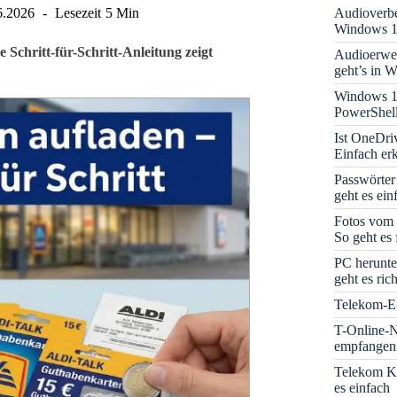
Audioverbe
6.2026
Lesezeit
5 Min
Windows 1
chritt-für-Schritt-Anleitung zeigt
Audioerwei
geht’s in 
Windows 1
PowerShell
Ist OneDri
Einfach erk
Passwörter
geht es ein
Fotos vom 
So geht es 
PC herunte
geht es rich
Telekom-E-
T-Online-N
empfangen:
Telekom K
es einfach