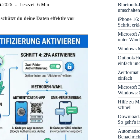
Bluetooth-
6.2026
Lesezeit
6 Min
umschalten
schützt du deine Daten effektiv vor
iPhone 16: 
Schritt erkl
Microsoft A
unter Win
Windows M
Outlook/Ho
einfach und
Zeitformat
einfach
Microsoft 
Windows: S
Hilfe zu M
schnell
Download-B
So geht’s 
Automatis
Benachrich