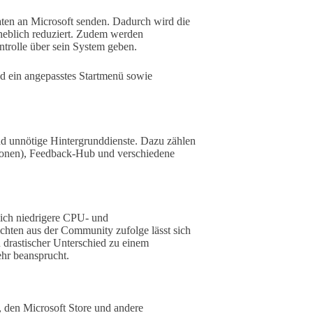
Daten an Microsoft senden. Dadurch wird die
heblich reduziert. Zudem werden
ntrolle über sein System geben.
nd ein angepasstes Startmenü sowie
nd unnötige Hintergrunddienste. Dazu zählen
tionen), Feedback-Hub und verschiedene
lich niedrigere CPU- und
chten aus der Community zufolge lässt sich
 drastischer Unterschied zu einem
hr beansprucht.
, den Microsoft Store und andere