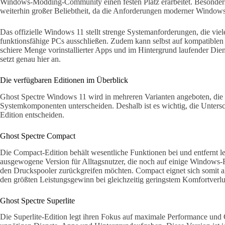
Windows-Modding-Community einen festen Platz erarbeitet. Besonders 
weiterhin großer Beliebtheit, da die Anforderungen moderner Windows-
Das offizielle Windows 11 stellt strenge Systemanforderungen, die vie
funktionsfähige PCs ausschließen. Zudem kann selbst auf kompatiblen 
schiere Menge vorinstallierter Apps und im Hintergrund laufender Dien
setzt genau hier an.
Die verfügbaren Editionen im Überblick
Ghost Spectre Windows 11 wird in mehreren Varianten angeboten, die
Systemkomponenten unterscheiden. Deshalb ist es wichtig, die Untersch
Edition entscheiden.
Ghost Spectre Compact
Die Compact-Edition behält wesentliche Funktionen bei und entfernt l
ausgewogene Version für Alltagsnutzer, die noch auf einige Windows
den Druckspooler zurückgreifen möchten. Compact eignet sich somit als
den größten Leistungsgewinn bei gleichzeitig geringstem Komfortverlus
Ghost Spectre Superlite
Die Superlite-Edition legt ihren Fokus auf maximale Performance und G