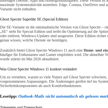
unnötigen Dienste, Apps und Hintergrundaufgaben. Diese Version ist i
maximale Systemreaktivität anstreben. Edge, Cortana, OneDrive und 
Variante nicht enthalten.
Ghost Spectre Superlite SE (Special Edition)
Die SE-Variante ist die minimalistische Version von Ghost Spectre – e
„SE“ steht für Special Edition und treibt die Optimierung auf die Spitz
oder entfernt, Windows-Updates sind ausgesetzt. Diese Edition richtet s
genau wissen, welche Dienste sie benötigen.
Zusätzlich bietet Ghost Spectre Windows 11 auch eine
Home- und ein
häufiger für Enthusiasten und Gamer empfohlen wird. Die aktuellste 
wurde zuletzt im Mai 2026 aktualisiert.
Was Ghost Spectre Windows 11 konkret verändert
Um zu verstehen, warum so viele Nutzer auf Ghost Spectre schwören, l
vorgenommenen Anpassungen. Die Änderungen greifen tief ins System
Sicherheitskomponenten als auch Komfortfunktionen.
Lesetipp:
Outlook-Mails nicht automatisch als gelesen mark
Telemetrie und Datenschutz