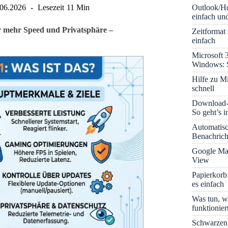
Outlook/Ho
.06.2026
Lesezeit
11 Min
einfach und
r mehr Speed und Privatsphäre –
Zeitformat
einfach
Microsoft 
Windows: S
Hilfe zu M
schnell
Download-B
So geht’s 
Automatis
Benachrich
Google Map
View
Papierkorb
es einfach
Was tun, w
funktionie
Schwarzen