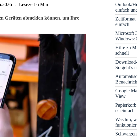
Outlook/Ho
6.2026
Lesezeit
6 Min
einfach und
allen Geräten abmelden können, um Ihre
Zeitformat
einfach
Microsoft 
Windows: S
Hilfe zu M
schnell
Download-B
So geht’s 
Automatis
Benachrich
Google Map
View
Papierkorb
es einfach
Was tun, w
funktionie
Schwarzen