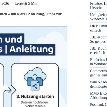
Fritzbox-L
6.2026
Lesezeit
5 Min
Ursache
hten – mit klarer Anleitung, Tipps zur
Helligkeit
Windows 1
DKB Onlin
einfach
JBL-Kopfhö
So geht es 
JBL-Kopfhö
es einfach
Einfaches 
in Window
Commerzba
geht es ein
Issuer-Abb
dem Konto
MMS E-Co
Abbuchung 
Postbank O