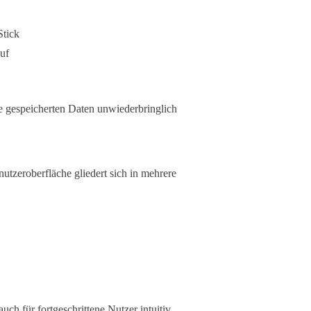
Stick
uf
le gespeicherten Daten unwiederbringlich
utzeroberfläche gliedert sich in mehrere
auch für fortgeschrittene Nutzer intuitiv