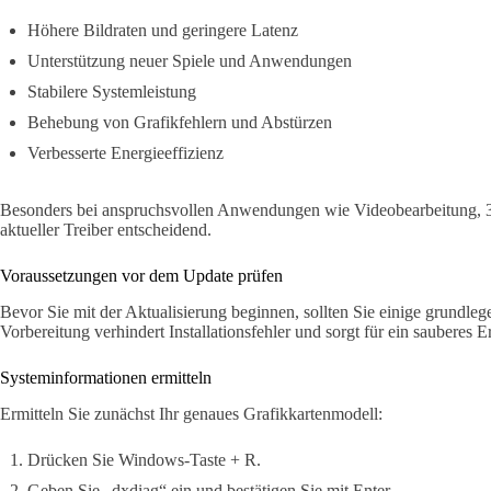
Höhere Bildraten und geringere Latenz
Unterstützung neuer Spiele und Anwendungen
Stabilere Systemleistung
Behebung von Grafikfehlern und Abstürzen
Verbesserte Energieeffizienz
Besonders bei anspruchsvollen Anwendungen wie Videobearbeitung, 3
aktueller Treiber entscheidend.
Voraussetzungen vor dem Update prüfen
Bevor Sie mit der Aktualisierung beginnen, sollten Sie einige grundleg
Vorbereitung verhindert Installationsfehler und sorgt für ein sauberes E
Systeminformationen ermitteln
Ermitteln Sie zunächst Ihr genaues Grafikkartenmodell:
Drücken Sie Windows-Taste + R.
Geben Sie „dxdiag“ ein und bestätigen Sie mit Enter.