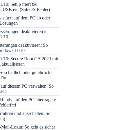
/10: Setup friert bei
ons-USB ein (SafeOS-Fehler)
s stürzt auf dem PC ab oder
– Lösungen
sserungen deaktivieren in
1/10
terungen deaktivieren: So
Windows 11/10
1/10: Secure Boot CA 2023 mit
 aktualisieren
ve schädlich oder gefährlich?
lärt
 auf diesem PC verwalten: So
fach
Handy auf den PC übertragen:
fehlerfrei
rfahren und ausschalten: So
tig
Mail-Login: So geht es sicher