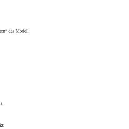
ten“ das Modell.
t.
kt: