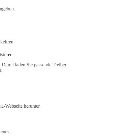
ingeben.
kkehren.
isieren
a. Damit laden Sie passende Treiber
n.
ia-Webseite herunter.
neues.