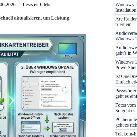
Windows 11
.06.2026
Lesezeit
6 Min
Installati
chnell aktualisieren, um Leistung,
Arc Raider
friert ein 
Audioverbe
Windows 1
Audioerwei
geht’s in 
Windows 1
PowerShell
Ist OneDri
Einfach erk
Passwörter
geht es ein
Fotos vom 
So geht es 
PC herunte
geht es rich
Telekom-E-