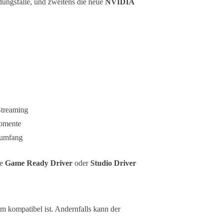
dungsfälle, und zweitens die neue
NVIDIA
Streaming
momente
sumfang
le
Game Ready Driver
oder
Studio Driver
tem kompatibel ist. Andernfalls kann der