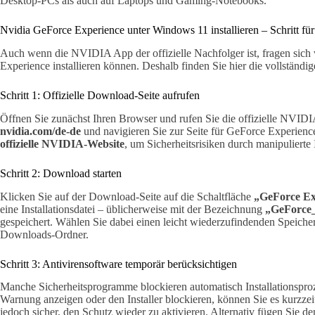
Desktop-PCs als auch auf Laptops und Gaming-Notebooks.
Nvidia GeForce Experience unter Windows 11 installieren – Schritt für 
Auch wenn die NVIDIA App der offizielle Nachfolger ist, fragen sich 
Experience installieren können. Deshalb finden Sie hier die vollständig
Schritt 1: Offizielle Download-Seite aufrufen
Öffnen Sie zunächst Ihren Browser und rufen Sie die offizielle NVID
nvidia.com/de-de
und navigieren Sie zur Seite für GeForce Experienc
offizielle NVIDIA-Website
, um Sicherheitsrisiken durch manipulierte 
Schritt 2: Download starten
Klicken Sie auf der Download-Seite auf die Schaltfläche
„GeForce Ex
eine Installationsdatei – üblicherweise mit der Bezeichnung
„GeForce_
gespeichert. Wählen Sie dabei einen leicht wiederzufindenden Speiche
Downloads-Ordner.
Schritt 3: Antivirensoftware temporär berücksichtigen
Manche Sicherheitsprogramme blockieren automatisch Installationsproz
Warnung anzeigen oder den Installer blockieren, können Sie es kurzzeit
jedoch sicher, den Schutz wieder zu aktivieren. Alternativ fügen Sie 