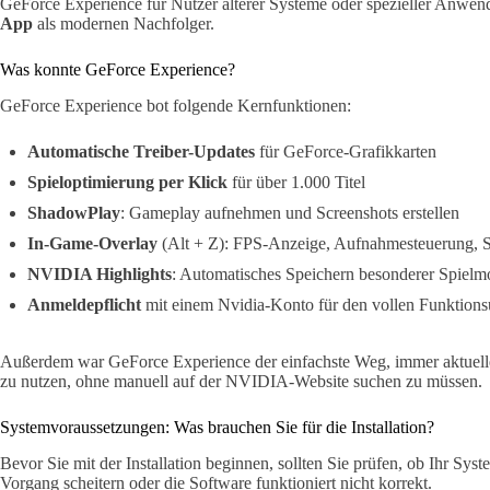
GeForce Experience für Nutzer älterer Systeme oder spezieller Anwen
App
als modernen Nachfolger.
Was konnte GeForce Experience?
GeForce Experience bot folgende Kernfunktionen:
Automatische Treiber-Updates
für GeForce-Grafikkarten
Spieloptimierung per Klick
für über 1.000 Titel
ShadowPlay
: Gameplay aufnehmen und Screenshots erstellen
In-Game-Overlay
(Alt + Z): FPS-Anzeige, Aufnahmesteuerung, 
NVIDIA Highlights
: Automatisches Speichern besonderer Spiel
Anmeldepflicht
mit einem Nvidia-Konto für den vollen Funktion
Außerdem war GeForce Experience der einfachste Weg, immer aktuel
zu nutzen, ohne manuell auf der NVIDIA-Website suchen zu müssen.
Systemvoraussetzungen: Was brauchen Sie für die Installation?
Bevor Sie mit der Installation beginnen, sollten Sie prüfen, ob Ihr Sys
Vorgang scheitern oder die Software funktioniert nicht korrekt.