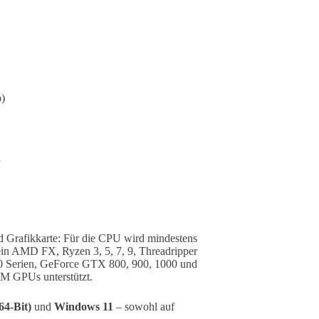
p)
h
 Grafikkarte: Für die CPU wird mindestens
 ein AMD FX, Ryzen 3, 5, 7, 9, Threadripper
0 Serien, GeForce GTX 800, 900, 1000 und
 GPUs unterstützt.
64-Bit)
und
Windows 11
– sowohl auf