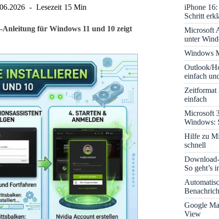
iPhone 16: 
.06.2026
Lesezeit
15 Min
Schritt erkl
tt-Anleitung für Windows 11 und 10 zeigt
Microsoft A
unter Win
Windows M
Outlook/Ho
einfach und
Zeitformat
einfach
Microsoft 
Windows: S
Hilfe zu M
schnell
Download-B
So geht’s 
Automatis
Benachrich
Google Map
View