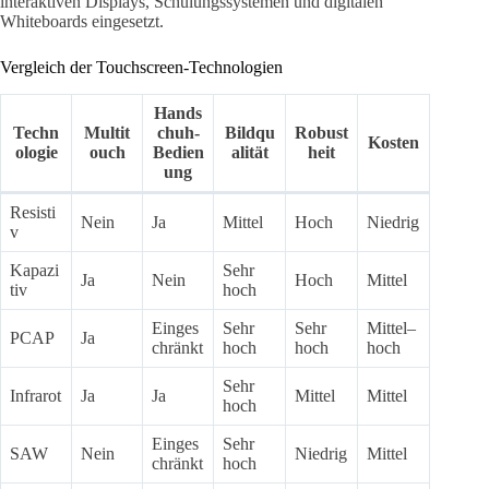
interaktiven Displays, Schulungssystemen und digitalen
Whiteboards eingesetzt.
Vergleich der Touchscreen-Technologien
Hands
Techn
Multit
chuh-
Bildqu
Robust
Kosten
ologie
ouch
Bedien
alität
heit
ung
Resisti
Nein
Ja
Mittel
Hoch
Niedrig
v
Kapazi
Sehr
Ja
Nein
Hoch
Mittel
tiv
hoch
Einges
Sehr
Sehr
Mittel–
PCAP
Ja
chränkt
hoch
hoch
hoch
Sehr
Infrarot
Ja
Ja
Mittel
Mittel
hoch
Einges
Sehr
SAW
Nein
Niedrig
Mittel
chränkt
hoch