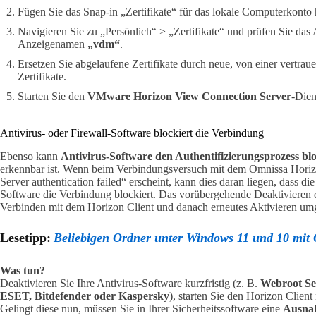
Fügen Sie das Snap-in „Zertifikate“ für das lokale Computerkonto 
Navigieren Sie zu „Persönlich“ > „Zertifikate“ und prüfen Sie das
Anzeigenamen
„vdm“
.
Ersetzen Sie abgelaufene Zertifikate durch neue, von einer vertraue
Zertifikate.
Starten Sie den
VMware Horizon View Connection Server
-Dien
Antivirus- oder Firewall-Software blockiert die Verbindung
Ebenso kann
Antivirus-Software den Authentifizierungsprozess bl
erkennbar ist. Wenn beim Verbindungsversuch mit dem Omnissa Horiz
Server authentication failed“ erscheint, kann dies daran liegen, dass d
Software die Verbindung blockiert. Das vorübergehende Deaktivieren d
Verbinden mit dem Horizon Client und danach erneutes Aktivieren umge
Lesetipp:
Beliebigen Ordner unter Windows 11 und 10 mit 
Was tun?
Deaktivieren Sie Ihre Antivirus-Software kurzfristig (z. B.
Webroot Se
ESET, Bitdefender oder Kaspersky
), starten Sie den Horizon Clien
Gelingt diese nun, müssen Sie in Ihrer Sicherheitssoftware eine
Ausna