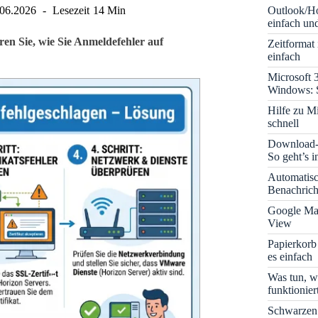
Outlook/Ho
.06.2026
Lesezeit
14 Min
einfach und
en Sie, wie Sie Anmeldefehler auf
Zeitformat
einfach
Microsoft 
Windows: S
Hilfe zu M
schnell
Download-B
So geht’s 
Automatis
Benachrich
Google Map
View
Papierkorb
es einfach
Was tun, w
funktionie
Schwarzen