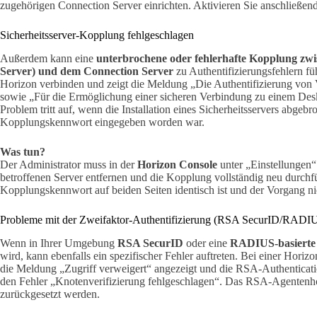
zugehörigen Connection Server einrichten. Aktivieren Sie anschließend
Sicherheitsserver-Kopplung fehlgeschlagen
Außerdem kann eine
unterbrochene oder fehlerhafte Kopplung zwis
Server) und dem Connection Server
zu Authentifizierungsfehlern fü
Horizon verbinden und zeigt die Meldung „Die Authentifizierung von 
sowie „Für die Ermöglichung einer sicheren Verbindung zu einem Desk
Problem tritt auf, wenn die Installation eines Sicherheitsservers abgeb
Kopplungskennwort eingegeben worden war.
Was tun?
Der Administrator muss in der
Horizon Console
unter „Einstellungen“
betroffenen Server entfernen und die Kopplung vollständig neu durchfü
Kopplungskennwort auf beiden Seiten identisch ist und der Vorgang ni
Probleme mit der Zweifaktor-Authentifizierung (RSA SecurID/RADI
Wenn in Ihrer Umgebung
RSA SecurID
oder eine
RADIUS-basierte 
wird, kann ebenfalls ein spezifischer Fehler auftreten. Bei einer Hor
die Meldung „Zugriff verweigert“ angezeigt und die RSA-Authentica
den Fehler „Knotenverifizierung fehlgeschlagen“. Das RSA-Agentenh
zurückgesetzt werden.