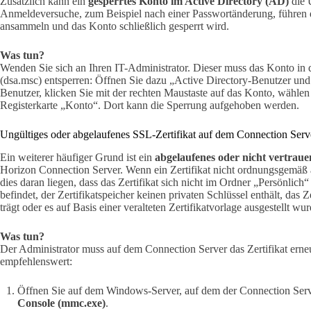
Zusätzlich kann ein
gesperrtes Konto im Active Directory (AD)
die 
Anmeldeversuche, zum Beispiel nach einer Passwortänderung, führen 
ansammeln und das Konto schließlich gesperrt wird.
Was tun?
Wenden Sie sich an Ihren IT-Administrator. Dieser muss das Konto in
(dsa.msc) entsperren: Öffnen Sie dazu „Active Directory-Benutzer un
Benutzer, klicken Sie mit der rechten Maustaste auf das Konto, wähle
Registerkarte „Konto“. Dort kann die Sperrung aufgehoben werden.
Ungültiges oder abgelaufenes SSL-Zertifikat auf dem Connection Serv
Ein weiterer häufiger Grund ist ein
abgelaufenes oder nicht vertrau
Horizon Connection Server. Wenn ein Zertifikat nicht ordnungsgemäß au
dies daran liegen, dass das Zertifikat sich nicht im Ordner „Persönlich
befindet, der Zertifikatspeicher keinen privaten Schlüssel enthält, das
trägt oder es auf Basis einer veralteten Zertifikatvorlage ausgestellt wur
Was tun?
Der Administrator muss auf dem Connection Server das Zertifikat erneu
empfehlenswert:
Öffnen Sie auf dem Windows-Server, auf dem der Connection Serve
Console (mmc.exe)
.