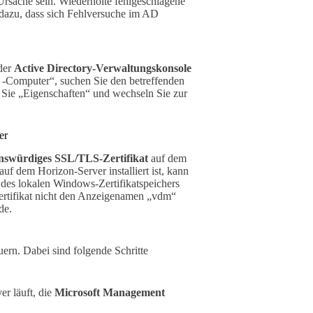
Ursache sein. Wiederholte fehlgeschlagene
dazu, dass sich Fehlversuche im AD
 der
Active Directory-Verwaltungskonsole
d -Computer“, suchen Sie den betreffenden
n Sie „Eigenschaften“ und wechseln Sie zur
er
enswürdiges SSL/TLS-Zertifikat
auf dem
f dem Horizon-Server installiert ist, kann
“ des lokalen Windows-Zertifikatspeichers
 Zertifikat nicht den Anzeigenamen „vdm“
de.
ern. Dabei sind folgende Schritte
r läuft, die
Microsoft Management