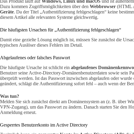
Das Produkt läuft auf
Windows, Linux und macOS
und ist außerdem 
Dazu kommen Zugriffsmöglichkeiten über den
Webbrowser
(HTML A
Geräte
. Da der Titel „Authentifizierung fehlgeschlagen“ keine bestimm
diesem Artikel alle relevanten Systeme gleichwertig.
Die häufigsten Ursachen für „Authentifizierung fehlgeschlagen“
Damit eine gezielte Lösung möglich ist, müssen Sie zunächst die Ursac
typischen Auslöser dieses Fehlers im Detail.
Abgelaufenes oder falsches Passwort
Die häufigste Ursache ist schlicht ein
abgelaufenes Domänenkennwo
Benutzer seine Active-Directory-Domänenbenutzerdaten sowie sein Pa
überprüft werden. Ist das Passwort inzwischen abgelaufen oder wurde 
geändert, schlägt die Authentifizierung sofort fehl – auch wenn der Ben
Was tun?
Melden Sie sich zunächst direkt am Domänensystem an (z. B. über W
VPN-Zugang), um das Passwort zu ändern. Danach starten Sie den Hor
Anmeldung erneut.
Gesperrtes Benutzerkonto im Active Directory