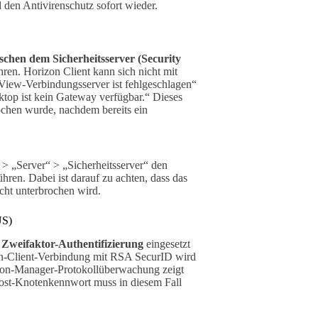
 den Antivirenschutz sofort wieder.
chen dem Sicherheitsserver (Security
hren. Horizon Client kann sich nicht mit
View-Verbindungsserver ist fehlgeschlagen“
top ist kein Gateway verfügbar.“ Dieses
rochen wurde, nachdem bereits ein
 > „Server“ > „Sicherheitsserver“ den
hren. Dabei ist darauf zu achten, dass das
cht unterbrochen wird.
US)
Zweifaktor-Authentifizierung
eingesetzt
izon-Client-Verbindung mit RSA SecurID wird
tion-Manager-Protokollüberwachung zeigt
ost-Knotenkennwort muss in diesem Fall