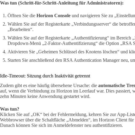
Was tun (Schritt-für-Schritt-Anleitung für Administratoren):
Öffnen Sie die
Horizon Console
und navigieren Sie zu „Einstellu
Wählen Sie auf der Registerkarte „Verbindungsserver“ die betroffe
„Bearbeiten“.
Wählen Sie auf der Registerkarte „Authentifizierung“ im Bereich „
Dropdown-Menü „2-Faktor-Authentifizierung“ die Option „RSA S
Aktivieren Sie „Geheimen Schlüssel des Knotens löschen“ und kli
Starten Sie anschließend den RSA Authentication Manager neu, u
Idle-Timeout: Sitzung durch Inaktivität getrennt
Zudem gibt es eine häufig übersehene Ursache: die
automatische Tre
auf, wenn die Verbindung zu Horizon im Leerlauf war. Dies passiert,
zehn Minuten keine Anwendung gestartet wird.
Was tun?
Klicken Sie auf „OK“ bei der Fehlermeldung, kehren Sie zur App-Liste
Webbrowser über die Schaltfläche „Abmelden“, im Horizon Client fü
Danach können Sie sich im Anmeldefenster neu authentifizieren.