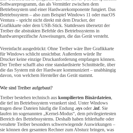
Softwareprogramm, das als Vermittler zwischen dem
Betriebssystem und einer Hardwarekomponente fungiert. Das
Betriebssystem – also zum Beispiel Windows 11 oder macOS
Ventura – spricht nicht direkt mit dem Drucker, der
Grafikkarte oder dem USB-Stick. Stattdessen übersetzt der
Treiber die abstrakten Befehle des Betriebssystems in
hardwarespezifische Anweisungen, die das Gerät versteht.
Vereinfacht ausgedrückt: Ohne Treiber wäre Ihre Grafikkarte
für Windows schlicht unsichtbar. Außerdem würde Ihr
Drucker keine einzige Druckanforderung empfangen können.
Der Treiber schafft also eine standardisierte Schnittstelle, über
die das System mit der Hardware kommuniziert – unabhängig
davon, von welchem Hersteller das Gerät stammt.
Wie sind Treiber aufgebaut?
Treiber bestehen technisch aus
kompilierten Binärdateien
,
die tief im Betriebssystem verankert sind. Unter Windows
tragen diese Dateien häufig die Endung
.sys
oder
.inf
. Sie
laufen im sogenannten „Kernel-Modus“, dem privilegiertesten
Bereich des Betriebssystems. Deshalb haben fehlerhafte oder
veraltete Treiber besonders schwerwiegende Auswirkungen –
sie können den gesamten Rechner zum Absturz bringen, was