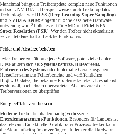
Manchmal bringt ein Treiberupdate komplett neue Funktionen
mit sich. NVIDIA hat beispielsweise durch Treiberupdates
Technologien wie
DLSS (Deep Learning Super Sampling)
und
NVIDIA Reflex
eingeführt, ohne dass neue Hardware
notwendig war. Ähnliches gilt für AMD mit
FidelityFX
Super Resolution (FSR)
. Wer den Treiber nicht aktualisiert,
verzichtet dauerhaft auf solche Funktionen.
Fehler und Abstürze beheben
Jeder Treiber enthält, wie jede Software, potenzielle Fehler.
Diese äußern sich als
Systemabstürze, Bluescreens,
Einfrieren des Systems
oder fehlerhafte Geräteausgaben.
Hersteller sammeln Fehlerberichte und veröffentlichen
Bugfix-Updates, die bekannte Probleme beheben. Deshalb ist
es sinnvoll, nach einem unerwarteten Absturz zuerst die
Treiberversionen zu überprüfen.
Energieeffizienz verbessern
Moderne Treiber beinhalten häufig verbesserte
Energiemanagement-Funktionen
. Besonders für Laptops ist
das relevant: Ein aktueller Grafik- oder Prozessortreiber kann
die Akkulaufzeit spürbar verlängern, indem er die Hardware