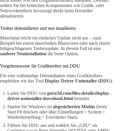
nicht immer von den Originalherstellern stammen. Deshalb
sollten Sie bei kritischen Komponenten wie Grafik- oder
Netzwerktreibern bevorzugt direkt beim Hersteller
aktualisieren.
Treiber deinstallieren und neu installieren
Manchmal reicht ein einfaches Update nicht aus – zum
Beispiel bei einem dauerhaften Bluescreen oder nach einem
fehlgeschlagenen Treiberupdate. In diesem Fall ist eine
saubere Neuinstallation
die beste Option.
Vorgehensweise für Grafiktreiber mit DDU
Für eine vollständige Deinstallation eines Grafiktreibers
empfehlen wir das Tool
Display Driver Uninstaller (DDU)
:
Laden Sie DDU von
guru3d.com/files-details/display-
driver-uninstaller-download.html
herunter.
Starten Sie Windows im
abgesicherten Modus
(beim
Start F8 drücken oder über Einstellungen > System >
Wiederherstellung > Erweiterter Start).
Führen Sie DDU aus und wählen Sie „GPU“ als
Gerätetyp sowie Ihren Hersteller (NVIDIA oder AMD).