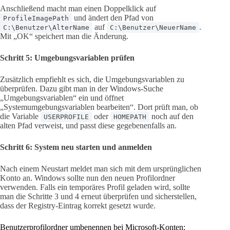
Anschließend macht man einen Doppelklick auf
und ändert den Pfad von
ProfileImagePath
auf
.
C:\Benutzer\AlterName
C:\Benutzer\NeuerName
Mit „OK“ speichert man die Änderung.
Schritt 5: Umgebungsvariablen prüfen
Zusätzlich empfiehlt es sich, die Umgebungsvariablen zu
überprüfen. Dazu gibt man in der Windows-Suche
„Umgebungsvariablen“ ein und öffnet
„Systemumgebungsvariablen bearbeiten“. Dort prüft man, ob
die Variable
oder
noch auf den
USERPROFILE
HOMEPATH
alten Pfad verweist, und passt diese gegebenenfalls an.
Schritt 6: System neu starten und anmelden
Nach einem Neustart meldet man sich mit dem ursprünglichen
Konto an. Windows sollte nun den neuen Profilordner
verwenden. Falls ein temporäres Profil geladen wird, sollte
man die Schritte 3 und 4 erneut überprüfen und sicherstellen,
dass der Registry-Eintrag korrekt gesetzt wurde.
Benutzerprofilordner umbenennen bei Microsoft-Konten: