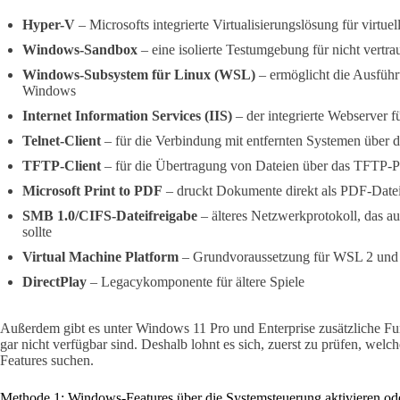
Hyper-V
– Microsofts integrierte Virtualisierungslösung für virtue
Windows-Sandbox
– eine isolierte Testumgebung für nicht vert
Windows-Subsystem für Linux (WSL)
– ermöglicht die Ausfüh
Windows
Internet Information Services (IIS)
– der integrierte Webserver f
Telnet-Client
– für die Verbindung mit entfernten Systemen über d
TFTP-Client
– für die Übertragung von Dateien über das TFTP-P
Microsoft Print to PDF
– druckt Dokumente direkt als PDF-Date
SMB 1.0/CIFS-Dateifreigabe
– älteres Netzwerkprotokoll, das au
sollte
Virtual Machine Platform
– Grundvoraussetzung für WSL 2 und a
DirectPlay
– Legacykomponente für ältere Spiele
Außerdem gibt es unter Windows 11 Pro und Enterprise zusätzliche Fun
gar nicht verfügbar sind. Deshalb lohnt es sich, zuerst zu prüfen, welc
Features suchen.
Methode 1: Windows-Features über die Systemsteuerung aktivieren ode