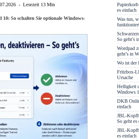
Papierkorb
.07.2026
Lesezeit
13 Min
es einfach
 10: So schalten Sie optionale Windows-
Was tun, w
funktionie
Schwarzen
So geht’s 
Wordpad zu
geht’s in 
Wo ist der
Fritzbox-L
Ursache
Helligkeit
Windows 1
DKB Onlin
einfach
JBL-Kopfhö
So geht es 
JBL-Kopfhö
es einfach