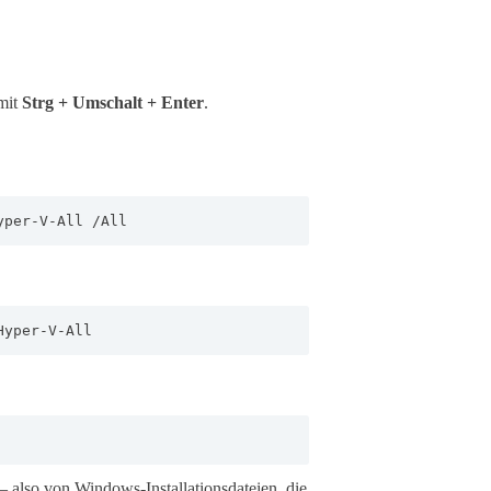
mit
Strg + Umschalt + Enter
.
yper-V-All /All
Hyper-V-All
– also von Windows-Installationsdateien, die