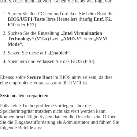
BIOS/UEFI nicht aktiviert. Gehen Sie dabei wie folgt vor:
Starten Sie den PC neu und drücken Sie beim Boot die
BIOS/UEFI-Taste
Ihres Herstellers (häufig
Entf
,
F2
,
F10
oder
F12
).
Suchen Sie die Einstellung
„Intel Virtualization
Technology“ (VT-x)
bzw.
„AMD-V“
oder
„SVM
Mode“
.
Setzen Sie diese auf
„Enabled“
.
Speichern und verlassen Sie das BIOS (
F10
).
Ebenso sollte
Secure Boot
im BIOS aktiviert sein, da dies
eine empfohlene Voraussetzung für HVCI ist.
Systemdateien reparieren
Falls keine Treiberprobleme vorliegen, aber die
Speicherintegrität trotzdem nicht aktiviert werden kann,
können beschädigte Systemdateien die Ursache sein. Öffnen
Sie die Eingabeaufforderung als Administrator und führen Sie
folgende Befehle aus: