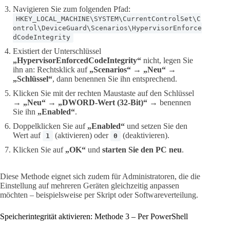
Navigieren Sie zum folgenden Pfad:
HKEY_LOCAL_MACHINE\SYSTEM\CurrentControlSet\C
ontrol\DeviceGuard\Scenarios\HypervisorEnforce
dCodeIntegrity
Existiert der Unterschlüssel
„HypervisorEnforcedCodeIntegrity“
nicht, legen Sie
ihn an: Rechtsklick auf
„Scenarios“
→
„Neu“
→
„Schlüssel“
, dann benennen Sie ihn entsprechend.
Klicken Sie mit der rechten Maustaste auf den Schlüssel
→
„Neu“
→
„DWORD-Wert (32-Bit)“
→ benennen
Sie ihn
„Enabled“
.
Doppelklicken Sie auf
„Enabled“
und setzen Sie den
Wert auf
(aktivieren) oder
(deaktivieren).
1
0
Klicken Sie auf
„OK“
und
starten Sie den PC neu
.
Diese Methode eignet sich zudem für Administratoren, die die
Einstellung auf mehreren Geräten gleichzeitig anpassen
möchten – beispielsweise per Skript oder Softwareverteilung.
Speicherintegrität aktivieren: Methode 3 – Per PowerShell