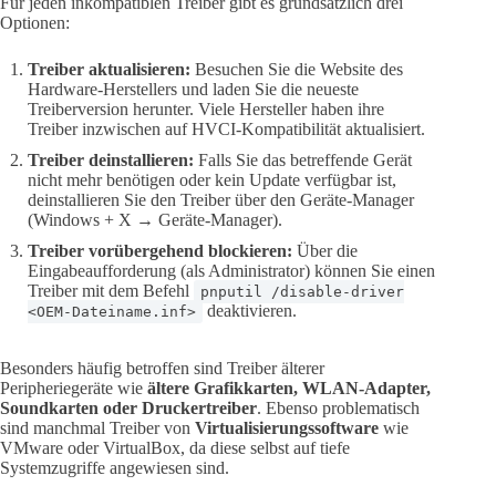
Für jeden inkompatiblen Treiber gibt es grundsätzlich drei
Optionen:
Treiber aktualisieren:
Besuchen Sie die Website des
Hardware-Herstellers und laden Sie die neueste
Treiberversion herunter. Viele Hersteller haben ihre
Treiber inzwischen auf HVCI-Kompatibilität aktualisiert.
Treiber deinstallieren:
Falls Sie das betreffende Gerät
nicht mehr benötigen oder kein Update verfügbar ist,
deinstallieren Sie den Treiber über den Geräte-Manager
(Windows + X → Geräte-Manager).
Treiber vorübergehend blockieren:
Über die
Eingabeaufforderung (als Administrator) können Sie einen
Treiber mit dem Befehl
pnputil /disable-driver
deaktivieren.
<OEM-Dateiname.inf>
Besonders häufig betroffen sind Treiber älterer
Peripheriegeräte wie
ältere Grafikkarten, WLAN-Adapter,
Soundkarten oder Druckertreiber
. Ebenso problematisch
sind manchmal Treiber von
Virtualisierungssoftware
wie
VMware oder VirtualBox, da diese selbst auf tiefe
Systemzugriffe angewiesen sind.