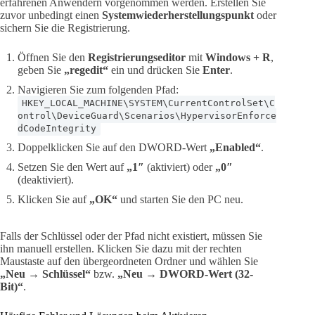
erfahrenen Anwendern vorgenommen werden. Erstellen Sie
zuvor unbedingt einen
Systemwiederherstellungspunkt
oder
sichern Sie die Registrierung.
Öffnen Sie den
Registrierungseditor
mit
Windows + R
,
geben Sie
„regedit“
ein und drücken Sie
Enter
.
Navigieren Sie zum folgenden Pfad:
HKEY_LOCAL_MACHINE\SYSTEM\CurrentControlSet\C
ontrol\DeviceGuard\Scenarios\HypervisorEnforce
dCodeIntegrity
Doppelklicken Sie auf den DWORD-Wert
„Enabled“
.
Setzen Sie den Wert auf
„1″
(aktiviert) oder
„0″
(deaktiviert).
Klicken Sie auf
„OK“
und starten Sie den PC neu.
Falls der Schlüssel oder der Pfad nicht existiert, müssen Sie
ihn manuell erstellen. Klicken Sie dazu mit der rechten
Maustaste auf den übergeordneten Ordner und wählen Sie
„Neu → Schlüssel“
bzw.
„Neu → DWORD-Wert (32-
Bit)“
.