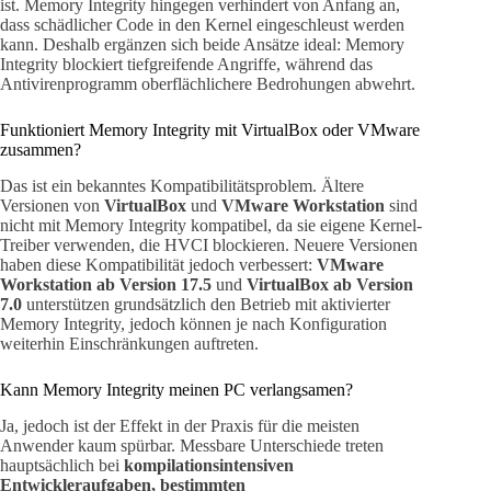
ist. Memory Integrity hingegen verhindert von Anfang an,
dass schädlicher Code in den Kernel eingeschleust werden
kann. Deshalb ergänzen sich beide Ansätze ideal: Memory
Integrity blockiert tiefgreifende Angriffe, während das
Antivirenprogramm oberflächlichere Bedrohungen abwehrt.
Funktioniert Memory Integrity mit VirtualBox oder VMware
zusammen?
Das ist ein bekanntes Kompatibilitätsproblem. Ältere
Versionen von
VirtualBox
und
VMware Workstation
sind
nicht mit Memory Integrity kompatibel, da sie eigene Kernel-
Treiber verwenden, die HVCI blockieren. Neuere Versionen
haben diese Kompatibilität jedoch verbessert:
VMware
Workstation ab Version 17.5
und
VirtualBox ab Version
7.0
unterstützen grundsätzlich den Betrieb mit aktivierter
Memory Integrity, jedoch können je nach Konfiguration
weiterhin Einschränkungen auftreten.
Kann Memory Integrity meinen PC verlangsamen?
Ja, jedoch ist der Effekt in der Praxis für die meisten
Anwender kaum spürbar. Messbare Unterschiede treten
hauptsächlich bei
kompilationsintensiven
Entwickleraufgaben, bestimmten