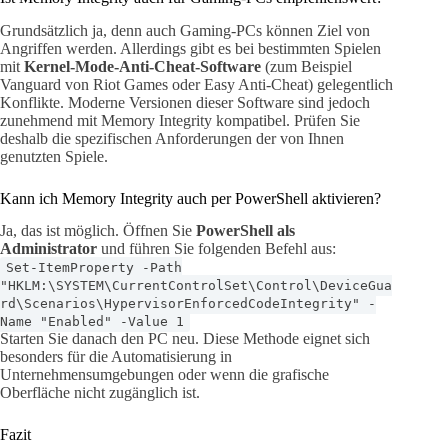
Grundsätzlich ja, denn auch Gaming-PCs können Ziel von
Angriffen werden. Allerdings gibt es bei bestimmten Spielen
mit
Kernel-Mode-Anti-Cheat-Software
(zum Beispiel
Vanguard von Riot Games oder Easy Anti-Cheat) gelegentlich
Konflikte. Moderne Versionen dieser Software sind jedoch
zunehmend mit Memory Integrity kompatibel. Prüfen Sie
deshalb die spezifischen Anforderungen der von Ihnen
genutzten Spiele.
Kann ich Memory Integrity auch per PowerShell aktivieren?
Ja, das ist möglich. Öffnen Sie
PowerShell als
Administrator
und führen Sie folgenden Befehl aus:
Set-ItemProperty -Path
"HKLM:\SYSTEM\CurrentControlSet\Control\DeviceGua
rd\Scenarios\HypervisorEnforcedCodeIntegrity" -
Name "Enabled" -Value 1
Starten Sie danach den PC neu. Diese Methode eignet sich
besonders für die Automatisierung in
Unternehmensumgebungen oder wenn die grafische
Oberfläche nicht zugänglich ist.
Fazit