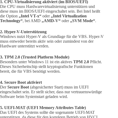
1. CPU-Virtualisierung aktiviert (im BIOS/UEFI)
Die CPU muss Hardwarevirtualisierung unterstützen und
diese muss im BIOS/UEFI eingeschaltet sein. Bei Intel heißt
die Option
„Intel VT-x“
oder
„Intel Virtualization
Technology“
, bei AMD
„AMD-V“
oder
„SVM Mode“
.
2. Hyper-V-Unterstützung
Windows nutzt Hyper-V als Grundlage für die VBS. Hyper-V
muss entweder bereits aktiv sein oder zumindest von der
Hardware unterstützt werden.
3. TPM 2.0 (Trusted Platform Module)
Besonders unter Windows 11 ist ein aktives
TPM 2.0
Pflicht.
Dieses Sicherheitschip stellt kryptografische Funktionen
bereit, die für VBS benötigt werden.
4. Secure Boot aktiviert
Der
Secure Boot
(abgesicherter Start) muss im UEFI
eingeschaltet sein. Er stellt sicher, dass nur vertrauenswürdige
Software beim Systemstart geladen wird.
5. UEFI-MAT (UEFI Memory Attributes Table)
Das UEFI des Systems sollte die sogenannte UEFI-MAT
unterstützen, da diese für den korrekten Betrieb von HVCI