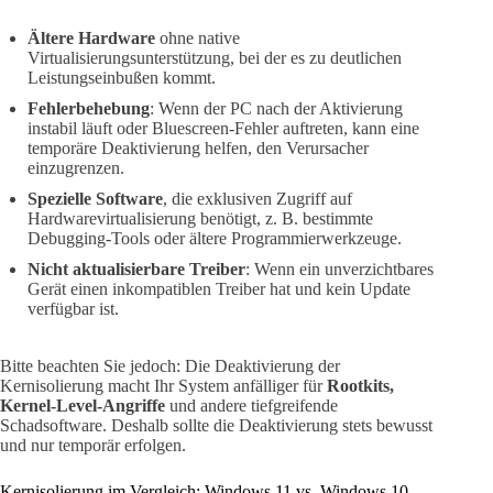
Ältere Hardware
ohne native
Virtualisierungsunterstützung, bei der es zu deutlichen
Leistungseinbußen kommt.
Fehlerbehebung
: Wenn der PC nach der Aktivierung
instabil läuft oder Bluescreen-Fehler auftreten, kann eine
temporäre Deaktivierung helfen, den Verursacher
einzugrenzen.
Spezielle Software
, die exklusiven Zugriff auf
Hardwarevirtualisierung benötigt, z. B. bestimmte
Debugging-Tools oder ältere Programmierwerkzeuge.
Nicht aktualisierbare Treiber
: Wenn ein unverzichtbares
Gerät einen inkompatiblen Treiber hat und kein Update
verfügbar ist.
Bitte beachten Sie jedoch: Die Deaktivierung der
Kernisolierung macht Ihr System anfälliger für
Rootkits,
Kernel-Level-Angriffe
und andere tiefgreifende
Schadsoftware. Deshalb sollte die Deaktivierung stets bewusst
und nur temporär erfolgen.
Kernisolierung im Vergleich: Windows 11 vs. Windows 10