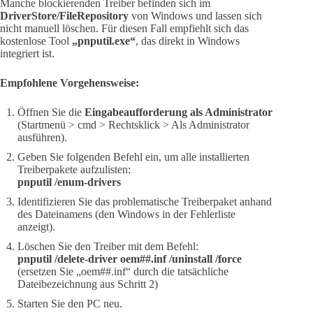
Manche blockierenden Treiber befinden sich im
DriverStore/FileRepository
von Windows und lassen sich
nicht manuell löschen. Für diesen Fall empfiehlt sich das
kostenlose Tool
„pnputil.exe“
, das direkt in Windows
integriert ist.
Empfohlene Vorgehensweise:
Öffnen Sie die
Eingabeaufforderung als Administrator
(Startmenü > cmd > Rechtsklick > Als Administrator
ausführen).
Geben Sie folgenden Befehl ein, um alle installierten
Treiberpakete aufzulisten:
pnputil /enum-drivers
Identifizieren Sie das problematische Treiberpaket anhand
des Dateinamens (den Windows in der Fehlerliste
anzeigt).
Löschen Sie den Treiber mit dem Befehl:
pnputil /delete-driver oem##.inf /uninstall /force
(ersetzen Sie „oem##.inf“ durch die tatsächliche
Dateibezeichnung aus Schritt 2)
Starten Sie den PC neu.