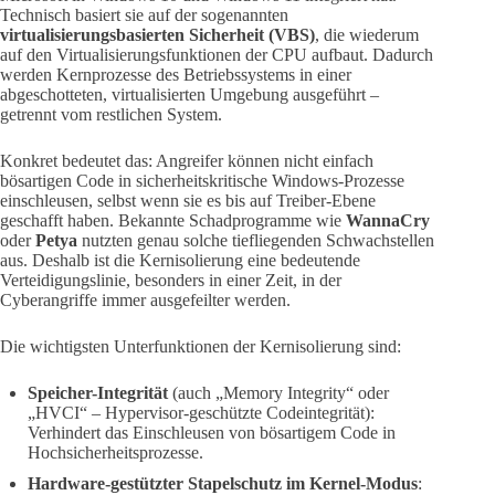
Technisch basiert sie auf der sogenannten
virtualisierungsbasierten Sicherheit (VBS)
, die wiederum
auf den Virtualisierungsfunktionen der CPU aufbaut. Dadurch
werden Kernprozesse des Betriebssystems in einer
abgeschotteten, virtualisierten Umgebung ausgeführt –
getrennt vom restlichen System.
Konkret bedeutet das: Angreifer können nicht einfach
bösartigen Code in sicherheitskritische Windows-Prozesse
einschleusen, selbst wenn sie es bis auf Treiber-Ebene
geschafft haben. Bekannte Schadprogramme wie
WannaCry
oder
Petya
nutzten genau solche tiefliegenden Schwachstellen
aus. Deshalb ist die Kernisolierung eine bedeutende
Verteidigungslinie, besonders in einer Zeit, in der
Cyberangriffe immer ausgefeilter werden.
Die wichtigsten Unterfunktionen der Kernisolierung sind:
Speicher-Integrität
(auch „Memory Integrity“ oder
„HVCI“ – Hypervisor-geschützte Codeintegrität):
Verhindert das Einschleusen von bösartigem Code in
Hochsicherheitsprozesse.
Hardware-gestützter Stapelschutz im Kernel-Modus
: