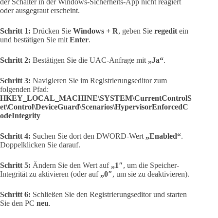
der Schalter in der Windows-Sicherheits-App nicht reagiert
oder ausgegraut erscheint.
Schritt 1:
Drücken Sie
Windows + R
, geben Sie
regedit
ein
und bestätigen Sie mit
Enter
.
Schritt 2:
Bestätigen Sie die UAC-Anfrage mit
„Ja“
.
Schritt 3:
Navigieren Sie im Registrierungseditor zum
folgenden Pfad:
HKEY_LOCAL_MACHINE\SYSTEM\CurrentControlS
et\Control\DeviceGuard\Scenarios\HypervisorEnforcedC
odeIntegrity
Schritt 4:
Suchen Sie dort den DWORD-Wert
„Enabled“
.
Doppelklicken Sie darauf.
Schritt 5:
Ändern Sie den Wert auf
„1″
, um die Speicher-
Integrität zu aktivieren (oder auf
„0″
, um sie zu deaktivieren).
Schritt 6:
Schließen Sie den Registrierungseditor und starten
Sie den PC
neu
.