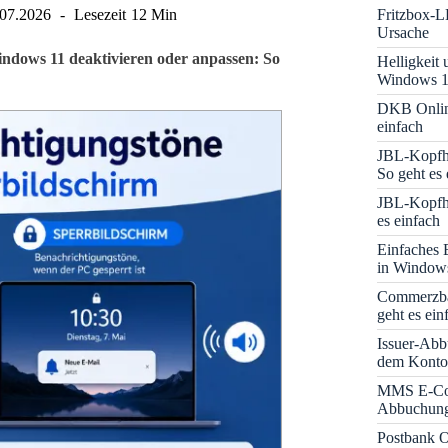
Fritzbox-L
.07.2026
Lesezeit
12 Min
Ursache
ndows 11 deaktivieren oder anpassen: So
Helligkeit
Windows 1
DKB Onlin
einfach
JBL-Kopfhö
So geht es 
JBL-Kopfhö
es einfach
Einfaches 
in Window
Commerzba
geht es ein
Issuer-Abb
dem Konto
MMS E-Co
Abbuchung 
Postbank O