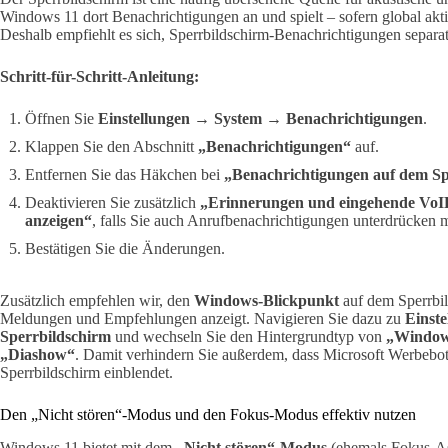
Windows 11 dort Benachrichtigungen an und spielt – sofern global akti
Deshalb empfiehlt es sich, Sperrbildschirm-Benachrichtigungen separat
Schritt-für-Schritt-Anleitung:
Öffnen Sie
Einstellungen → System → Benachrichtigungen
.
Klappen Sie den Abschnitt
„Benachrichtigungen“
auf.
Entfernen Sie das Häkchen bei
„Benachrichtigungen auf dem Sp
Deaktivieren Sie zusätzlich
„Erinnerungen und eingehende VoI
anzeigen“
, falls Sie auch Anrufbenachrichtigungen unterdrücken 
Bestätigen Sie die Änderungen.
Zusätzlich empfehlen wir, den
Windows-Blickpunkt
auf dem Sperrbild
Meldungen und Empfehlungen anzeigt. Navigieren Sie dazu zu
Einst
Sperrbildschirm
und wechseln Sie den Hintergrundtyp von
„Window
„Diashow“
. Damit verhindern Sie außerdem, dass Microsoft Werbeb
Sperrbildschirm einblendet.
Den „Nicht stören“-Modus und den Fokus-Modus effektiv nutzen
Windows 11 bietet mit dem
„Nicht stören“-Modus
(ehemals Fokus-As