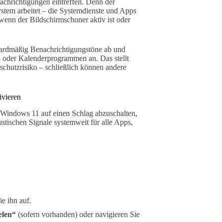
achrichtigungen eintreffen. Denn der
ystem arbeitet – die Systemdienste und Apps
wenn der Bildschirmschoner aktiv ist oder
ndardmäßig Benachrichtigungstöne ab und
 oder Kalenderprogrammen an. Das stellt
nschutzrisiko – schließlich können andere
ivieren
n Windows 11 auf einen Schlag abzuschalten,
ustischen Signale systemweit für alle Apps,
e ihn auf.
elen“
(sofern vorhanden) oder navigieren Sie