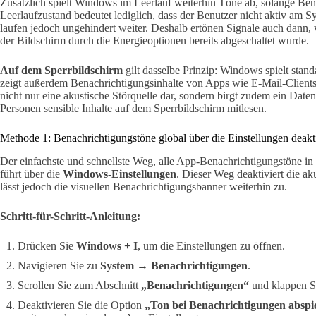
Zusätzlich spielt Windows im Leerlauf weiterhin Töne ab, solange Ben
Leerlaufzustand bedeutet lediglich, dass der Benutzer nicht aktiv am S
laufen jedoch ungehindert weiter. Deshalb ertönen Signale auch dann, 
der Bildschirm durch die Energieoptionen bereits abgeschaltet wurde.
Auf dem Sperrbildschirm
gilt dasselbe Prinzip: Windows spielt sta
zeigt außerdem Benachrichtigungsinhalte von Apps wie E-Mail-Clients
nicht nur eine akustische Störquelle dar, sondern birgt zudem ein Date
Personen sensible Inhalte auf dem Sperrbildschirm mitlesen.
Methode 1: Benachrichtigungstöne global über die Einstellungen deakt
Der einfachste und schnellste Weg, alle App-Benachrichtigungstöne i
führt über die
Windows-Einstellungen
. Dieser Weg deaktiviert die ak
lässt jedoch die visuellen Benachrichtigungsbanner weiterhin zu.
Schritt-für-Schritt-Anleitung:
Drücken Sie
Windows + I
, um die Einstellungen zu öffnen.
Navigieren Sie zu
System → Benachrichtigungen
.
Scrollen Sie zum Abschnitt
„Benachrichtigungen“
und klappen Si
Deaktivieren Sie die Option
„Ton bei Benachrichtigungen abspi