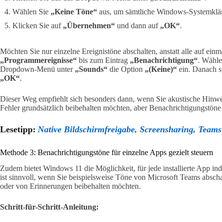
Wählen Sie
„Keine Töne“
aus, um sämtliche Windows-Systemklän
Klicken Sie auf
„Übernehmen“
und dann auf
„OK“
.
Möchten Sie nur einzelne Ereignistöne abschalten, anstatt alle auf einma
„Programmereignisse“
bis zum Eintrag
„Benachrichtigung“
. Wähle
Dropdown-Menü unter
„Sounds“
die Option
„(Keine)“
ein. Danach s
„OK“
.
Dieser Weg empfiehlt sich besonders dann, wenn Sie akustische Hinwe
Fehler grundsätzlich beibehalten möchten, aber Benachrichtigungstöne
Lesetipp:
Native Bildschirmfreigabe, Screensharing, Team
Methode 3: Benachrichtigungstöne für einzelne Apps gezielt steuern
Zudem bietet Windows 11 die Möglichkeit, für jede installierte App i
ist sinnvoll, wenn Sie beispielsweise Töne von Microsoft Teams abs
oder von Erinnerungen beibehalten möchten.
Schritt-für-Schritt-Anleitung: