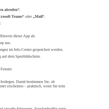
rn abrufen“
.
crosoft Teams“
oder
„Mail“
.
:
 Hinweis dieser App ab.
-up aus.
ungen im Info-Center gespeichert werden.
ng auf dem Sperrbildschirm.
Fenster.
festlegen. Damit bestimmen Sie, ob
er erscheinen – praktisch, wenn Sie trotz
und visuelle Störungen. Standardmäßig zeigt