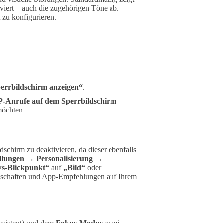
viert – auch die zugehörigen Töne ab.
 zu konfigurieren.
errbildschirm anzeigen“
.
P-Anrufe auf dem Sperrbildschirm
möchten.
schirm zu deaktivieren, da dieser ebenfalls
ellungen → Personalisierung →
s-Blickpunkt“
auf
„Bild“
oder
otschaften und App-Empfehlungen auf Ihrem
sistent) und dem
Fokus-Modus
zwei