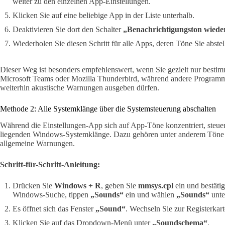
weiter zu den einzelnen App-Einstellungen.
Klicken Sie auf eine beliebige App in der Liste unterhalb.
Deaktivieren Sie dort den Schalter
„Benachrichtigungston wiede
Wiederholen Sie diesen Schritt für alle Apps, deren Töne Sie abste
Dieser Weg ist besonders empfehlenswert, wenn Sie gezielt nur besti
Microsoft Teams oder Mozilla Thunderbird, während andere Programm
weiterhin akustische Warnungen ausgeben dürfen.
Methode 2: Alle Systemklänge über die Systemsteuerung abschalten
Während die Einstellungen-App sich auf App-Töne konzentriert, steuer
liegenden Windows-Systemklänge. Dazu gehören unter anderem Töne 
allgemeine Warnungen.
Schritt-für-Schritt-Anleitung:
Drücken Sie
Windows + R
, geben Sie
mmsys.cpl
ein und bestätig
Windows-Suche, tippen
„Sounds“
ein und wählen
„Sounds“
unte
Es öffnet sich das Fenster
„Sound“
. Wechseln Sie zur Registerkar
Klicken Sie auf das Dropdown-Menü unter
„Soundschema“
.