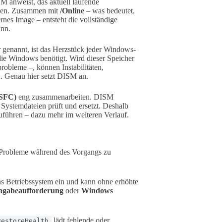
SM anweist, das aktuell laufende
llen. Zusammen mit
/Online
– was bedeutet,
nes Image – entsteht die vollständige
ann.
enannt, ist das Herzstück jeder Windows-
 die Windows benötigt. Wird dieser Speicher
obleme –, können Instabilitäten,
. Genau hier setzt DISM an.
(SFC)
eng zusammenarbeiten. DISM
Systemdateien prüft und ersetzt. Deshalb
zuführen – dazu mehr im weiteren Verlauf.
m Probleme während des Vorgangs zu
ns Betriebssystem ein und kann ohne erhöhte
ngabeaufforderung
oder
Windows
lädt fehlende oder
RestoreHealth