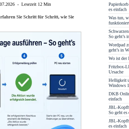
Papierkorb
.07.2026
Lesezeit
12 Min
es einfach
hren Sie Schritt für Schritt, wie Sie
Was tun, w
funktionie
Schwarzen
So geht’s 
Wordpad zu
geht’s in 
Wo ist der
Fritzbox-L
Ursache
Helligkeit
Windows 1
DKB Onlin
einfach
JBL-Kopfhö
So geht es 
JBL-Kopfhö
es einfach