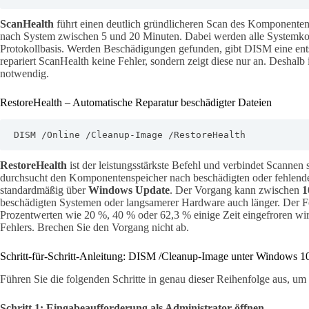
ScanHealth
führt einen deutlich gründlicheren Scan des Komponentens
nach System zwischen 5 und 20 Minuten. Dabei werden alle Systemkom
Protokollbasis. Werden Beschädigungen gefunden, gibt DISM eine ent
repariert ScanHealth keine Fehler, sondern zeigt diese nur an. Deshalb 
notwendig.
RestoreHealth – Automatische Reparatur beschädigter Dateien
DISM /Online /Cleanup-Image /RestoreHealth
RestoreHealth
ist der leistungsstärkste Befehl und verbindet Scannen
durchsucht den Komponentenspeicher nach beschädigten oder fehlenden
standardmäßig über
Windows Update
. Der Vorgang kann zwischen
1
beschädigten Systemen oder langsamerer Hardware auch länger. Der Fo
Prozentwerten wie 20 %, 40 % oder 62,3 % einige Zeit eingefroren wir
Fehlers. Brechen Sie den Vorgang nicht ab.
Schritt-für-Schritt-Anleitung: DISM /Cleanup-Image unter Windows 
Führen Sie die folgenden Schritte in genau dieser Reihenfolge aus, um 
Schritt 1: Eingabeaufforderung als Administrator öffnen