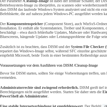
Der Parameter
/Cleanup-Image
ist dabei der zentrale Schalter, der DI
Betriebssystem-Image zu überprüfen, zu scannen oder wiederherzuste
dass DISM das laufende Windows-System analysiert und nicht ein exter
Befehlskette, die auf nahezu jedem Windows-PC ausgeführt werden k
Der
Komponentenspeicher
(Component Store), auch WinSxS-Ordner g
Installation. Er enthält alle Systemdateien, Treiber und Komponenten,
beschädigt – etwa durch fehlerhafte Updates, Malware oder Hardwarepr
Bluescreens, hängende Updates oder Leistungsprobleme die Folge sein
Zusätzlich ist zu beachten, dass DISM und der
System File Checker 
repariert das Windows-Image selbst, während SFC einzelne geschützte 
empfiehlt Microsoft, beide Tools in einer bestimmten Reihenfolge aus
Voraussetzungen vor dem Ausführen von DISM /Cleanup-Image
Bevor Sie DISM starten, sollten Sie einige Vorbereitungen treffen, u
vermeiden.
Administratorrechte sind zwingend erforderlich.
DISM greift tief i
Berechtigungen nicht ausgeführt werden. Starten Sie daher stets die
Ei
PowerShell als Administrator
.
Eine stabile Internetverbindung ist empfehlenswert.
Der Befehl
/