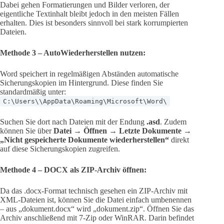
Dabei gehen Formatierungen und Bilder verloren, der
eigentliche Textinhalt bleibt jedoch in den meisten Fällen
erhalten. Dies ist besonders sinnvoll bei stark korrumpierten
Dateien.
Methode 3 – AutoWiederherstellen nutzen:
Word speichert in regelmäßigen Abständen automatische
Sicherungskopien im Hintergrund. Diese finden Sie
standardmäßig unter:
C:\Users\\AppData\Roaming\Microsoft\Word\
Suchen Sie dort nach Dateien mit der Endung
.asd
. Zudem
können Sie über
Datei
→
Öffnen
→
Letzte Dokumente
→
„Nicht gespeicherte Dokumente wiederherstellen“
direkt
auf diese Sicherungskopien zugreifen.
Methode 4 – DOCX als ZIP-Archiv öffnen:
Da das .docx-Format technisch gesehen ein ZIP-Archiv mit
XML-Dateien ist, können Sie die Datei einfach umbenennen
– aus „dokument.docx“ wird „dokument.zip“. Öffnen Sie das
Archiv anschließend mit 7-Zip oder WinRAR. Darin befindet