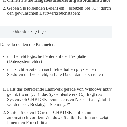
Öffnen Sie die
Eingabeaufforderung als Administrator
.
Geben Sie folgenden Befehl ein – ersetzen Sie „C:“ durch
den gewünschten Laufwerksbuchstaben:
   chkdsk C: /f /r
Dabei bedeuten die Parameter:
/f
– behebt logische Fehler auf der Festplatte
(Dateisystemfehler)
/r
– sucht zusätzlich nach fehlerhaften physischen
Sektoren und versucht, lesbare Daten daraus zu retten
Falls das betreffende Laufwerk gerade von Windows aktiv
genutzt wird (z. B. das Systemlaufwerk C:), fragt das
System, ob CHKDSK beim nächsten Neustart ausgeführt
werden soll. Bestätigen Sie mit
„J“
.
Starten Sie den PC neu – CHKDSK läuft dann
automatisch vor dem Windows-Startbildschirm und zeigt
Ihnen den Fortschritt an.