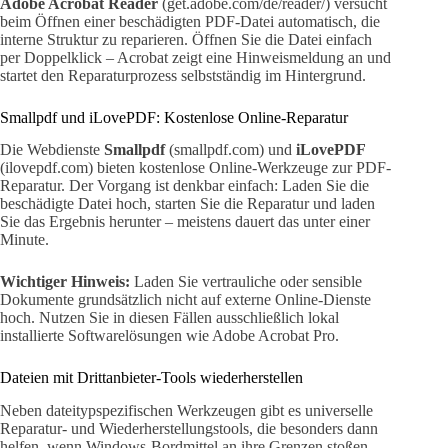
Adobe Acrobat Reader
(get.adobe.com/de/reader/) versucht
beim Öffnen einer beschädigten PDF-Datei automatisch, die
interne Struktur zu reparieren. Öffnen Sie die Datei einfach
per Doppelklick – Acrobat zeigt eine Hinweismeldung an und
startet den Reparaturprozess selbstständig im Hintergrund.
Smallpdf und iLovePDF: Kostenlose Online-Reparatur
Die Webdienste
Smallpdf
(smallpdf.com) und
iLovePDF
(ilovepdf.com) bieten kostenlose Online-Werkzeuge zur PDF-
Reparatur. Der Vorgang ist denkbar einfach: Laden Sie die
beschädigte Datei hoch, starten Sie die Reparatur und laden
Sie das Ergebnis herunter – meistens dauert das unter einer
Minute.
Wichtiger Hinweis:
Laden Sie vertrauliche oder sensible
Dokumente grundsätzlich nicht auf externe Online-Dienste
hoch. Nutzen Sie in diesen Fällen ausschließlich lokal
installierte Softwarelösungen wie Adobe Acrobat Pro.
Dateien mit Drittanbieter-Tools wiederherstellen
Neben dateitypspezifischen Werkzeugen gibt es universelle
Reparatur- und Wiederherstellungstools, die besonders dann
helfen, wenn Windows-Bordmittel an ihre Grenzen stoßen.