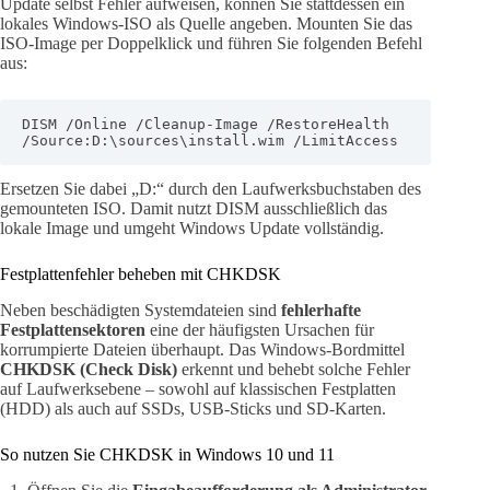
Update selbst Fehler aufweisen, können Sie stattdessen ein
lokales Windows-ISO als Quelle angeben. Mounten Sie das
ISO-Image per Doppelklick und führen Sie folgenden Befehl
aus:
DISM /Online /Cleanup-Image /RestoreHealth 
/Source:D:\sources\install.wim /LimitAccess
Ersetzen Sie dabei „D:“ durch den Laufwerksbuchstaben des
gemounteten ISO. Damit nutzt DISM ausschließlich das
lokale Image und umgeht Windows Update vollständig.
Festplattenfehler beheben mit CHKDSK
Neben beschädigten Systemdateien sind
fehlerhafte
Festplattensektoren
eine der häufigsten Ursachen für
korrumpierte Dateien überhaupt. Das Windows-Bordmittel
CHKDSK (Check Disk)
erkennt und behebt solche Fehler
auf Laufwerksebene – sowohl auf klassischen Festplatten
(HDD) als auch auf SSDs, USB-Sticks und SD-Karten.
So nutzen Sie CHKDSK in Windows 10 und 11