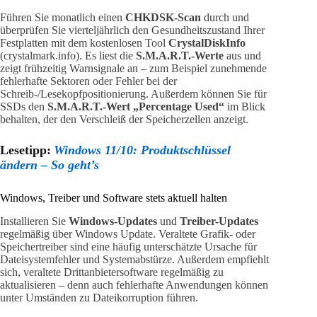
Führen Sie monatlich einen
CHKDSK-Scan
durch und
überprüfen Sie vierteljährlich den Gesundheitszustand Ihrer
Festplatten mit dem kostenlosen Tool
CrystalDiskInfo
(crystalmark.info). Es liest die
S.M.A.R.T.-Werte
aus und
zeigt frühzeitig Warnsignale an – zum Beispiel zunehmende
fehlerhafte Sektoren oder Fehler bei der
Schreib-/Lesekopfpositionierung. Außerdem können Sie für
SSDs den
S.M.A.R.T.-Wert „Percentage Used“
im Blick
behalten, der den Verschleiß der Speicherzellen anzeigt.
Lesetipp:
Windows 11/10: Produktschlüssel
ändern – So geht’s
Windows, Treiber und Software stets aktuell halten
Installieren Sie
Windows-Updates
und
Treiber-Updates
regelmäßig über Windows Update. Veraltete Grafik- oder
Speichertreiber sind eine häufig unterschätzte Ursache für
Dateisystemfehler und Systemabstürze. Außerdem empfiehlt
sich, veraltete Drittanbietersoftware regelmäßig zu
aktualisieren – denn auch fehlerhafte Anwendungen können
unter Umständen zu Dateikorruption führen.