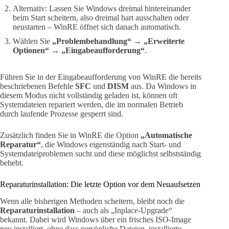
Alternativ: Lassen Sie Windows dreimal hintereinander
beim Start scheitern, also dreimal hart ausschalten oder
neustarten – WinRE öffnet sich danach automatisch.
Wählen Sie
„Problembehandlung“
→
„Erweiterte
Optionen“
→
„Eingabeaufforderung“
.
Führen Sie in der Eingabeaufforderung von WinRE die bereits
beschriebenen Befehle
SFC
und
DISM
aus. Da Windows in
diesem Modus nicht vollständig geladen ist, können oft
Systemdateien repariert werden, die im normalen Betrieb
durch laufende Prozesse gesperrt sind.
Zusätzlich finden Sie in WinRE die Option
„Automatische
Reparatur“
, die Windows eigenständig nach Start- und
Systemdateiproblemen sucht und diese möglichst selbstständig
behebt.
Reparaturinstallation: Die letzte Option vor dem Neuaufsetzen
Wenn alle bisherigen Methoden scheitern, bleibt noch die
Reparaturinstallation
– auch als „Inplace-Upgrade“
bekannt. Dabei wird Windows über ein frisches ISO-Image
neu installiert, ohne dass persönliche Dateien, installierte