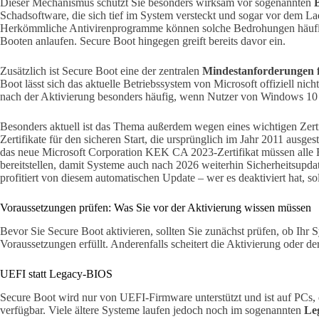
Dieser Mechanismus schützt Sie besonders wirksam vor sogenannten
Schadsoftware, die sich tief im System versteckt und sogar vor dem La
Herkömmliche Antivirenprogramme können solche Bedrohungen häufig 
Booten anlaufen. Secure Boot hingegen greift bereits davor ein.
Zusätzlich ist Secure Boot eine der zentralen
Mindestanforderungen 
Boot lässt sich das aktuelle Betriebssystem von Microsoft offiziell nicht 
nach der Aktivierung besonders häufig, wenn Nutzer von Windows 1
Besonders aktuell ist das Thema außerdem wegen eines wichtigen Zertif
Zertifikate für den sicheren Start, die ursprünglich im Jahr 2011 ausge
das neue Microsoft Corporation KEK CA 2023-Zertifikat müssen alle H
bereitstellen, damit Systeme auch nach 2026 weiterhin Sicherheitsupdat
profitiert von diesem automatischen Update – wer es deaktiviert hat, sol
Voraussetzungen prüfen: Was Sie vor der Aktivierung wissen müssen
Bevor Sie Secure Boot aktivieren, sollten Sie zunächst prüfen, ob Ihr 
Voraussetzungen erfüllt. Anderenfalls scheitert die Aktivierung oder de
UEFI statt Legacy-BIOS
Secure Boot wird nur von UEFI-Firmware unterstützt und ist auf PCs, 
verfügbar. Viele ältere Systeme laufen jedoch noch im sogenannten
Le