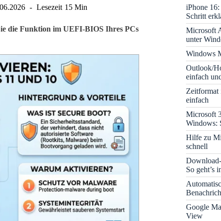
iPhone 16: 
.06.2026
Lesezeit
15 Min
Schritt erkl
 Sie die Funktion im UEFI-BIOS Ihres PCs
Microsoft A
unter Win
Windows M
Outlook/Ho
einfach und
Zeitformat
einfach
Microsoft 
Windows: S
Hilfe zu M
schnell
Download-B
So geht’s 
Automatis
Benachrich
Google Map
View