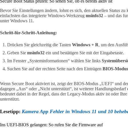
Secure Boot Status prüfen: So sehen Sie, ob es bereits aktiv ist
Bevor Sie Einstellungen ändern, lohnt es sich, den aktuellen Status zu 
einfachsten das integrierte Windows-Werkzeug
msinfo32
– und das fun
unter Windows 11.
Schritt-für-Schritt-Anleitung:
Drücken Sie gleichzeitig die Tasten
Windows + R
, um den Ausfüh
Geben Sie
msinfo32
ein und bestätigen Sie mit der Eingabetaste.
Im Fenster „Systeminformationen“ wählen Sie links
Systemübersi
Suchen Sie auf der rechten Seite nach den Einträgen
BIOS-Modu
Wenn Secure Boot aktiviert ist, zeigt der BIOS-Modus „UEFI“ und der 
dagegen „Aus“ oder „Nicht unterstützt“, ist weiterer Handlungsbedarf e
bedeutet dabei in der Regel, dass der Legacy-Modus aktiv ist oder Ihre
unterstützt.
Lesetipp:
Kamera App Fehler in Windows 11 und 10 beheb
Ins UEFI-BIOS gelangen: So rufen Sie die Firmware auf