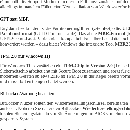
(Compatibility Support Module). In diesem Fall muss zunächst auf 
allerdings in manchen Fällen eine Neuinstallation von Windows erforde
GPT statt MBR
Eng damit verbunden ist die Partitionierung Ihrer Systemfestplatte. UE
Partitionsformat
(GUID Partition Table). Das ältere
MBR-Format
(M
UEFI-Secure-Boot-Betrieb nicht kompatibel. Falls Ihre Festplatte noch
konvertiert werden – dazu bietet Windows das integrierte Tool
MBR2G
TPM 2.0 (für Windows 11)
Für Windows 11 ist zusätzlich ein
TPM-Chip in Version 2.0
(Trusted 
Sicherheitschip arbeitet eng mit Secure Boot zusammen und sorgt für e
modernen Geräten ab etwa 2016 ist TPM 2.0 in der Regel bereits vorh
und muss dort erst eingeschaltet werden.
BitLocker-Warnung beachten
BitLocker-Nutzer sollten den Wiederherstellungsschlüssel bereithalt
auslösen. Notieren Sie daher den
BitLocker-Wiederherstellungsschlü
lokalen Sicherungsdatei, bevor Sie Änderungen im BIOS vornehmen. An
gesperrtes System.