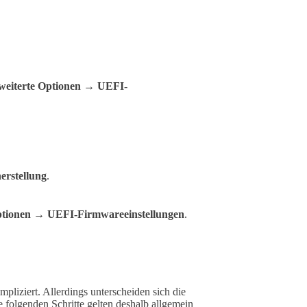
weiterte Optionen
→
UEFI-
erstellung
.
ptionen
→
UEFI-Firmwareeinstellungen
.
pliziert. Allerdings unterscheiden sich die
folgenden Schritte gelten deshalb allgemein