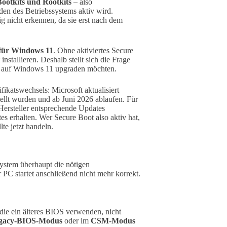
Bootkits und Rootkits
– also
den des Betriebssystems aktiv wird.
nicht erkennen, da sie erst nach dem
für Windows 11
. Ohne aktiviertes Secure
installieren. Deshalb stellt sich die Frage
0 auf Windows 11 upgraden möchten.
ikatswechsels: Microsoft aktualisiert
stellt wurden und ab Juni 2026 ablaufen. Für
ersteller entsprechende Updates
es erhalten. Wer Secure Boot also aktiv hat,
lte jetzt handeln.
System überhaupt die nötigen
r PC startet anschließend nicht mehr korrekt.
die ein älteres BIOS verwenden, nicht
gacy-BIOS-Modus
oder im
CSM-Modus