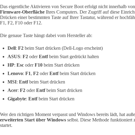
Das eigentliche Aktivieren von Secure Boot erfolgt nicht innerhalb v
Firmware-Oberfläche
Ihres Computers. Der Zugriff auf diese Einricht
Drücken einer bestimmten Taste auf Ihrer Tastatur, während er hochfähr
F1, F2, F10 oder F12.
Die genaue Taste hängt dabei vom Hersteller ab:
Dell
:
F2
beim Start drücken (Dell-Logo erscheint)
ASUS
:
F2
oder
Entf
beim Start gedrückt halten
HP
:
Esc
oder
F10
beim Start drücken
Lenovo
:
F1
,
F2
oder
Entf
beim Start drücken
MSI
:
Entf
beim Start drücken
Acer
:
F2
oder
Entf
beim Start drücken
Gigabyte
:
Entf
beim Start drücken
Wer den richtigen Moment verpasst und Windows bereits lädt, hat auß
erweiterten Start über Windows
selbst. Diese Methode funktioniert 
startet.