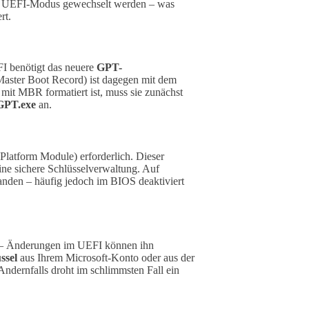
den UEFI-Modus gewechselt werden – was
rt.
FI benötigt das neuere
GPT-
aster Boot Record) ist dagegen mit dem
 mit MBR formatiert ist, muss sie zunächst
PT.exe
an.
Platform Module) erforderlich. Dieser
ine sichere Schlüsselverwaltung. Auf
anden – häufig jedoch im BIOS deaktiviert
en – Änderungen im UEFI können ihn
ssel
aus Ihrem Microsoft-Konto oder aus der
dernfalls droht im schlimmsten Fall ein