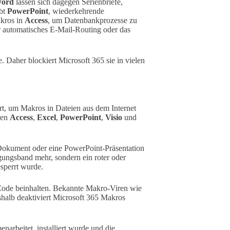
ord
lassen sich dagegen Serienbriefe,
ubt
PowerPoint
, wiederkehrende
akros in
Access
, um Datenbankprozesse zu
 automatisches E-Mail-Routing oder das
 Daher blockiert Microsoft 365 sie in vielen
t, um Makros in Dateien aus dem Internet
gen
Access
,
Excel
,
PowerPoint
,
Visio
und
Dokument oder eine PowerPoint-Präsentation
igungsband mehr, sondern ein roter oder
esperrt wurde.
 Code beinhalten. Bekannte Makro-Viren wie
halb deaktiviert Microsoft 365 Makros
narbeitet, installiert wurde und die