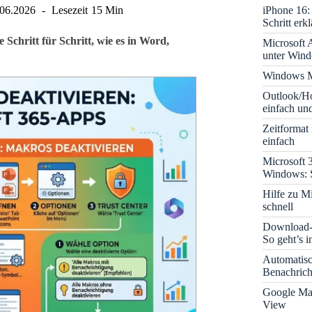
iPhone 16: 
.06.2026
Lesezeit
15 Min
Schritt erkl
Schritt für Schritt, wie es in Word,
Microsoft A
unter Win
Windows M
Outlook/Ho
einfach und
Zeitformat
einfach
Microsoft 
Windows: S
Hilfe zu M
schnell
Download-B
So geht’s 
Automatis
Benachrich
Google Map
View