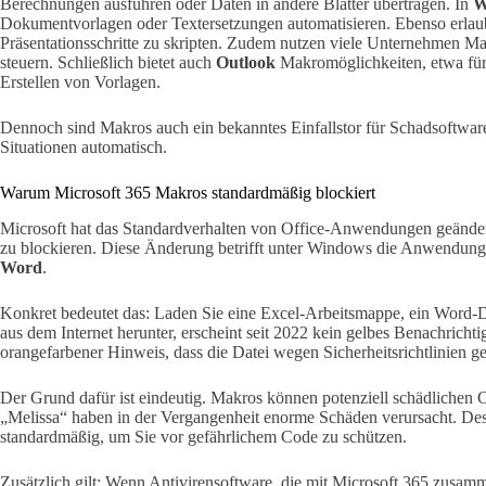
Berechnungen ausführen oder Daten in andere Blätter übertragen. In
W
Dokumentvorlagen oder Textersetzungen automatisieren. Ebenso erla
Präsentationsschritte zu skripten. Zudem nutzen viele Unternehmen M
steuern. Schließlich bietet auch
Outlook
Makromöglichkeiten, etwa für
Erstellen von Vorlagen.
Dennoch sind Makros auch ein bekanntes Einfallstor für Schadsoftware.
Situationen automatisch.
Warum Microsoft 365 Makros standardmäßig blockiert
Microsoft hat das Standardverhalten von Office-Anwendungen geänder
zu blockieren. Diese Änderung betrifft unter Windows die Anwendun
Word
.
Konkret bedeutet das: Laden Sie eine Excel-Arbeitsmappe, ein Word-
aus dem Internet herunter, erscheint seit 2022 kein gelbes Benachricht
orangefarbener Hinweis, dass die Datei wegen Sicherheitsrichtlinien g
Der Grund dafür ist eindeutig. Makros können potenziell schädlichen
„Melissa“ haben in der Vergangenheit enorme Schäden verursacht. Des
standardmäßig, um Sie vor gefährlichem Code zu schützen.
Zusätzlich gilt: Wenn Antivirensoftware, die mit Microsoft 365 zusamme