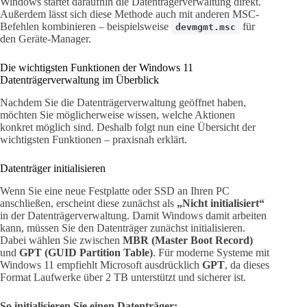
Windows startet daraufhin die Datenträgerverwaltung direkt.
Außerdem lässt sich diese Methode auch mit anderen MSC-
Befehlen kombinieren – beispielsweise
für
devmgmt.msc
den Geräte-Manager.
Die wichtigsten Funktionen der Windows 11
Datenträgerverwaltung im Überblick
Nachdem Sie die Datenträgerverwaltung geöffnet haben,
möchten Sie möglicherweise wissen, welche Aktionen
konkret möglich sind. Deshalb folgt nun eine Übersicht der
wichtigsten Funktionen – praxisnah erklärt.
Datenträger initialisieren
Wenn Sie eine neue Festplatte oder SSD an Ihren PC
anschließen, erscheint diese zunächst als
„Nicht initialisiert“
in der Datenträgerverwaltung. Damit Windows damit arbeiten
kann, müssen Sie den Datenträger zunächst initialisieren.
Dabei wählen Sie zwischen
MBR (Master Boot Record)
und
GPT (GUID Partition Table)
. Für moderne Systeme mit
Windows 11 empfiehlt Microsoft ausdrücklich
GPT
, da dieses
Format Laufwerke über 2 TB unterstützt und sicherer ist.
So initialisieren Sie einen Datenträger: