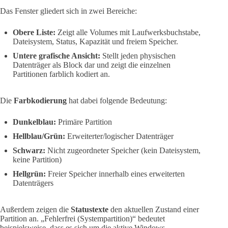
Das Fenster gliedert sich in zwei Bereiche:
Obere Liste:
Zeigt alle Volumes mit Laufwerksbuchstabe,
Dateisystem, Status, Kapazität und freiem Speicher.
Untere grafische Ansicht:
Stellt jeden physischen
Datenträger als Block dar und zeigt die einzelnen
Partitionen farblich kodiert an.
Die
Farbkodierung
hat dabei folgende Bedeutung:
Dunkelblau:
Primäre Partition
Hellblau/Grün:
Erweiterter/logischer Datenträger
Schwarz:
Nicht zugeordneter Speicher (kein Dateisystem,
keine Partition)
Hellgrün:
Freier Speicher innerhalb eines erweiterten
Datenträgers
Außerdem zeigen die
Statustexte
den aktuellen Zustand einer
Partition an. „Fehlerfrei (Systempartition)“ bedeutet
beispielsweise, dass es sich um die aktive Windows-