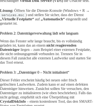
beschädigter
Virtual Disk Service (VDS)
die Ursache sein.
Lösung:
Öffnen Sie die Dienste-Konsole (Windows + R →
) und stellen Sie sicher, dass der Dienst
services.msc
„Virtuelle Festplatte“
auf
„Automatisch“
eingestellt und
gestartet ist.
Problem 2: Datenträgerverwaltung lädt sehr langsam
Wenn das Fenster sehr lange braucht, bis es vollständig
geladen ist, kann das an einem
nicht reagierenden
Datenträger
liegen – zum Beispiel einer externen Festplatte,
die nicht ordnungsgemäß verbunden ist. Trennen Sie in
diesem Fall zunächst alle externen Laufwerke und starten Sie
das Tool erneut.
Problem 3: „Datenträger 0 – Nicht initialisiert“
Dieser Fehler erscheint häufig bei neuen oder frisch
gelöschten Laufwerken. Zudem kann er auf einen defekten
Datenträger hinweisen. Zunächst sollten Sie versuchen, den
Datenträger zu initialisieren (wie oben beschrieben). Falls das
nicht gelingt, empfiehlt sich eine Überprüfung mit
CrystalDiskInfo
– einem kostenlosen Tool, das den SMART-
Status von Festplatten anzeigt.