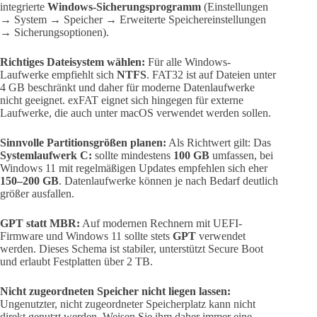
integrierte
Windows-Sicherungsprogramm
(Einstellungen
→ System → Speicher → Erweiterte Speichereinstellungen
→ Sicherungsoptionen).
Richtiges Dateisystem wählen:
Für alle Windows-
Laufwerke empfiehlt sich
NTFS
. FAT32 ist auf Dateien unter
4 GB beschränkt und daher für moderne Datenlaufwerke
nicht geeignet. exFAT eignet sich hingegen für externe
Laufwerke, die auch unter macOS verwendet werden sollen.
Sinnvolle Partitionsgrößen planen:
Als Richtwert gilt: Das
Systemlaufwerk C:
sollte mindestens
100 GB
umfassen, bei
Windows 11 mit regelmäßigen Updates empfehlen sich eher
150–200 GB
. Datenlaufwerke können je nach Bedarf deutlich
größer ausfallen.
GPT statt MBR:
Auf modernen Rechnern mit UEFI-
Firmware und Windows 11 sollte stets
GPT
verwendet
werden. Dieses Schema ist stabiler, unterstützt Secure Boot
und erlaubt Festplatten über 2 TB.
Nicht zugeordneten Speicher nicht liegen lassen:
Ungenutzter, nicht zugeordneter Speicherplatz kann nicht
direkt genutzt werden. Weisen Sie ihm daher immer eine