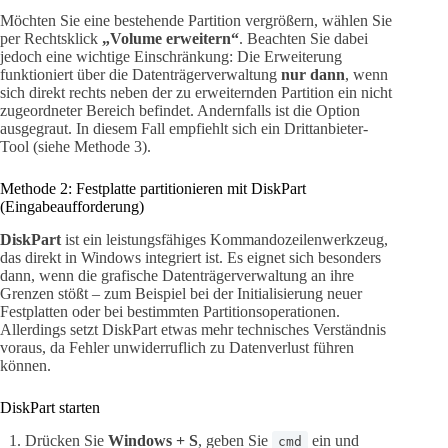
Möchten Sie eine bestehende Partition vergrößern, wählen Sie
per Rechtsklick
„Volume erweitern“
. Beachten Sie dabei
jedoch eine wichtige Einschränkung: Die Erweiterung
funktioniert über die Datenträgerverwaltung
nur dann
, wenn
sich direkt rechts neben der zu erweiternden Partition ein nicht
zugeordneter Bereich befindet. Andernfalls ist die Option
ausgegraut. In diesem Fall empfiehlt sich ein Drittanbieter-
Tool (siehe Methode 3).
Methode 2: Festplatte partitionieren mit DiskPart
(Eingabeaufforderung)
DiskPart
ist ein leistungsfähiges Kommandozeilenwerkzeug,
das direkt in Windows integriert ist. Es eignet sich besonders
dann, wenn die grafische Datenträgerverwaltung an ihre
Grenzen stößt – zum Beispiel bei der Initialisierung neuer
Festplatten oder bei bestimmten Partitionsoperationen.
Allerdings setzt DiskPart etwas mehr technisches Verständnis
voraus, da Fehler unwiderruflich zu Datenverlust führen
können.
DiskPart starten
Drücken Sie
Windows + S
, geben Sie
ein und
cmd