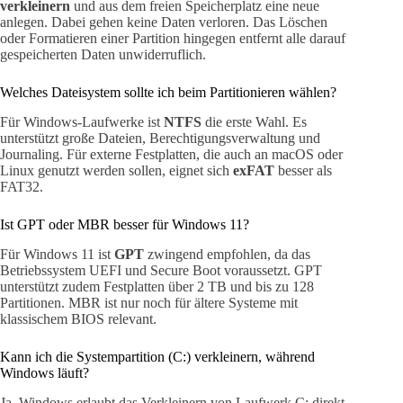
verkleinern
und aus dem freien Speicherplatz eine neue
anlegen. Dabei gehen keine Daten verloren. Das Löschen
oder Formatieren einer Partition hingegen entfernt alle darauf
gespeicherten Daten unwiderruflich.
Welches Dateisystem sollte ich beim Partitionieren wählen?
Für Windows-Laufwerke ist
NTFS
die erste Wahl. Es
unterstützt große Dateien, Berechtigungsverwaltung und
Journaling. Für externe Festplatten, die auch an macOS oder
Linux genutzt werden sollen, eignet sich
exFAT
besser als
FAT32.
Ist GPT oder MBR besser für Windows 11?
Für Windows 11 ist
GPT
zwingend empfohlen, da das
Betriebssystem UEFI und Secure Boot voraussetzt. GPT
unterstützt zudem Festplatten über 2 TB und bis zu 128
Partitionen. MBR ist nur noch für ältere Systeme mit
klassischem BIOS relevant.
Kann ich die Systempartition (C:) verkleinern, während
Windows läuft?
Ja, Windows erlaubt das Verkleinern von Laufwerk C: direkt