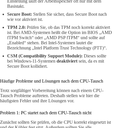
Einstellung läuft der Arbeitsspeicher oft nur mit dem
Basistakt.
Secure Boot:
Stellen Sie sicher, dass Secure Boot nach
wie vor aktiviert ist.
TPM 2.0:
Prüfen Sie, ob das TPM noch korrekt aktiviert
ist. Bei AMD-Systemen heißt die Option im BIOS „AMD
fTPM Switch“ oder „AMD PSP fTPM“ und sollte auf
„Enabled“ stehen. Bei Intel-Systemen lautet die
Bezeichnung „Intel Platform Trust Technology (PTT)“.
CSM (Compatibility Support Module):
Dieses sollte
bei Windows-11-Systemen
deaktiviert
sein, da es mit
Secure Boot kollidiert.
Häufige Probleme und Lösungen nach dem CPU-Tausch
Trotz sorgfältiger Vorbereitung können nach einem CPU-
Tausch Probleme auftreten. Deshalb stellen wir hier die
häufigsten Fehler und ihre Lösungen vor.
Problem 1: PC startet nach dem CPU-Tausch nicht
Zunächst sollten Sie prüfen, ob die CPU korrekt eingesetzt ist
und der Kühler fest sitzt. Außerdem sollten Sie alle