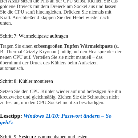
Bei AMD
sitzen die Pins an der CPU selbst. Richten Sie das
goldene Dreieck mit dem Dreieck am Sockel aus und lassen
Sie die CPU sanft hineingleiten. Drücken Sie niemals mit
Kraft. Anschließend klappen Sie den Hebel wieder nach
unten.
Schritt 7: Wärmeleitpaste auftragen
Tragen Sie einen
erbsengroßen Tupfen Wärmeleitpaste
(z.
B. Thermal Grizzly Kryonaut) mittig auf den Heatspreader der
neuen CPU auf. Verteilen Sie sie nicht manuell – das
übernimmt der Druck des Kühlers beim Aufsetzen
automatisch.
Schritt 8: Kühler montieren
Setzen Sie den CPU-Kühler wieder auf und befestigen Sie ihn
kreuzweise und gleichmäßig. Ziehen Sie die Schrauben nicht
zu fest an, um den CPU-Sockel nicht zu beschädigen.
Lesetipp:
Windows 11/10: Passwort ändern – So
geht's
Schritt 9: System zusammenbauen und testen