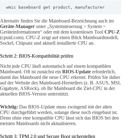
wmic baseboard get product, manufacturer
Alternativ finden Sie die Mainboard-Bezeichnung auch im
Geräte-Manager
unter „Systemsteuerung > System >
Geräteinformationen“ oder mit dem kostenlosen Tool
CPU-Z
(cpuid.com). CPU-Z zeigt auf einen Blick Mainboardmodell,
Sockel, Chipsatz und aktuell installierte CPU an.
Schritt 2: BIOS-Kompatibilität prüfen
Nicht jede CPU läuft automatisch auf einem kompatiblen
Mainboard. Oft ist zunächst ein
BIOS-Update
erforderlich,
damit das Mainboard die neue CPU erkennt. Prüfen Sie daher
auf der Website des Mainboard-Herstellers (z. B. ASUS, MSI,
Gigabyte, ASRock), ob Ihr Mainboard die Ziel-CPU in der
aktuellen BIOS-Version unterstützt.
Wichtig:
Das BIOS-Update muss zwingend mit der alten
CPU durchgeführt werden, solange diese noch eingebaut ist.
Denn ohne eine kompatible CPU lässt sich das BIOS bei den
meisten Mainboards nicht aktualisieren.
Schritt 3: TPM 2.0 und Secure Boot sicherstellen