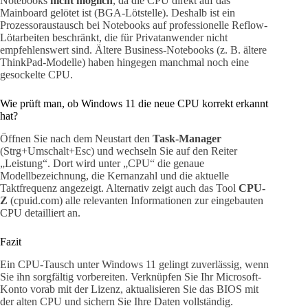
Notebooks
nicht möglich
, da die CPU direkt auf das
Mainboard gelötet ist (BGA-Lötstelle). Deshalb ist ein
Prozessoraustausch bei Notebooks auf professionelle Reflow-
Lötarbeiten beschränkt, die für Privatanwender nicht
empfehlenswert sind. Ältere Business-Notebooks (z. B. ältere
ThinkPad-Modelle) haben hingegen manchmal noch eine
gesockelte CPU.
Wie prüft man, ob Windows 11 die neue CPU korrekt erkannt
hat?
Öffnen Sie nach dem Neustart den
Task-Manager
(Strg+Umschalt+Esc) und wechseln Sie auf den Reiter
„Leistung“. Dort wird unter „CPU“ die genaue
Modellbezeichnung, die Kernanzahl und die aktuelle
Taktfrequenz angezeigt. Alternativ zeigt auch das Tool
CPU-
Z
(cpuid.com) alle relevanten Informationen zur eingebauten
CPU detailliert an.
Fazit
Ein CPU-Tausch unter Windows 11 gelingt zuverlässig, wenn
Sie ihn sorgfältig vorbereiten. Verknüpfen Sie Ihr Microsoft-
Konto vorab mit der Lizenz, aktualisieren Sie das BIOS mit
der alten CPU und sichern Sie Ihre Daten vollständig.