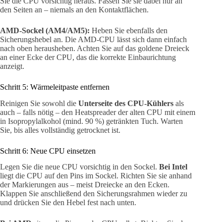
Sie die CPU vorsichtig heraus. Fassen Sie sie dabei nur an
den Seiten an – niemals an den Kontaktflächen.
AMD-Sockel (AM4/AM5):
Heben Sie ebenfalls den
Sicherungshebel an. Die AMD-CPU lässt sich dann einfach
nach oben herausheben. Achten Sie auf das goldene Dreieck
an einer Ecke der CPU, das die korrekte Einbaurichtung
anzeigt.
Schritt 5: Wärmeleitpaste entfernen
Reinigen Sie sowohl die
Unterseite des CPU-Kühlers
als
auch – falls nötig – den Heatspreader der alten CPU mit einem
in Isopropylalkohol (mind. 90 %) getränkten Tuch. Warten
Sie, bis alles vollständig getrocknet ist.
Schritt 6: Neue CPU einsetzen
Legen Sie die neue CPU vorsichtig in den Sockel.
Bei Intel
liegt die CPU auf den Pins im Sockel. Richten Sie sie anhand
der Markierungen aus – meist Dreiecke an den Ecken.
Klappen Sie anschließend den Sicherungsrahmen wieder zu
und drücken Sie den Hebel fest nach unten.