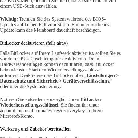
das BIOS-Menü, bei dem Sie die Update-Datei einfach von
einem USB-Stick auswählen.
Wichtig:
Trennen Sie das System während des BIOS-
Updates auf keinen Fall vom Strom. Ein unterbrochenes
Update kann das Mainboard dauerhaft beschädigen.
BitLocker deaktivieren (falls aktiv)
Falls BitLocker auf Ihrem Laufwerk aktiviert ist, sollten Sie es
vor dem CPU-Tausch temporär deaktivieren. Denn
Hardwareänderungen können dazu führen, dass BitLocker
beim nächsten Start den Wiederherstellungsschlüssel
anfordert. Deaktivieren Sie BitLocker über „
Einstellungen >
Datenschutz und Sicherheit > Geräteverschlüsselung
“
oder über die Systemsteuerung.
Notieren Sie außerdem vorsorglich Ihren
BitLocker-
Wiederherstellungsschlüssel
. Sie finden ihn unter
account.microsoft.com/devices/recoverykey in Ihrem
Microsoft-Konto.
Werkzeug und Zubehör bereitstellen