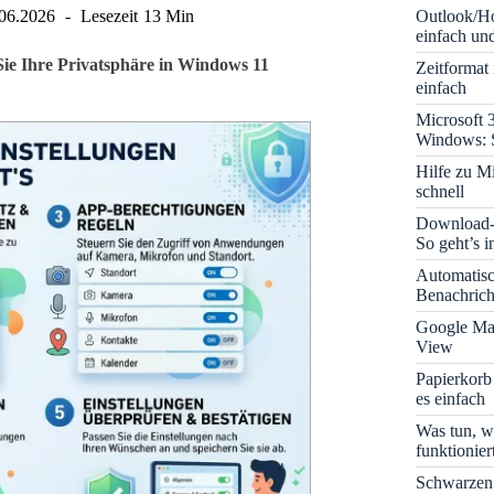
Outlook/Ho
06.2026
Lesezeit
13 Min
einfach und
Sie Ihre Privatsphäre in Windows 11
Zeitformat
einfach
Microsoft 
Windows: S
Hilfe zu M
schnell
Download-B
So geht’s 
Automatis
Benachrich
Google Map
View
Papierkorb
es einfach
Was tun, w
funktionie
Schwarzen