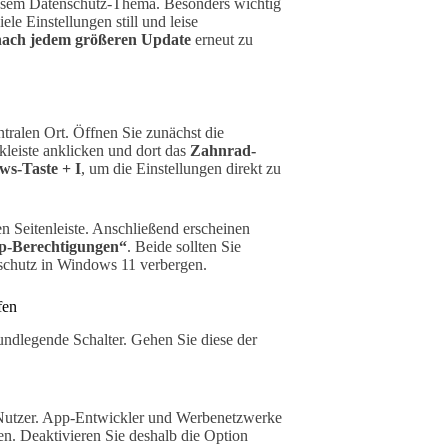
iesem Datenschutz-Thema. Besonders wichtig
e Einstellungen still und leise
nach jedem größeren Update
erneut zu
tralen Ort. Öffnen Sie zunächst die
kleiste anklicken und dort das
Zahnrad-
s-Taste + I
, um die Einstellungen direkt zu
en Seitenleiste. Anschließend erscheinen
p-Berechtigungen“
. Beide sollten Sie
nschutz in Windows 11 verbergen.
fen
undlegende Schalter. Gehen Sie diese der
Nutzer. App-Entwickler und Werbenetzwerke
n. Deaktivieren Sie deshalb die Option