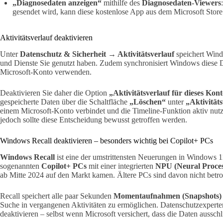
„Diagnosedaten anzeigen“
mithilfe des
Diagnosedaten-Viewers
gesendet wird, kann diese kostenlose App aus dem Microsoft Store
Aktivitätsverlauf deaktivieren
Unter
Datenschutz & Sicherheit → Aktivitätsverlauf
speichert Wind
und Dienste Sie genutzt haben. Zudem synchronisiert Windows diese D
Microsoft-Konto verwenden.
Deaktivieren Sie daher die Option
„Aktivitätsverlauf für dieses Kon
gespeicherte Daten über die Schaltfläche
„Löschen“
unter
„Aktivitäts
einem Microsoft-Konto verbindet und die Timeline-Funktion aktiv nutzt
jedoch sollte diese Entscheidung bewusst getroffen werden.
Windows Recall deaktivieren – besonders wichtig bei Copilot+ PCs
Windows Recall
ist eine der umstrittensten Neuerungen in Windows 11
sogenannten
Copilot+ PCs
mit einer integrierten
NPU (Neural Proces
ab Mitte 2024 auf den Markt kamen. Ältere PCs sind davon nicht betro
Recall speichert alle paar Sekunden
Momentaufnahmen (Snapshots) 
Suche in vergangenen Aktivitäten zu ermöglichen. Datenschutzexperte
deaktivieren – selbst wenn Microsoft versichert, dass die Daten ausschl