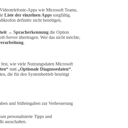
t Videotelefonie-Apps wie Microsoft Teams,
die
Liste der einzelnen Apps
sorgfältig.
ikrofon definitiv nicht benötigen.
rheit → Spracherkennung
die Option
ft-Server übertragen. Wer das nicht möchte,
verarbeitung
.
 fest, wie viele Nutzungsdaten Microsoft
ten“
statt
„Optionale Diagnosedaten“
.
n, die für den Systembetrieb benötigt
aben und Stifteingaben zur Verbesserung
 um personalisierte Tipps und
ls ausschalten.