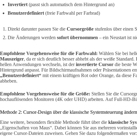
Invertiert
(passt sich automatisch dem Hintergrund an)
Benutzerdefiniert
(freie Farbwahl per Farbrad)
Direkt darunter passen Sie die
Cursorgröße
stufenlos über einen S
Die Änderungen werden
sofort übernommen
– ein Neustart ist ni
Empfohlene Vorgehensweise für die Farbwahl:
Wählen Sie bei hel
Mauszeiger
, da er sich deutlich besser abhebt als der weiße Standard
hellen Anwendungen wechseln, ist der
invertierte Cursor
die beste Wa
Hintergrund anpasst. Für Bildschirmaufnahmen oder Präsentationen em
„Benutzerdefiniert“
mit einem kräftigen Rot oder Orange, da diese Fa
abheben.
Empfohlene Vorgehensweise für die Größe:
Stellen Sie die Cursorg
hochauflösenden Monitoren (4K oder UHD) arbeiten. Auf Full-HD-Bild
Methode 2: Cursor-Design über die klassische Systemsteuerung änder
Eine weitere, besonders flexible Methode führt über die
klassische Sy
„Eigenschaften von Maus“. Dabei können Sie aus mehreren vorinstall
eigene Cursor-Dateien zuweisen. Gehen Sie dazu folgendermaßen vor: