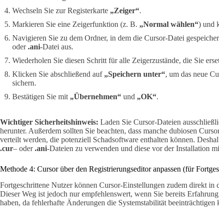
Wechseln Sie zur Registerkarte
„Zeiger“
.
Markieren Sie eine Zeigerfunktion (z. B.
„Normal wählen“
) und 
Navigieren Sie zu dem Ordner, in dem die Cursor-Datei gespeicher
oder
.ani
-Datei aus.
Wiederholen Sie diesen Schritt für alle Zeigerzustände, die Sie ers
Klicken Sie abschließend auf
„Speichern unter“
, um das neue C
sichern.
Bestätigen Sie mit
„Übernehmen“
und
„OK“
.
Wichtiger Sicherheitshinweis:
Laden Sie Cursor-Dateien ausschließl
herunter. Außerdem sollten Sie beachten, dass manche dubiosen Cursor
verteilt werden, die potenziell Schadsoftware enthalten können. Deshalb
.cur
– oder
.ani
-Dateien zu verwenden und diese vor der Installation 
Methode 4: Cursor über den Registrierungseditor anpassen (für Fortges
Fortgeschrittene Nutzer können Cursor-Einstellungen zudem direkt in 
Dieser Weg ist jedoch nur empfehlenswert, wenn Sie bereits Erfahrun
haben, da fehlerhafte Änderungen die Systemstabilität beeinträchtigen