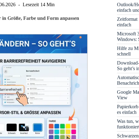
Outlook/Ho
06.2026
Lesezeit
14 Min
einfach und
r in Größe, Farbe und Form anpassen
Zeitformat
einfach
Microsoft 
Windows: S
Hilfe zu M
schnell
Download-B
So geht’s 
Automatis
Benachrich
Google Map
View
Papierkorb
es einfach
Was tun, w
funktionie
Schwarzen