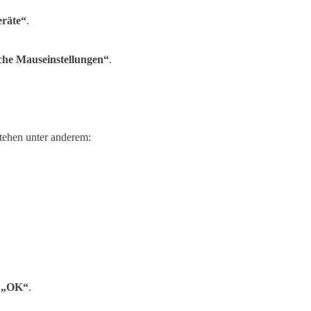
eräte“
.
che Mauseinstellungen“
.
stehen unter anderem:
d
„OK“
.