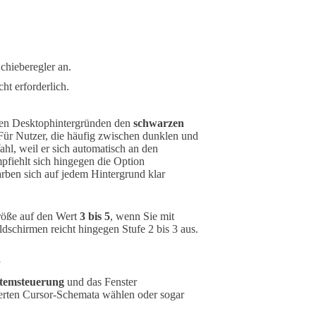
chieberegler an.
cht erforderlich.
len Desktophintergründen den
schwarzen
. Für Nutzer, die häufig zwischen dunklen und
hl, weil er sich automatisch an den
pfiehlt sich hingegen die Option
rben sich auf jedem Hintergrund klar
röße auf den Wert
3 bis 5
, wenn Sie mit
schirmen reicht hingegen Stufe 2 bis 3 aus.
n
stemsteuerung
und das Fenster
ierten Cursor-Schemata wählen oder sogar