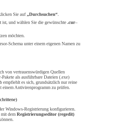
klicken Sie auf
„Durchsuchen“
.
t ist, und wählen Sie die gewünschte
.cur
–
etzen möchten.
ursor-Schema unter einem eigenen Namen zu
ich von vertrauenswürdigen Quellen
-Pakete als ausführbare Dateien (.exe)
 empfiehlt es sich, grundsätzlich nur reine
mit einem Antivirenprogramm zu prüfen.
chrittene)
der Windows-Registrierung konfigurieren.
g mit dem
Registrierungseditor (regedit)
 können.