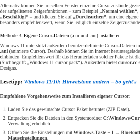
Alternativ können Sie im selben Fenster einzelne Cursorzustände gezie
der aufgelisteten Zeigerfunktionen – zum Beispiel
„Normal wählen“
,
„Beschäftigt“
– und klicken Sie auf
„Durchsuchen“
, um eine eigene
besonders empfehlenswert, wenn Sie lediglich einzelne Zeigerzustände 
Methode 3: Eigene Cursor-Dateien (.cur und .ani) installieren
Windows 11 unterstützt außerdem benutzerdefinierte Cursor-Dateien 
.ani
(animierte Cursor). Deshalb können Sie im Internet heruntergelad
einbinden. Empfehlenswert für das Herunterladen solcher Pakete ist di
(Suchbegriff: „Windows 11 cursor pack“). Außerdem bietet
cursor.cc
e
Designs.
Lesetipp:
Windows 11/10: Hinweistöne ändern – So geht's
Empfohlene Vorgehensweise zum Installieren eigener Cursor:
Laden Sie das gewünschte Cursor-Paket herunter (ZIP-Datei).
Entpacken Sie die Dateien in den Systemordner
C:\Windows\Cur
Verwaltung erheblich.
Öffnen Sie die Einstellungen mit
Windows-Taste + I → Bluetoot
Mauseinstellungen
.