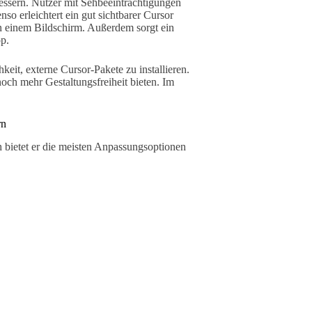
essern. Nutzer mit Sehbeeinträchtigungen
nso erleichtert ein gut sichtbarer Cursor
 einem Bildschirm. Außerdem sorgt ein
op.
eit, externe Cursor-Pakete zu installieren.
 noch mehr Gestaltungsfreiheit bieten. Im
rn
 bietet er die meisten Anpassungsoptionen