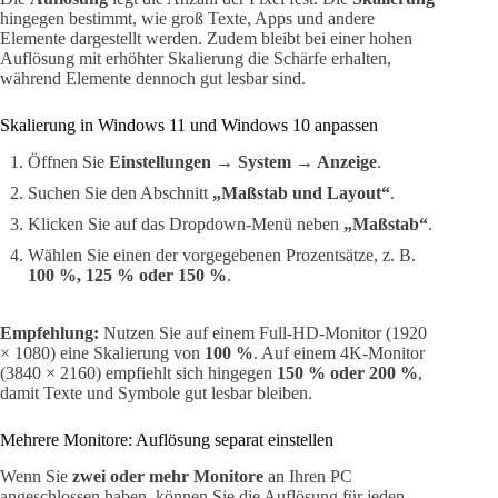
hingegen bestimmt, wie groß Texte, Apps und andere
Elemente dargestellt werden. Zudem bleibt bei einer hohen
Auflösung mit erhöhter Skalierung die Schärfe erhalten,
während Elemente dennoch gut lesbar sind.
Skalierung in Windows 11 und Windows 10 anpassen
Öffnen Sie
Einstellungen → System → Anzeige
.
Suchen Sie den Abschnitt
„Maßstab und Layout“
.
Klicken Sie auf das Dropdown-Menü neben
„Maßstab“
.
Wählen Sie einen der vorgegebenen Prozentsätze, z. B.
100 %, 125 % oder 150 %
.
Empfehlung:
Nutzen Sie auf einem Full-HD-Monitor (1920
× 1080) eine Skalierung von
100 %
. Auf einem 4K-Monitor
(3840 × 2160) empfiehlt sich hingegen
150 % oder 200 %
,
damit Texte und Symbole gut lesbar bleiben.
Mehrere Monitore: Auflösung separat einstellen
Wenn Sie
zwei oder mehr Monitore
an Ihren PC
angeschlossen haben, können Sie die Auflösung für jeden