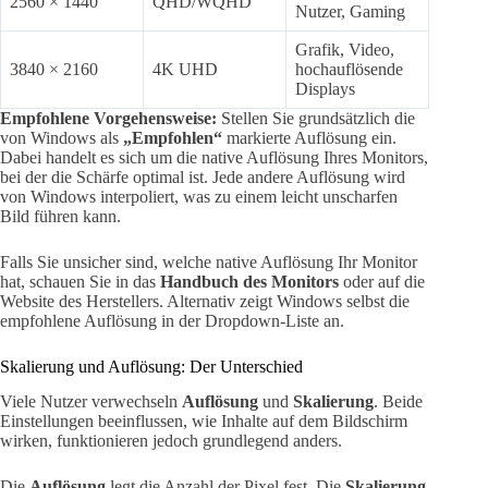
2560 × 1440
QHD/WQHD
Nutzer, Gaming
Grafik, Video,
3840 × 2160
4K UHD
hochauflösende
Displays
Empfohlene Vorgehensweise:
Stellen Sie grundsätzlich die
von Windows als
„Empfohlen“
markierte Auflösung ein.
Dabei handelt es sich um die native Auflösung Ihres Monitors,
bei der die Schärfe optimal ist. Jede andere Auflösung wird
von Windows interpoliert, was zu einem leicht unscharfen
Bild führen kann.
Falls Sie unsicher sind, welche native Auflösung Ihr Monitor
hat, schauen Sie in das
Handbuch des Monitors
oder auf die
Website des Herstellers. Alternativ zeigt Windows selbst die
empfohlene Auflösung in der Dropdown-Liste an.
Skalierung und Auflösung: Der Unterschied
Viele Nutzer verwechseln
Auflösung
und
Skalierung
. Beide
Einstellungen beeinflussen, wie Inhalte auf dem Bildschirm
wirken, funktionieren jedoch grundlegend anders.
Die
Auflösung
legt die Anzahl der Pixel fest. Die
Skalierung