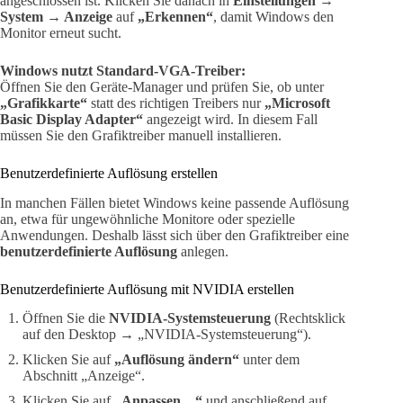
angeschlossen ist. Klicken Sie danach in
Einstellungen →
System → Anzeige
auf
„Erkennen“
, damit Windows den
Monitor erneut sucht.
Windows nutzt Standard-VGA-Treiber:
Öffnen Sie den Geräte-Manager und prüfen Sie, ob unter
„Grafikkarte“
statt des richtigen Treibers nur
„Microsoft
Basic Display Adapter“
angezeigt wird. In diesem Fall
müssen Sie den Grafiktreiber manuell installieren.
Benutzerdefinierte Auflösung erstellen
In manchen Fällen bietet Windows keine passende Auflösung
an, etwa für ungewöhnliche Monitore oder spezielle
Anwendungen. Deshalb lässt sich über den Grafiktreiber eine
benutzerdefinierte Auflösung
anlegen.
Benutzerdefinierte Auflösung mit NVIDIA erstellen
Öffnen Sie die
NVIDIA-Systemsteuerung
(Rechtsklick
auf den Desktop → „NVIDIA-Systemsteuerung“).
Klicken Sie auf
„Auflösung ändern“
unter dem
Abschnitt „Anzeige“.
Klicken Sie auf
„Anpassen…“
und anschließend auf