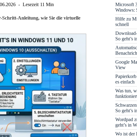
Microsoft 
.06.2026
Lesezeit
11 Min
Windows: S
Schritt-Anleitung, wie Sie die virtuelle
Hilfe zu M
schnell
Download-B
So geht’s 
Automatis
Benachrich
Google Map
View
Papierkorb
es einfach
Was tun, w
funktionie
Schwarzen
So geht’s 
Wordpad zu
geht’s in 
Wo ist der