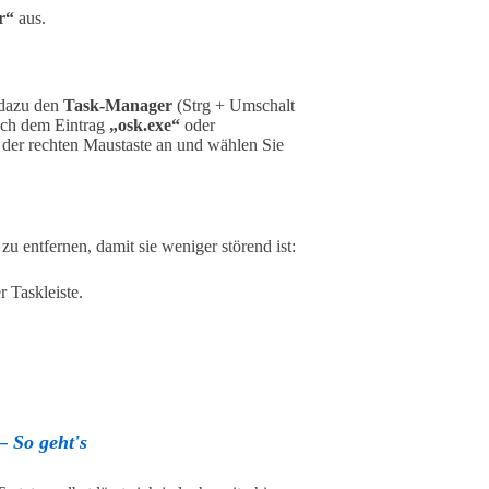
r“
aus.
e dazu den
Task-Manager
(Strg + Umschalt
ach dem Eintrag
„osk.exe“
oder
it der rechten Maustaste an und wählen Sie
u entfernen, damit sie weniger störend ist:
r Taskleiste.
– So geht's