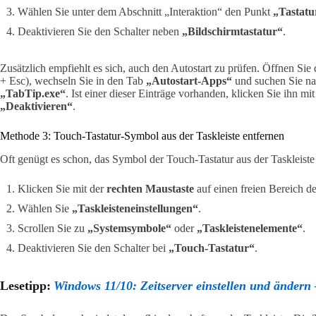
Wählen Sie unter dem Abschnitt „Interaktion“ den Punkt
„Tastatu
Deaktivieren Sie den Schalter neben
„Bildschirmtastatur“
.
Zusätzlich empfiehlt es sich, auch den Autostart zu prüfen. Öffnen Si
+ Esc), wechseln Sie in den Tab
„Autostart-Apps“
und suchen Sie n
„TabTip.exe“
. Ist einer dieser Einträge vorhanden, klicken Sie ihn m
„Deaktivieren“
.
Methode 3: Touch-Tastatur-Symbol aus der Taskleiste entfernen
Oft genügt es schon, das Symbol der Touch-Tastatur aus der Taskleiste z
Klicken Sie mit der
rechten Maustaste
auf einen freien Bereich de
Wählen Sie
„Taskleisteneinstellungen“
.
Scrollen Sie zu
„Systemsymbole“
oder
„Taskleistenelemente“
.
Deaktivieren Sie den Schalter bei
„Touch-Tastatur“
.
Lesetipp:
Windows 11/10: Zeitserver einstellen und ändern 