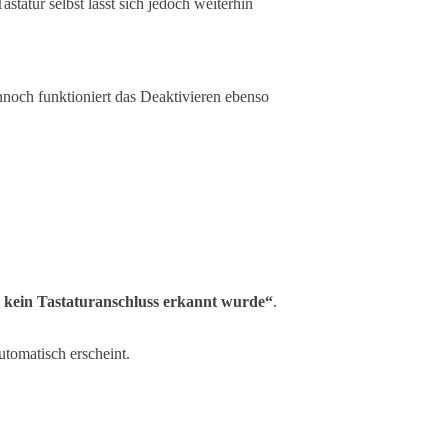
statur selbst lässt sich jedoch weiterhin
nnoch funktioniert das Deaktivieren ebenso
n kein Tastaturanschluss erkannt wurde“
.
tomatisch erscheint.