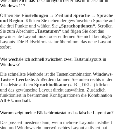
Wie ändere ich das Tastaturlayout der Bildschirmtastatur in
Windows 11?
Öffnen Sie
Einstellungen → Zeit und Sprache → Sprache
und Region
. Klicken Sie neben der gewünschten Sprache auf
die drei Punkte und wählen Sie
„Sprachoptionen“
. Scrollen
Sie zum Abschnitt
„Tastaturen“
und fügen Sie dort das
gewünschte Layout hinzu oder entfernen Sie nicht benötigte
Layouts. Die Bildschirmtastatur übernimmt das neue Layout
sofort.
Wie wechsle ich schnell zwischen zwei Tastaturlayouts in
Windows?
Die schnellste Methode ist die Tastenkombination
Windows-
Taste + Leertaste
. Außerdem können Sie unten rechts in der
Taskleiste auf den
Sprachindikator
(z. B. „DEU“) klicken
und das gewünschte Layout direkt auswählen. Zusätzlich
funktioniert in bestimmten Konfigurationen die Kombination
Alt + Umschalt
.
Warum zeigt meine Bildschirmtastatur das falsche Layout an?
Das passiert meistens dann, wenn mehrere Layouts installiert
sind und Windows ein unerwünschtes Layout aktiviert hat.