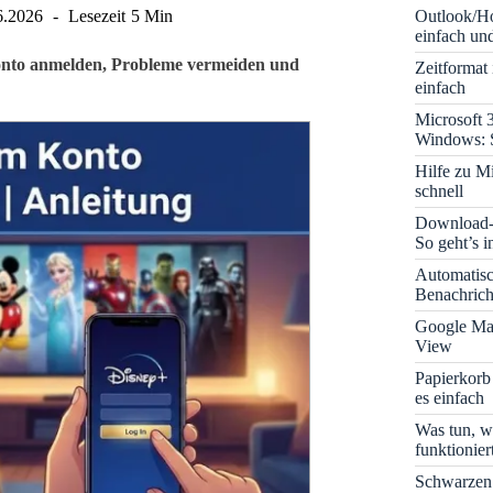
Outlook/Ho
6.2026
Lesezeit
5 Min
einfach und
 Konto anmelden, Probleme vermeiden und
Zeitformat
einfach
Microsoft 
Windows: S
Hilfe zu M
schnell
Download-B
So geht’s 
Automatis
Benachrich
Google Map
View
Papierkorb
es einfach
Was tun, w
funktionie
Schwarzen