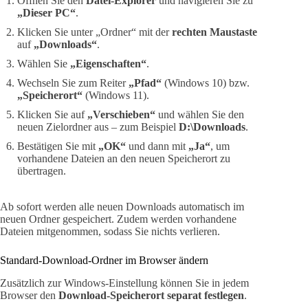
Öffnen Sie den
Datei-Explorer
und navigieren Sie zu
„Dieser PC“
.
Klicken Sie unter „Ordner“ mit der
rechten Maustaste
auf
„Downloads“
.
Wählen Sie
„Eigenschaften“
.
Wechseln Sie zum Reiter
„Pfad“
(Windows 10) bzw.
„Speicherort“
(Windows 11).
Klicken Sie auf
„Verschieben“
und wählen Sie den
neuen Zielordner aus – zum Beispiel
D:\Downloads
.
Bestätigen Sie mit
„OK“
und dann mit
„Ja“
, um
vorhandene Dateien an den neuen Speicherort zu
übertragen.
Ab sofort werden alle neuen Downloads automatisch im
neuen Ordner gespeichert. Zudem werden vorhandene
Dateien mitgenommen, sodass Sie nichts verlieren.
Standard-Download-Ordner im Browser ändern
Zusätzlich zur Windows-Einstellung können Sie in jedem
Browser den
Download-Speicherort separat festlegen
.