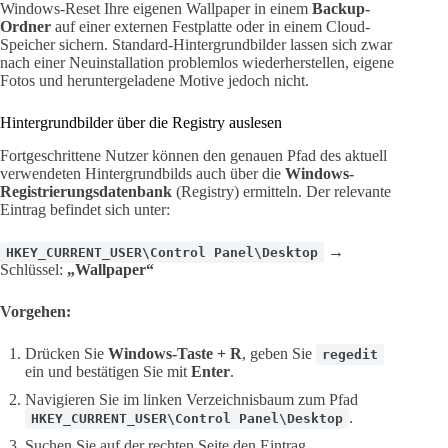
Windows-Reset Ihre eigenen Wallpaper in einem
Backup-
Ordner
auf einer externen Festplatte oder in einem Cloud-
Speicher sichern. Standard-Hintergrundbilder lassen sich zwar
nach einer Neuinstallation problemlos wiederherstellen, eigene
Fotos und heruntergeladene Motive jedoch nicht.
Hintergrundbilder über die Registry auslesen
Fortgeschrittene Nutzer können den genauen Pfad des aktuell
verwendeten Hintergrundbilds auch über die
Windows-
Registrierungsdatenbank
(Registry) ermitteln. Der relevante
Eintrag befindet sich unter:
→
HKEY_CURRENT_USER\Control Panel\Desktop
Schlüssel:
„Wallpaper“
Vorgehen:
Drücken Sie
Windows-Taste + R
, geben Sie
regedit
ein und bestätigen Sie mit
Enter
.
Navigieren Sie im linken Verzeichnisbaum zum Pfad
.
HKEY_CURRENT_USER\Control Panel\Desktop
Suchen Sie auf der rechten Seite den Eintrag