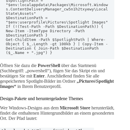
$SpotlightPath = 
"$env:localappdata\Packages\Microsoft.Window
s.ContentDeliveryManager_cw5n1h2txyewy\Local
State\Assets"

$DestinationPath = 
"$env:userprofile\Pictures\Spotlight Images"

If (!(Test-Path -Path $DestinationPath)) { 
New-Item -ItemType Directory -Path 
$DestinationPath }

Get-ChildItem -Path $SpotlightPath | Where-
Object { $_.Length -gt 100kb } | Copy-Item -
Destination { Join-Path $DestinationPath 
($_.Name + ".jpg") }
Öffnen Sie dazu die
PowerShell
über das Startmenü
(Suchbegriff: „powershell“), fügen Sie das Skript ein und
bestätigen Sie mit
Enter
. Anschließend finden Sie alle
gespeicherten Spotlight-Bilder im Ordner
„Pictures\Spotlight
Images“
in Ihrem Benutzerprofil.
Design-Pakete und heruntergeladene Themes
Wer Windows-Designs aus dem
Microsoft Store
herunterlädt,
findet die enthaltenen Hintergrundbilder an einem gesonderten
Ort. Der Pfad lautet: