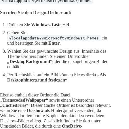
%localappdata%\Microsoft\Windows\Themes
So rufen Sie den Design-Ordner auf:
Drücken Sie
Windows-Taste + R
.
Geben Sie
ein
%localappdata%\Microsoft\Windows\Themes
und bestätigen Sie mit
Enter
.
Wählen Sie das gewünschte Design aus. Innerhalb des
Theme-Ordners finden Sie einen Unterordner
„DesktopBackground“
, der die dazugehörigen Bilder
enthält.
Per Rechtsklick auf ein Bild können Sie es direkt
„Als
Desktophintergrund festlegen“
.
Ebenso enthält dieser Ordner die Datei
„TranscodedWallpaper“
sowie einen Unterordner
„CachedFiles“
. Dieser Cache-Ordner ist besonders relevant,
wenn Sie eine
Diashow
als Hintergrund verwenden, da
Windows dort temporäre Kopien der aktuell verwendeten
Diashow-Bilder ablegt. Zusätzlich finden Sie dort unter
Umständen Bilder, die durch eine
OneDrive-