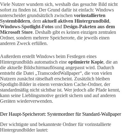
Viele Nutzer wundern sich, weshalb das gesuchte Bild nicht
sofort zu finden ist. Der Grund dafür ist einfach: Windows
unterscheidet grundsätzlich zwischen
vorinstallierten
Systembildern
, dem
aktuell aktiven Hintergrundbild
,
Windows-Spotlight-Fotos
und
Design-Paketen aus dem
Microsoft Store
. Deshalb gibt es keinen einzigen zentralen
Ordner, sondern mehrere Speicherorte, die jeweils einen
anderen Zweck erfüllen.
Außerdem erstellt Windows beim Festlegen eines
Hintergrundbilds automatisch eine
optimierte Kopie
, die an
die aktuelle Bildschirmauflösung angepasst wird. Dadurch
entsteht die Datei „TranscodedWallpaper“, die von vielen
Nutzern zunächst rätselhaft erscheint. Zusätzlich bleiben
Spotlight-Bilder in einem versteckten Cache-Ordner, der
standardmäßig nicht sichtbar ist. Wer jedoch alle Pfade kennt,
kann seine Lieblingsmotive gezielt sichern und auf anderen
Geräten wiederverwenden.
Der Haupt-Speicherort: Systemordner für Standard-Wallpaper
Der wichtigste und bekannteste Ordner für vorinstallierte
Hintergrundbilder lautet: