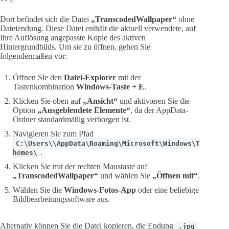
Dort befindet sich die Datei
„TranscodedWallpaper“
ohne
Dateiendung. Diese Datei enthält die aktuell verwendete, auf
Ihre Auflösung angepasste Kopie des aktiven
Hintergrundbilds. Um sie zu öffnen, gehen Sie
folgendermaßen vor:
Öffnen Sie den
Datei-Explorer
mit der
Tastenkombination
Windows-Taste + E
.
Klicken Sie oben auf
„Ansicht“
und aktivieren Sie die
Option
„Ausgeblendete Elemente“
, da der AppData-
Ordner standardmäßig verborgen ist.
Navigieren Sie zum Pfad
C:\Users\\AppData\Roaming\Microsoft\Windows\T
.
hemes\
Klicken Sie mit der rechten Maustaste auf
„TranscodedWallpaper“
und wählen Sie
„Öffnen mit“
.
Wählen Sie die
Windows-Fotos-App
oder eine beliebige
Bildbearbeitungssoftware aus.
Alternativ können Sie die Datei kopieren, die Endung
.jpg