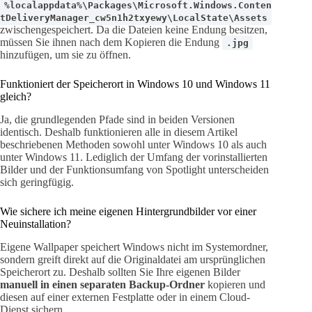
%localappdata%\Packages\Microsoft.Windows.Conten
tDeliveryManager_cw5n1h2txyewy\LocalState\Assets
zwischengespeichert. Da die Dateien keine Endung besitzen,
müssen Sie ihnen nach dem Kopieren die Endung
.jpg
hinzufügen, um sie zu öffnen.
Funktioniert der Speicherort in Windows 10 und Windows 11
gleich?
Ja, die grundlegenden Pfade sind in beiden Versionen
identisch. Deshalb funktionieren alle in diesem Artikel
beschriebenen Methoden sowohl unter Windows 10 als auch
unter Windows 11. Lediglich der Umfang der vorinstallierten
Bilder und der Funktionsumfang von Spotlight unterscheiden
sich geringfügig.
Wie sichere ich meine eigenen Hintergrundbilder vor einer
Neuinstallation?
Eigene Wallpaper speichert Windows nicht im Systemordner,
sondern greift direkt auf die Originaldatei am ursprünglichen
Speicherort zu. Deshalb sollten Sie Ihre eigenen Bilder
manuell in einen separaten Backup-Ordner
kopieren und
diesen auf einer externen Festplatte oder in einem Cloud-
Dienst sichern.