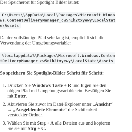
Der Speicherort für Spotlight-Bilder lautet:
C:\Users\\AppData\Local\Packages\Microsoft.Windo
ws.ContentDeliveryManager_cw5n1h2txyewy\LocalStat
e\Assets
Da der vollständige Pfad sehr lang ist, empfiehlt sich die
Verwendung der Umgebungsvariable:
%localappdata%\Packages\Microsoft.Windows.Conten
tDeliveryManager_cw5n1h2txyewy\LocalState\Assets
So speichern Sie Spotlight-Bilder Schritt für Schritt:
Drücken Sie
Windows-Taste + R
und fügen Sie den
obigen Pfad mit Umgebungsvariable ein. Bestätigen Sie
mit
Enter
.
Aktivieren Sie zuvor im Datei-Explorer unter
„Ansicht“
→ „Ausgeblendete Elemente“
die Sichtbarkeit
versteckter Ordner.
Wählen Sie mit
Strg + A
alle Dateien aus und kopieren
Sie sie mit
Strg + C
.