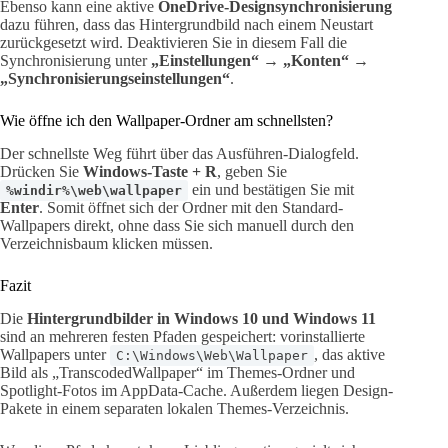
Ebenso kann eine aktive
OneDrive-Designsynchronisierung
dazu führen, dass das Hintergrundbild nach einem Neustart
zurückgesetzt wird. Deaktivieren Sie in diesem Fall die
Synchronisierung unter
„Einstellungen“ → „Konten“ →
„Synchronisierungseinstellungen“
.
Wie öffne ich den Wallpaper-Ordner am schnellsten?
Der schnellste Weg führt über das Ausführen-Dialogfeld.
Drücken Sie
Windows-Taste + R
, geben Sie
ein und bestätigen Sie mit
%windir%\web\wallpaper
Enter
. Somit öffnet sich der Ordner mit den Standard-
Wallpapers direkt, ohne dass Sie sich manuell durch den
Verzeichnisbaum klicken müssen.
Fazit
Die
Hintergrundbilder in Windows 10 und Windows 11
sind an mehreren festen Pfaden gespeichert: vorinstallierte
Wallpapers unter
, das aktive
C:\Windows\Web\Wallpaper
Bild als „TranscodedWallpaper“ im Themes-Ordner und
Spotlight-Fotos im AppData-Cache. Außerdem liegen Design-
Pakete in einem separaten lokalen Themes-Verzeichnis.