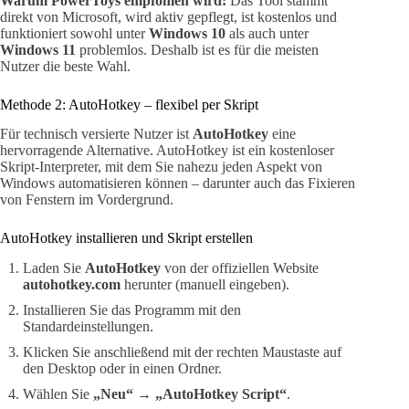
Warum PowerToys empfohlen wird:
Das Tool stammt
direkt von Microsoft, wird aktiv gepflegt, ist kostenlos und
funktioniert sowohl unter
Windows 10
als auch unter
Windows 11
problemlos. Deshalb ist es für die meisten
Nutzer die beste Wahl.
Methode 2: AutoHotkey – flexibel per Skript
Für technisch versierte Nutzer ist
AutoHotkey
eine
hervorragende Alternative. AutoHotkey ist ein kostenloser
Skript-Interpreter, mit dem Sie nahezu jeden Aspekt von
Windows automatisieren können – darunter auch das Fixieren
von Fenstern im Vordergrund.
AutoHotkey installieren und Skript erstellen
Laden Sie
AutoHotkey
von der offiziellen Website
autohotkey.com
herunter (manuell eingeben).
Installieren Sie das Programm mit den
Standardeinstellungen.
Klicken Sie anschließend mit der rechten Maustaste auf
den Desktop oder in einen Ordner.
Wählen Sie
„Neu“
→
„AutoHotkey Script“
.