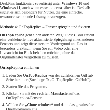
DeskPins funktioniert zuverlässig unter
Windows 10
und
Windows 11
, auch wenn es schon etwas älter ist. Deshalb
eignet es sich besonders für Nutzer, die eine einfache,
ressourcenschonende Lösung bevorzugen.
Methode 4: OnTopReplica – Fenster spiegeln und fixieren
OnTopReplica
geht einen anderen Weg: Dieses Tool erstellt
eine verkleinerte, live aktualisierte
Spiegelung
eines anderen
Fensters und zeigt diese stets im Vordergrund an. Das ist
besonders praktisch, wenn Sie ein Video oder eine
Liveansicht im Blick behalten möchten, ohne das
Originalfenster vergrößern zu müssen.
OnTopReplica einrichten
Laden Sie
OnTopReplica
von der zugehörigen GitHub-
Seite herunter (Suchbegriff: „OnTopReplica GitHub“).
Starten Sie das Programm.
Klicken Sie mit der
rechten Maustaste
auf das
OnTopReplica-Fenster.
Wählen Sie
„Clone window“
und dann das gewünschte
Quellprogramm aus.