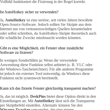
Vollbild funktioniert die Fixierung in der Regel korrekt.
Ist AutoHotkey sicher zu verwenden?
Ja,
AutoHotkey
ist eine seriöse, seit vielen Jahren bewährte
Open-Source-Software. Jedoch sollten Sie Skripte aus dem
Internet nur von vertrauenswürdigen Quellen herunterladen
oder selbst schreiben, da AutoHotkey-Skripte theoretisch auch
für schädliche Zwecke missbraucht werden könnten.
Gibt es eine Möglichkeit, ein Fenster ohne zusätzliche
Software zu fixieren?
In wenigen Sonderfällen ja: Wenn die verwendete
Anwendung diese Funktion selbst anbietet (z. B. VLC oder
der Windows-Taschenrechner). Für alle anderen Programme
ist jedoch ein externes Tool notwendig, da Windows diese
Funktion nicht systemweit bereitstellt.
Kann ich das fixierte Fenster gleichzeitig transparent machen?
Ja, das ist möglich.
DeskPins
bietet diese Option direkt in den
Einstellungen an. Mit
AutoHotkey
lässt sich die Transparenz
per Skriptbefehl einstellen. Alternativ können Sie den
Winaero Tweaker
verwenden, der eine eigene