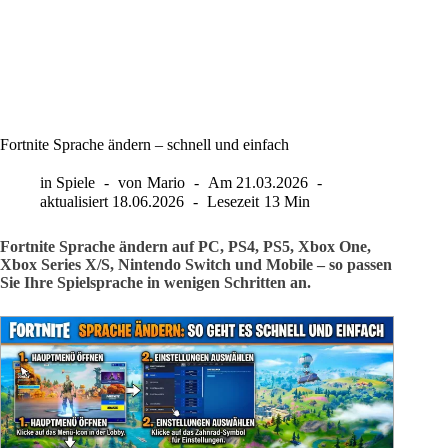
Fortnite Sprache ändern – schnell und einfach
in
Spiele
von
Mario
Am
21.03.2026
aktualisiert
18.06.2026
Lesezeit
13 Min
Fortnite Sprache ändern auf PC, PS4, PS5, Xbox One,
Xbox Series X/S, Nintendo Switch und Mobile – so passen
Sie Ihre Spielsprache in wenigen Schritten an.