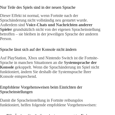
Nur Teile des Spiels sind in der neuen Sprache
Dieser Effekt ist normal, wenn Fortnite nach der
Sprachänderung nicht vollständig neu gestartet wurde.
Außerdem sind
Voice-Chats und Nachrichten anderer
Spieler
grundsätzlich nicht von der eigenen Spracheinstellung
betroffen – sie bleiben in der jeweiligen Sprache der anderen
Person.
Sprache lässt sich auf der Konsole nicht ändern
Auf PlayStation, Xbox und Nintendo Switch ist die Fortnite-
Sprache in manchen Situationen an die
Systemsprache der
Konsole
gekoppelt. Wenn die Sprachänderung im Spiel nicht
funktioniert, ändern Sie deshalb die Systemsprache Ihrer
Konsole entsprechend.
Empfohlene Vorgehensweisen beim Einrichten der
Spracheinstellungen
Damit die Spracheinstellung in Fortnite reibungslos
funktioniert, helfen folgende empfohlene Vorgehensweisen: