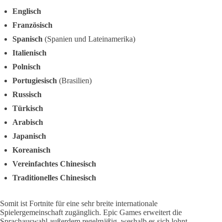
Englisch
Französisch
Spanisch
(Spanien und Lateinamerika)
Italienisch
Polnisch
Portugiesisch
(Brasilien)
Russisch
Türkisch
Arabisch
Japanisch
Koreanisch
Vereinfachtes Chinesisch
Traditionelles Chinesisch
Somit ist Fortnite für eine sehr breite internationale
Spielergemeinschaft zugänglich. Epic Games erweitert die
Sprachauswahl außerdem regelmäßig, weshalb es sich lohnt,