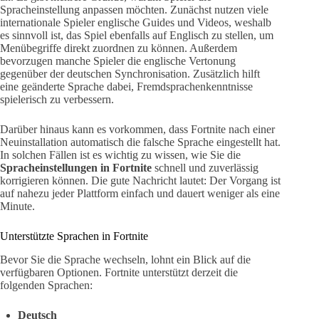
Spracheinstellung anpassen möchten. Zunächst nutzen viele
internationale Spieler englische Guides und Videos, weshalb
es sinnvoll ist, das Spiel ebenfalls auf Englisch zu stellen, um
Menübegriffe direkt zuordnen zu können. Außerdem
bevorzugen manche Spieler die englische Vertonung
gegenüber der deutschen Synchronisation. Zusätzlich hilft
eine geänderte Sprache dabei, Fremdsprachenkenntnisse
spielerisch zu verbessern.
Darüber hinaus kann es vorkommen, dass Fortnite nach einer
Neuinstallation automatisch die falsche Sprache eingestellt hat.
In solchen Fällen ist es wichtig zu wissen, wie Sie die
Spracheinstellungen in Fortnite
schnell und zuverlässig
korrigieren können. Die gute Nachricht lautet: Der Vorgang ist
auf nahezu jeder Plattform einfach und dauert weniger als eine
Minute.
Unterstützte Sprachen in Fortnite
Bevor Sie die Sprache wechseln, lohnt ein Blick auf die
verfügbaren Optionen. Fortnite unterstützt derzeit die
folgenden Sprachen:
Deutsch