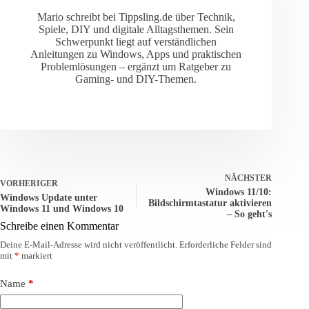
Mario schreibt bei Tippsling.de über Technik,
Spiele, DIY und digitale Alltagsthemen. Sein
Schwerpunkt liegt auf verständlichen
Anleitungen zu Windows, Apps und praktischen
Problemlösungen – ergänzt um Ratgeber zu
Gaming- und DIY-Themen.
NÄCHSTER
VORHERIGER
Windows 11/10:
Windows Update unter
Bildschirmtastatur aktivieren
Windows 11 und Windows 10
– So geht's
Schreibe einen Kommentar
Deine E-Mail-Adresse wird nicht veröffentlicht.
Erforderliche Felder sind
mit
*
markiert
Name
*