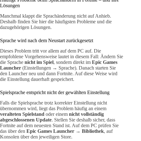
Lösungen
Manchmal klappt die Sprachänderung nicht auf Anhieb.
Deshalb finden Sie hier die häufigsten Probleme und die
dazugehörigen Lösungen.
Sprache wird nach dem Neustart zurückgesetzt
Dieses Problem tritt vor allem auf dem PC auf. Die
empfohlene Vorgehensweise lautet in diesem Fall: Ändern Sie
die Sprache
nicht im Spiel
, sondern direkt im
Epic Games
Launcher
(Einstellungen → Sprache). Danach starten Sie
den Launcher neu und dann Fortnite. Auf diese Weise wird
die Einstellung dauerhaft gespeichert.
Spielsprache entspricht nicht der gewählten Einstellung
Falls die Spielsprache trotz korrekter Einstellung nicht
übernommen wird, liegt das Problem häufig an einem
veralteten Spielstand
oder einem
nicht vollständig
abgeschlossenen Update
. Stellen Sie deshalb sicher, dass
Fortnite auf dem neuesten Stand ist. Auf dem PC prüfen Sie
das über den
Epic Games Launcher → Bibliothek
, auf
Konsolen über den jeweiligen Store.