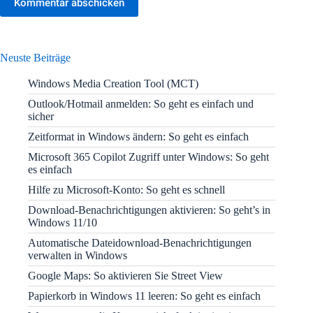
Kommentar abschicken
Neuste Beiträge
Windows Media Creation Tool (MCT)
Outlook/Hotmail anmelden: So geht es einfach und
sicher
Zeitformat in Windows ändern: So geht es einfach
Microsoft 365 Copilot Zugriff unter Windows: So geht
es einfach
Hilfe zu Microsoft-Konto: So geht es schnell
Download-Benachrichtigungen aktivieren: So geht’s in
Windows 11/10
Automatische Dateidownload-Benachrichtigungen
verwalten in Windows
Google Maps: So aktivieren Sie Street View
Papierkorb in Windows 11 leeren: So geht es einfach