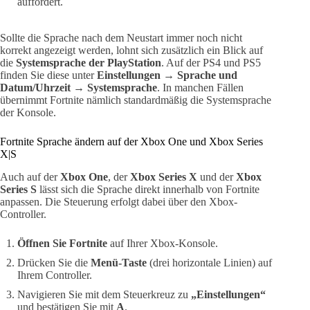
auffordert.
Sollte die Sprache nach dem Neustart immer noch nicht
korrekt angezeigt werden, lohnt sich zusätzlich ein Blick auf
die
Systemsprache der PlayStation
. Auf der PS4 und PS5
finden Sie diese unter
Einstellungen → Sprache und
Datum/Uhrzeit → Systemsprache
. In manchen Fällen
übernimmt Fortnite nämlich standardmäßig die Systemsprache
der Konsole.
Fortnite Sprache ändern auf der Xbox One und Xbox Series
X|S
Auch auf der
Xbox One
, der
Xbox Series X
und der
Xbox
Series S
lässt sich die Sprache direkt innerhalb von Fortnite
anpassen. Die Steuerung erfolgt dabei über den Xbox-
Controller.
Öffnen Sie Fortnite
auf Ihrer Xbox-Konsole.
Drücken Sie die
Menü-Taste
(drei horizontale Linien) auf
Ihrem Controller.
Navigieren Sie mit dem Steuerkreuz zu
„Einstellungen“
und bestätigen Sie mit
A
.