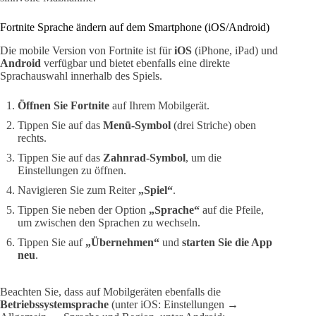
Fortnite Sprache ändern auf dem Smartphone (iOS/Android)
Die mobile Version von Fortnite ist für
iOS
(iPhone, iPad) und
Android
verfügbar und bietet ebenfalls eine direkte
Sprachauswahl innerhalb des Spiels.
Öffnen Sie Fortnite
auf Ihrem Mobilgerät.
Tippen Sie auf das
Menü-Symbol
(drei Striche) oben
rechts.
Tippen Sie auf das
Zahnrad-Symbol
, um die
Einstellungen zu öffnen.
Navigieren Sie zum Reiter
„Spiel“
.
Tippen Sie neben der Option
„Sprache“
auf die Pfeile,
um zwischen den Sprachen zu wechseln.
Tippen Sie auf
„Übernehmen“
und
starten Sie die App
neu
.
Beachten Sie, dass auf Mobilgeräten ebenfalls die
Betriebssystemsprache
(unter iOS: Einstellungen →