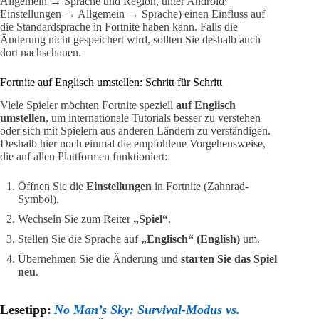
Allgemein → Sprache und Region, unter Android:
Einstellungen → Allgemein → Sprache) einen Einfluss auf
die Standardsprache in Fortnite haben kann. Falls die
Änderung nicht gespeichert wird, sollten Sie deshalb auch
dort nachschauen.
Fortnite auf Englisch umstellen: Schritt für Schritt
Viele Spieler möchten Fortnite speziell
auf Englisch
umstellen
, um internationale Tutorials besser zu verstehen
oder sich mit Spielern aus anderen Ländern zu verständigen.
Deshalb hier noch einmal die empfohlene Vorgehensweise,
die auf allen Plattformen funktioniert:
Öffnen Sie die
Einstellungen
in Fortnite (Zahnrad-
Symbol).
Wechseln Sie zum Reiter
„Spiel“
.
Stellen Sie die Sprache auf
„Englisch“ (English)
um.
Übernehmen Sie die Änderung und
starten Sie das Spiel
neu
.
Lesetipp:
No Man’s Sky: Survival-Modus vs.