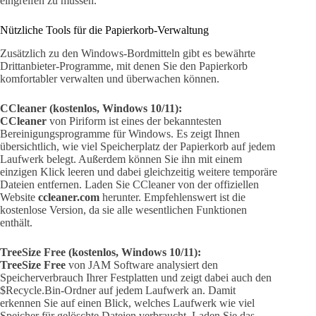
eingreifen zu müssen.
Nützliche Tools für die Papierkorb-Verwaltung
Zusätzlich zu den Windows-Bordmitteln gibt es bewährte
Drittanbieter-Programme, mit denen Sie den Papierkorb
komfortabler verwalten und überwachen können.
CCleaner (kostenlos, Windows 10/11):
CCleaner
von Piriform ist eines der bekanntesten
Bereinigungsprogramme für Windows. Es zeigt Ihnen
übersichtlich, wie viel Speicherplatz der Papierkorb auf jedem
Laufwerk belegt. Außerdem können Sie ihn mit einem
einzigen Klick leeren und dabei gleichzeitig weitere temporäre
Dateien entfernen. Laden Sie CCleaner von der offiziellen
Website
ccleaner.com
herunter. Empfehlenswert ist die
kostenlose Version, da sie alle wesentlichen Funktionen
enthält.
TreeSize Free (kostenlos, Windows 10/11):
TreeSize Free
von JAM Software analysiert den
Speicherverbrauch Ihrer Festplatten und zeigt dabei auch den
$Recycle.Bin-Ordner auf jedem Laufwerk an. Damit
erkennen Sie auf einen Blick, welches Laufwerk wie viel
Speicher für gelöschte Dateien verbraucht. Laden Sie das