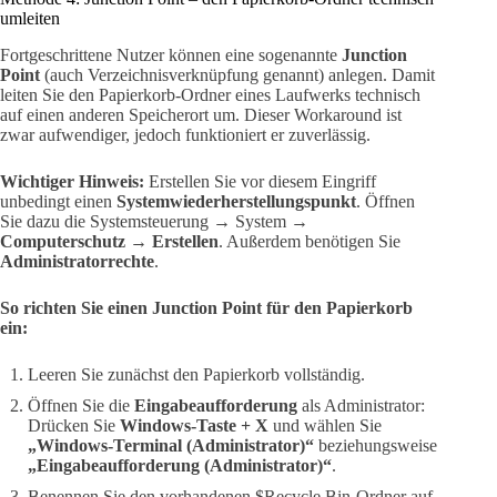
umleiten
Fortgeschrittene Nutzer können eine sogenannte
Junction
Point
(auch Verzeichnisverknüpfung genannt) anlegen. Damit
leiten Sie den Papierkorb-Ordner eines Laufwerks technisch
auf einen anderen Speicherort um. Dieser Workaround ist
zwar aufwendiger, jedoch funktioniert er zuverlässig.
Wichtiger Hinweis:
Erstellen Sie vor diesem Eingriff
unbedingt einen
Systemwiederherstellungspunkt
. Öffnen
Sie dazu die Systemsteuerung → System →
Computerschutz
→
Erstellen
. Außerdem benötigen Sie
Administratorrechte
.
So richten Sie einen Junction Point für den Papierkorb
ein:
Leeren Sie zunächst den Papierkorb vollständig.
Öffnen Sie die
Eingabeaufforderung
als Administrator:
Drücken Sie
Windows-Taste + X
und wählen Sie
„Windows-Terminal (Administrator)“
beziehungsweise
„Eingabeaufforderung (Administrator)“
.
Benennen Sie den vorhandenen $Recycle.Bin-Ordner auf