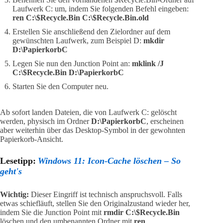
Laufwerk C: um, indem Sie folgenden Befehl eingeben:
ren C:\$Recycle.Bin C:\$Recycle.Bin.old
Erstellen Sie anschließend den Zielordner auf dem
gewünschten Laufwerk, zum Beispiel D:
mkdir
D:\PapierkorbC
Legen Sie nun den Junction Point an:
mklink /J
C:\$Recycle.Bin D:\PapierkorbC
Starten Sie den Computer neu.
Ab sofort landen Dateien, die von Laufwerk C: gelöscht
werden, physisch im Ordner
D:\PapierkorbC
, erscheinen
aber weiterhin über das Desktop-Symbol in der gewohnten
Papierkorb-Ansicht.
Lesetipp:
Windows 11: Icon-Cache löschen – So
geht's
Wichtig:
Dieser Eingriff ist technisch anspruchsvoll. Falls
etwas schiefläuft, stellen Sie den Originalzustand wieder her,
indem Sie die Junction Point mit
rmdir C:\$Recycle.Bin
löschen und den umbenannten Ordner mit
ren