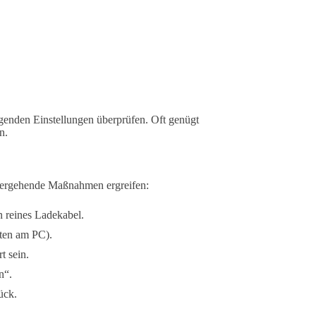
egenden Einstellungen überprüfen. Oft genügt
n.
efergehende Maßnahmen ergreifen:
n reines Ladekabel.
ten am PC).
t sein.
n“.
ück.