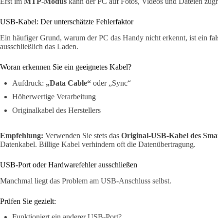
Erst im
MTP-Modus
kann der PC auf Fotos, Videos und Dateien zugr
USB-Kabel: Der unterschätzte Fehlerfaktor
Ein häufiger Grund, warum der PC das Handy nicht erkennt, ist ein fal
ausschließlich das Laden.
Woran erkennen Sie ein geeignetes Kabel?
Aufdruck:
„Data Cable“
oder „Sync“
Höherwertige Verarbeitung
Originalkabel des Herstellers
Empfehlung:
Verwenden Sie stets das
Original-USB-Kabel des Smar
Datenkabel. Billige Kabel verhindern oft die Datenübertragung.
USB-Port oder Hardwarefehler ausschließen
Manchmal liegt das Problem am USB-Anschluss selbst.
Prüfen Sie gezielt:
Funktioniert ein anderer USB-Port?