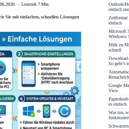
Outlook/Ho
.06.2026
Lesezeit
7 Min
einfach und
e Sie mit einfachen, schnellen Lösungen
Zeitformat
einfach
Microsoft 
Windows: S
Hilfe zu M
schnell
Download-B
So geht’s 
Automatis
Benachrich
Google Map
View
Papierkorb
es einfach
Was tun, w
funktionie
Schwarzen