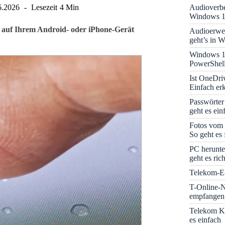
Audioverbe
6.2026
Lesezeit
4 Min
Windows 1
ch auf Ihrem Android- oder iPhone-Gerät
Audioerwei
geht’s in 
Windows 1
PowerShell
Ist OneDri
Einfach erk
Passwörter
geht es ein
Fotos vom 
So geht es 
PC herunte
geht es rich
Telekom-E-
T-Online-N
empfangen:
Telekom K
es einfach