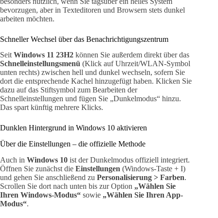
besonders nützlich, wenn Sie tagsüber ein helles System
bevorzugen, aber in Texteditoren und Browsern stets dunkel
arbeiten möchten.
Schneller Wechsel über das Benachrichtigungszentrum
Seit
Windows 11 23H2
können Sie außerdem direkt über das
Schnelleinstellungsmenü
(Klick auf Uhrzeit/WLAN-Symbol
unten rechts) zwischen hell und dunkel wechseln, sofern Sie
dort die entsprechende Kachel hinzugefügt haben. Klicken Sie
dazu auf das Stiftsymbol zum Bearbeiten der
Schnelleinstellungen und fügen Sie „Dunkelmodus“ hinzu.
Das spart künftig mehrere Klicks.
Dunklen Hintergrund in Windows 10 aktivieren
Über die Einstellungen – die offizielle Methode
Auch in
Windows 10
ist der Dunkelmodus offiziell integriert.
Öffnen Sie zunächst die
Einstellungen
(Windows-Taste + I)
und gehen Sie anschließend zu
Personalisierung > Farben
.
Scrollen Sie dort nach unten bis zur Option
„Wählen Sie
Ihren Windows-Modus“
sowie
„Wählen Sie Ihren App-
Modus“
.