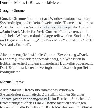
Dunklen Modus in Browsern aktivieren
Google Chrome
Google Chrome
übernimmt auf Windows automatisch das
Systemdesign, sofern kein abweichendes Theme installiert ist.
Zusätzlich können Sie über
die Option
chrome://flags
„Auto Dark Mode for Web Contents“
aktivieren, damit
auch helle Webseiten dunkel dargestellt werden. Suchen Sie
im Flags-Bereich nach „Auto Dark Mode“ und stellen Sie den
Wert auf „Enabled“.
Alternativ empfiehlt sich die Chrome-Erweiterung
„Dark
Reader“
(Entwickler: darkreader.org), die Webseiten in
Echtzeit invertiert und ein angenehmes Dunkellayout erzeugt.
Dark Reader ist kostenlos verfügbar und lässt sich pro Seite
konfigurieren.
Mozilla Firefox
Auch
Mozilla Firefox
übernimmt das Windows-
Systemdesign automatisch. Zusätzlich können Sie unter
im Bereich „Sprache und
about:preferences#general
Erscheinungsbild“ das
Dark Theme
manuell erzwingen.
Ebenso steht die Erweiterung
Dark Reader
auch für Firefox