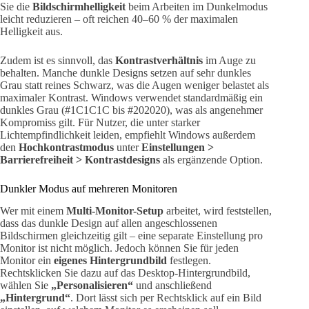
Sie die
Bildschirmhelligkeit
beim Arbeiten im Dunkelmodus
leicht reduzieren – oft reichen 40–60 % der maximalen
Helligkeit aus.
Zudem ist es sinnvoll, das
Kontrastverhältnis
im Auge zu
behalten. Manche dunkle Designs setzen auf sehr dunkles
Grau statt reines Schwarz, was die Augen weniger belastet als
maximaler Kontrast. Windows verwendet standardmäßig ein
dunkles Grau (#1C1C1C bis #202020), was als angenehmer
Kompromiss gilt. Für Nutzer, die unter starker
Lichtempfindlichkeit leiden, empfiehlt Windows außerdem
den
Hochkontrastmodus
unter
Einstellungen >
Barrierefreiheit > Kontrastdesigns
als ergänzende Option.
Dunkler Modus auf mehreren Monitoren
Wer mit einem
Multi-Monitor-Setup
arbeitet, wird feststellen,
dass das dunkle Design auf allen angeschlossenen
Bildschirmen gleichzeitig gilt – eine separate Einstellung pro
Monitor ist nicht möglich. Jedoch können Sie für jeden
Monitor ein
eigenes Hintergrundbild
festlegen.
Rechtsklicken Sie dazu auf das Desktop-Hintergrundbild,
wählen Sie
„Personalisieren“
und anschließend
„Hintergrund“
. Dort lässt sich per Rechtsklick auf ein Bild