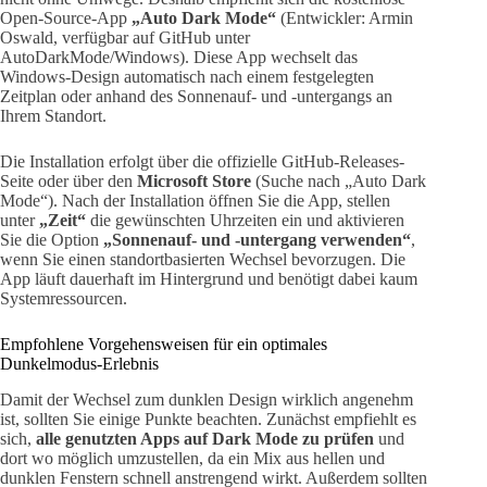
Open-Source-App
„Auto Dark Mode“
(Entwickler: Armin
Oswald, verfügbar auf GitHub unter
AutoDarkMode/Windows). Diese App wechselt das
Windows-Design automatisch nach einem festgelegten
Zeitplan oder anhand des Sonnenauf- und -untergangs an
Ihrem Standort.
Die Installation erfolgt über die offizielle GitHub-Releases-
Seite oder über den
Microsoft Store
(Suche nach „Auto Dark
Mode“). Nach der Installation öffnen Sie die App, stellen
unter
„Zeit“
die gewünschten Uhrzeiten ein und aktivieren
Sie die Option
„Sonnenauf- und -untergang verwenden“
,
wenn Sie einen standortbasierten Wechsel bevorzugen. Die
App läuft dauerhaft im Hintergrund und benötigt dabei kaum
Systemressourcen.
Empfohlene Vorgehensweisen für ein optimales
Dunkelmodus-Erlebnis
Damit der Wechsel zum dunklen Design wirklich angenehm
ist, sollten Sie einige Punkte beachten. Zunächst empfiehlt es
sich,
alle genutzten Apps auf Dark Mode zu prüfen
und
dort wo möglich umzustellen, da ein Mix aus hellen und
dunklen Fenstern schnell anstrengend wirkt. Außerdem sollten