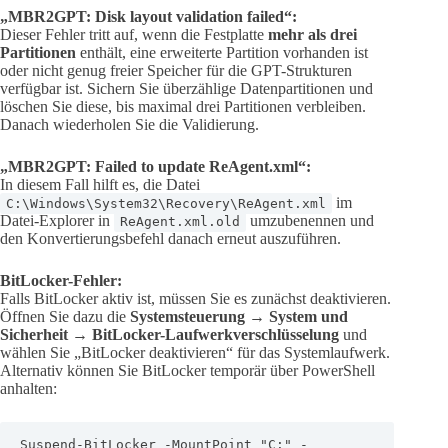
„MBR2GPT: Disk layout validation failed“:
Dieser Fehler tritt auf, wenn die Festplatte
mehr als drei
Partitionen
enthält, eine erweiterte Partition vorhanden ist
oder nicht genug freier Speicher für die GPT-Strukturen
verfügbar ist. Sichern Sie überzählige Datenpartitionen und
löschen Sie diese, bis maximal drei Partitionen verbleiben.
Danach wiederholen Sie die Validierung.
„MBR2GPT: Failed to update ReAgent.xml“:
In diesem Fall hilft es, die Datei
im
C:\Windows\System32\Recovery\ReAgent.xml
Datei-Explorer in
umzubenennen und
ReAgent.xml.old
den Konvertierungsbefehl danach erneut auszuführen.
BitLocker-Fehler:
Falls BitLocker aktiv ist, müssen Sie es zunächst deaktivieren.
Öffnen Sie dazu die
Systemsteuerung → System und
Sicherheit → BitLocker-Laufwerkverschlüsselung
und
wählen Sie „BitLocker deaktivieren“ für das Systemlaufwerk.
Alternativ können Sie BitLocker temporär über PowerShell
anhalten:
Suspend-BitLocker -MountPoint "C:" -