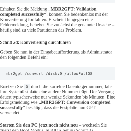
Erhalten Sie die Meldung
„MBR2GPT: Validation
completed successfully“
, können Sie bedenkenlos mit der
Konvertierung fortfahren. Erscheint hingegen eine
Fehlermeldung, beheben Sie zunächst die genannte Ursache –
häufig sind zu viele Partitionen das Problem.
Schritt 2d: Konvertierung durchführen
Geben Sie nun in der Eingabeaufforderung als Administrator
den folgenden Befehl ein:
mbr2gpt /convert /disk:0 /allowFullOS
Ersetzen Sie
durch die korrekte Datenträgernummer, falls
0
Ihre Systemfestplatte eine andere Nummer trägt. Der Vorgang
dauert typischerweise nur wenige Sekunden bis Minuten. Eine
Erfolgsmeldung wie
„MBR2GPT: Conversion completed
successfully“
bestätigt, dass die Festplatte nun GPT
verwendet.
Starten Sie den PC jetzt noch nicht neu
– wechseln Sie
zuerst den Boot-Modus im BIOS-Setup (Schritt 3).