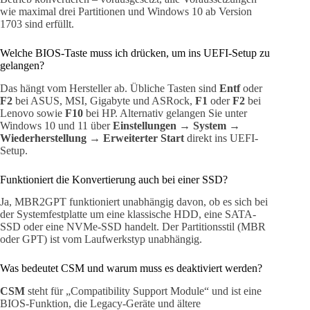
wie maximal drei Partitionen und Windows 10 ab Version
1703 sind erfüllt.
Welche BIOS-Taste muss ich drücken, um ins UEFI-Setup zu
gelangen?
Das hängt vom Hersteller ab. Übliche Tasten sind
Entf
oder
F2
bei ASUS, MSI, Gigabyte und ASRock,
F1
oder
F2
bei
Lenovo sowie
F10
bei HP. Alternativ gelangen Sie unter
Windows 10 und 11 über
Einstellungen → System →
Wiederherstellung → Erweiterter Start
direkt ins UEFI-
Setup.
Funktioniert die Konvertierung auch bei einer SSD?
Ja, MBR2GPT funktioniert unabhängig davon, ob es sich bei
der Systemfestplatte um eine klassische HDD, eine SATA-
SSD oder eine NVMe-SSD handelt. Der Partitionsstil (MBR
oder GPT) ist vom Laufwerkstyp unabhängig.
Was bedeutet CSM und warum muss es deaktiviert werden?
CSM
steht für „Compatibility Support Module“ und ist eine
BIOS-Funktion, die Legacy-Geräte und ältere