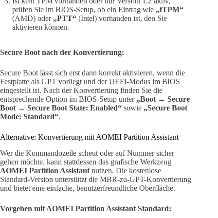
Ist kein TPM vorhanden oder nur Version 1.2 aktiv,
prüfen Sie im BIOS-Setup, ob ein Eintrag wie
„fTPM“
(AMD) oder
„PTT“
(Intel) vorhanden ist, den Sie
aktivieren können.
Secure Boot nach der Konvertierung:
Secure Boot lässt sich erst dann korrekt aktivieren, wenn die
Festplatte als GPT vorliegt und der UEFI-Modus im BIOS
eingestellt ist. Nach der Konvertierung finden Sie die
entsprechende Option im BIOS-Setup unter
„Boot → Secure
Boot → Secure Boot State: Enabled“
sowie
„Secure Boot
Mode: Standard“
.
Alternative: Konvertierung mit AOMEI Partition Assistant
Wer die Kommandozeile scheut oder auf Nummer sicher
gehen möchte, kann stattdessen das grafische Werkzeug
AOMEI Partition Assistant
nutzen. Die kostenlose
Standard-Version unterstützt die MBR-zu-GPT-Konvertierung
und bietet eine einfache, benutzerfreundliche Oberfläche.
Vorgehen mit AOMEI Partition Assistant Standard: