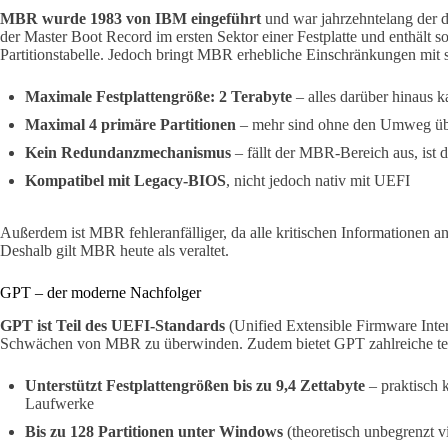
MBR wurde 1983 von IBM eingeführt
und war jahrzehntelang der d
der Master Boot Record im ersten Sektor einer Festplatte und enthält 
Partitionstabelle. Jedoch bringt MBR erhebliche Einschränkungen mit s
Maximale Festplattengröße: 2 Terabyte
– alles darüber hinaus
Maximal 4 primäre Partitionen
– mehr sind ohne den Umweg über
Kein Redundanzmechanismus
– fällt der MBR-Bereich aus, ist 
Kompatibel mit Legacy-BIOS
, nicht jedoch nativ mit UEFI
Außerdem ist MBR fehleranfälliger, da alle kritischen Informationen an 
Deshalb gilt MBR heute als veraltet.
GPT – der moderne Nachfolger
GPT ist Teil des UEFI-Standards
(Unified Extensible Firmware Inte
Schwächen von MBR zu überwinden. Zudem bietet GPT zahlreiche tec
Unterstützt Festplattengrößen bis zu 9,4 Zettabyte
– praktisch 
Laufwerke
Bis zu 128 Partitionen unter Windows
(theoretisch unbegrenzt vi