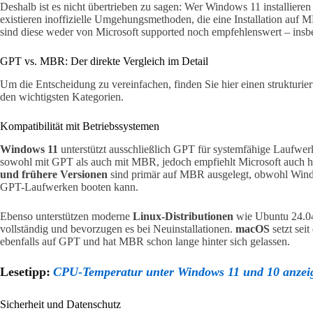
Deshalb ist es nicht übertrieben zu sagen: Wer Windows 11 installier
existieren inoffizielle Umgehungsmethoden, die eine Installation auf
sind diese weder von Microsoft supported noch empfehlenswert – ins
GPT vs. MBR: Der direkte Vergleich im Detail
Um die Entscheidung zu vereinfachen, finden Sie hier einen strukturiert
den wichtigsten Kategorien.
Kompatibilität mit Betriebssystemen
Windows 11
unterstützt ausschließlich GPT für systemfähige Laufwe
sowohl mit GPT als auch mit MBR, jedoch empfiehlt Microsoft auch hi
und frühere Versionen
sind primär auf MBR ausgelegt, obwohl Windo
GPT-Laufwerken booten kann.
Ebenso unterstützen moderne
Linux-Distributionen
wie Ubuntu 24.0
vollständig und bevorzugen es bei Neuinstallationen.
macOS
setzt sei
ebenfalls auf GPT und hat MBR schon lange hinter sich gelassen.
Lesetipp:
CPU-Temperatur unter Windows 11 und 10 anzei
Sicherheit und Datenschutz