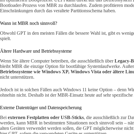
Bootloader-Prozess von MBR zu durchlaufen. Zudem profitieren mode
Einschränkungen durch das veraltete Partitionsschema haben.
Wann ist MBR noch sinnvoll?
Obwohl GPT in den meisten Fällen die bessere Wahl ist, gibt es weni
spielt.
Ältere Hardware und Betriebssysteme
Wenn Sie ältere Computer betreiben, die ausschließlich über
Legacy-
bleibt MBR die einzige Option für bootfähige Systemlaufwerke. Auße
Betriebssysteme wie Windows XP, Windows Vista oder ältere Lin
nicht unterstützen.
Jedoch ist in solchen Fällen auch Windows 11 keine Option – denn Win
ohnehin nicht. Deshalb ist der MBR-Einsatz heute auf sehr spezifische 
Externe Datenträger und Datenspeicherung
Bei
externen Festplatten oder USB-Sticks
, die ausschließlich zur D
werden, kann MBR in bestimmten Situationen noch sinnvoll sein – näm
alten Geräten verwendet werden sollen, die GPT möglicherweise nich
hier GPT, sofern die verwendeten Geräte es unterstützen.