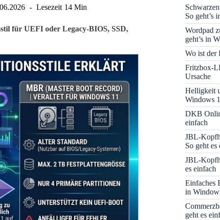
Schwarzen
.06.2026
Lesezeit
14 Min
So geht’s 
stil für UEFI oder Legacy-BIOS, SSD,
Wordpad zu
geht’s in 
Wo ist der
Fritzbox-L
Ursache
Helligkeit
Windows 1
DKB Onlin
einfach
JBL-Kopfhö
So geht es 
JBL-Kopfhö
es einfach
Einfaches 
in Window
Commerzba
geht es ein