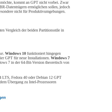
en möchte, kommt an GPT nicht vorbei. Zwar
 MBR-Datenträgern ermöglichen sollen, jedoch
besondere nicht für Produktivumgebungen.
en Vergleich der beiden Partitionsstile in
rke.
Windows 10
funktioniert hingegen
er GPT für neue Installationen.
Windows 7
ws 7 in der 64-Bit-Version theoretisch von
4 LTS, Fedora 40 oder Debian 12 GPT
t dem Übergang zu Intel-Prozessoren
gen