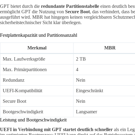
GPT bietet durch die
redundante Partitionstabelle
einen deutlich be
ermöglicht GPT die Nutzung von
Secure Boot
, das verhindert, dass 
ausgeführt wird. MBR hat hingegen keinen vergleichbaren Schutzmec
sicherheitstechnischer Sicht klar überlegen.
Festplattenkapazität und Partitionsanzahl
Merkmal
MBR
Max. Laufwerksgröße
2 TB
Max. Primärpartitionen
4
Redundanz
Nein
UEFI-Kompatibilität
Eingeschränkt
Secure Boot
Nein
Bootgeschwindigkeit
Langsamer
Leistung und Bootgeschwindigkeit
UEFI in Verbindung mit GPT startet deutlich schneller
als ein Le
im optimierten Bootprozess: UEFI kann direkt auf das Betriebssystem 