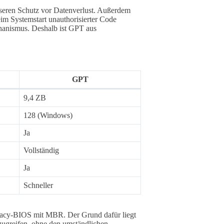
sseren Schutz vor Datenverlust. Außerdem
beim Systemstart unauthorisierter Code
hanismus. Deshalb ist GPT aus
GPT
9,4 ZB
128 (Windows)
Ja
Vollständig
Ja
Schneller
gacy-BIOS mit MBR. Der Grund dafür liegt
zugreifen, ohne den umständlichen