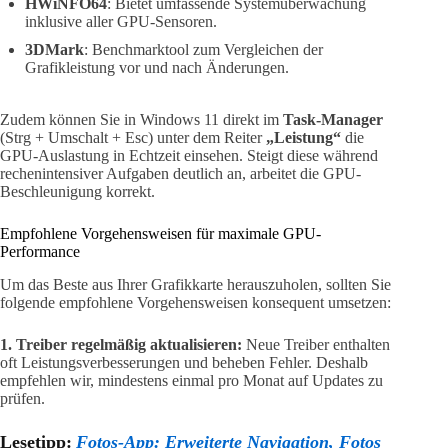
HWiNFO64
: Bietet umfassende Systemüberwachung
inklusive aller GPU-Sensoren.
3DMark
: Benchmarktool zum Vergleichen der
Grafikleistung vor und nach Änderungen.
Zudem können Sie in Windows 11 direkt im
Task-Manager
(Strg + Umschalt + Esc) unter dem Reiter
„Leistung“
die
GPU-Auslastung in Echtzeit einsehen. Steigt diese während
rechenintensiver Aufgaben deutlich an, arbeitet die GPU-
Beschleunigung korrekt.
Empfohlene Vorgehensweisen für maximale GPU-
Performance
Um das Beste aus Ihrer Grafikkarte herauszuholen, sollten Sie
folgende empfohlene Vorgehensweisen konsequent umsetzen:
1. Treiber regelmäßig aktualisieren:
Neue Treiber enthalten
oft Leistungsverbesserungen und beheben Fehler. Deshalb
empfehlen wir, mindestens einmal pro Monat auf Updates zu
prüfen.
Lesetipp:
Fotos-App: Erweiterte Navigation, Fotos