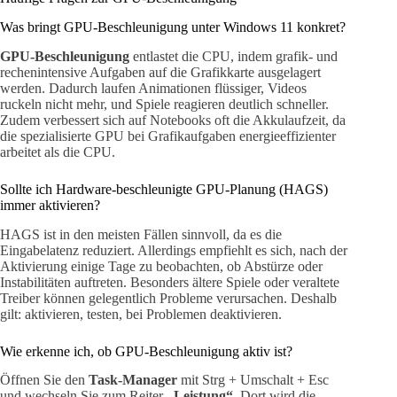
Was bringt GPU-Beschleunigung unter Windows 11 konkret?
GPU-Beschleunigung
entlastet die CPU, indem grafik- und
rechenintensive Aufgaben auf die Grafikkarte ausgelagert
werden. Dadurch laufen Animationen flüssiger, Videos
ruckeln nicht mehr, und Spiele reagieren deutlich schneller.
Zudem verbessert sich auf Notebooks oft die Akkulaufzeit, da
die spezialisierte GPU bei Grafikaufgaben energieeffizienter
arbeitet als die CPU.
Sollte ich Hardware-beschleunigte GPU-Planung (HAGS)
immer aktivieren?
HAGS ist in den meisten Fällen sinnvoll, da es die
Eingabelatenz reduziert. Allerdings empfiehlt es sich, nach der
Aktivierung einige Tage zu beobachten, ob Abstürze oder
Instabilitäten auftreten. Besonders ältere Spiele oder veraltete
Treiber können gelegentlich Probleme verursachen. Deshalb
gilt: aktivieren, testen, bei Problemen deaktivieren.
Wie erkenne ich, ob GPU-Beschleunigung aktiv ist?
Öffnen Sie den
Task-Manager
mit Strg + Umschalt + Esc
und wechseln Sie zum Reiter
„Leistung“
. Dort wird die