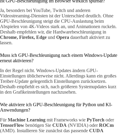
Ist GPU-Beschleunigung im Browser wirklich spürbar?
Ja, besonders bei YouTube, Twitch und anderen
Videostreaming-Diensten ist der Unterschied deutlich. Ohne
GPU-Beschleunigung steigt die CPU-Auslastung beim
Abspielen von 4K-Videos stark an, und Animationen ruckeln.
Deshalb empfehlen wir, die Hardwarebeschleunigung in
Chrome, Firefox, Edge
und
Opera
dauerhaft aktiviert zu
lassen.
Muss ich GPU-Beschleunigung nach einem Windows-Update
erneut aktivieren?
In der Regel nicht. Windows-Updates ändern GPU-
Einstellungen üblicherweise nicht. Allerdings kann ein großes
Treiber-Update gelegentlich Einstellungen zurücksetzen.
Deshalb empfiehlt es sich, nach größeren Systemupdates kurz
in den Grafikeinstellungen nachzusehen.
Wie aktiviere ich GPU-Beschleunigung für Python und KI-
Anwendungen?
Für
Machine Learning
mit Frameworks wie
PyTorch
oder
TensorFlow
benötigen Sie
CUDA
(NVIDIA) oder
ROCm
(AMD). Installieren Sie zunächst das passende
CUDA