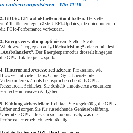
in Ordnern organisieren - Win 11/10
2. BIOS/UEFI auf aktuellem Stand halten:
Hersteller
veröffentlichen regelmäßig UEFI-Updates, die unter anderem
die PCIe-Performance verbessern.
3. Energieverwaltung optimieren:
Stellen Sie den
Windows-Energieplan auf
„Höchstleistung“
oder zumindest
„Ausbalanciert“
. Der Energiesparmodus drosselt hingegen
die GPU-Taktfrequenz spürbar.
4. Hintergrundprozesse reduzieren:
Programme wie
Browser mit vielen Tabs, Cloud-Sync-Dienste oder
Videokonferenz-Tools beanspruchen ebenfalls GPU-
Ressourcen. Schließen Sie deshalb unnötige Anwendungen
vor rechenintensiven Aufgaben.
5. Kühlung sicherstellen:
Reinigen Sie regelmäßig die GPU-
Lüfter und sorgen Sie für ausreichende Gehäusebelüftung.
Überhitzte GPUs drosseln sich automatisch, was die
Performance erheblich beeinträchtigt.
Häufige Fragen zur GPU-Beschleunigung