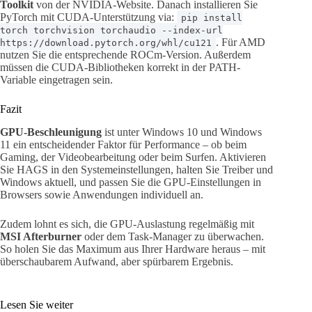
Toolkit
von der NVIDIA-Website. Danach installieren Sie
PyTorch mit CUDA-Unterstützung via:
pip install
torch torchvision torchaudio --index-url
. Für AMD
https://download.pytorch.org/whl/cu121
nutzen Sie die entsprechende ROCm-Version. Außerdem
müssen die CUDA-Bibliotheken korrekt in der PATH-
Variable eingetragen sein.
Fazit
GPU-Beschleunigung
ist unter Windows 10 und Windows
11 ein entscheidender Faktor für Performance – ob beim
Gaming, der Videobearbeitung oder beim Surfen. Aktivieren
Sie HAGS in den Systemeinstellungen, halten Sie Treiber und
Windows aktuell, und passen Sie die GPU-Einstellungen in
Browsers sowie Anwendungen individuell an.
Zudem lohnt es sich, die GPU-Auslastung regelmäßig mit
MSI Afterburner
oder dem Task-Manager zu überwachen.
So holen Sie das Maximum aus Ihrer Hardware heraus – mit
überschaubarem Aufwand, aber spürbarem Ergebnis.
Lesen Sie weiter