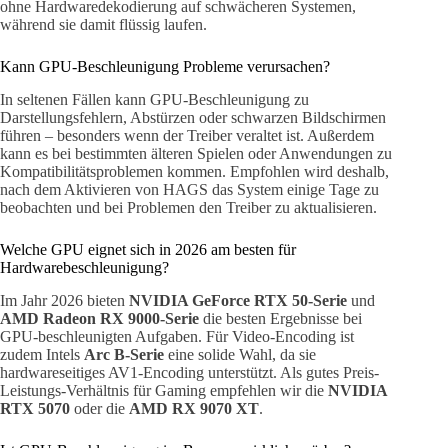
ohne Hardwaredekodierung auf schwächeren Systemen,
während sie damit flüssig laufen.
Kann GPU-Beschleunigung Probleme verursachen?
In seltenen Fällen kann GPU-Beschleunigung zu
Darstellungsfehlern, Abstürzen oder schwarzen Bildschirmen
führen – besonders wenn der Treiber veraltet ist. Außerdem
kann es bei bestimmten älteren Spielen oder Anwendungen zu
Kompatibilitätsproblemen kommen. Empfohlen wird deshalb,
nach dem Aktivieren von HAGS das System einige Tage zu
beobachten und bei Problemen den Treiber zu aktualisieren.
Welche GPU eignet sich in 2026 am besten für
Hardwarebeschleunigung?
Im Jahr 2026 bieten
NVIDIA GeForce RTX 50-Serie
und
AMD Radeon RX 9000-Serie
die besten Ergebnisse bei
GPU-beschleunigten Aufgaben. Für Video-Encoding ist
zudem Intels
Arc B-Serie
eine solide Wahl, da sie
hardwareseitiges AV1-Encoding unterstützt. Als gutes Preis-
Leistungs-Verhältnis für Gaming empfehlen wir die
NVIDIA
RTX 5070
oder die
AMD RX 9070 XT
.