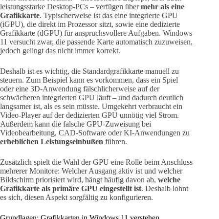
leistungsstarke Desktop-PCs – verfügen über
mehr als eine
Grafikkarte
. Typischerweise ist das eine integrierte GPU
(iGPU), die direkt im Prozessor sitzt, sowie eine dedizierte
Grafikkarte (dGPU) für anspruchsvollere Aufgaben. Windows
11 versucht zwar, die passende Karte automatisch zuzuweisen,
jedoch gelingt das nicht immer korrekt.
Deshalb ist es wichtig, die Standardgrafikkarte manuell zu
steuern. Zum Beispiel kann es vorkommen, dass ein Spiel
oder eine 3D-Anwendung fälschlicherweise auf der
schwächeren integrierten GPU läuft – und dadurch deutlich
langsamer ist, als es sein müsste. Umgekehrt verbraucht ein
Video-Player auf der dedizierten GPU unnötig viel Strom.
Außerdem kann die falsche GPU-Zuweisung bei
Videobearbeitung, CAD-Software oder KI-Anwendungen zu
erheblichen Leistungseinbußen
führen.
Zusätzlich spielt die Wahl der GPU eine Rolle beim Anschluss
mehrerer Monitore: Welcher Ausgang aktiv ist und welcher
Bildschirm priorisiert wird, hängt häufig davon ab,
welche
Grafikkarte als primäre GPU eingestellt ist
. Deshalb lohnt
es sich, diesen Aspekt sorgfältig zu konfigurieren.
Grundlagen: Grafikkarten in Windows 11 verstehen