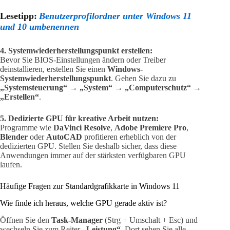
Lesetipp:
Benutzerprofilordner unter Windows 11
und 10 umbenennen
4. Systemwiederherstellungspunkt erstellen:
Bevor Sie BIOS-Einstellungen ändern oder Treiber
deinstallieren, erstellen Sie einen
Windows-
Systemwiederherstellungspunkt
. Gehen Sie dazu zu
„Systemsteuerung“ → „System“ → „Computerschutz“ →
„Erstellen“
.
5. Dedizierte GPU für kreative Arbeit nutzen:
Programme wie
DaVinci Resolve
,
Adobe Premiere Pro
,
Blender
oder
AutoCAD
profitieren erheblich von der
dedizierten GPU. Stellen Sie deshalb sicher, dass diese
Anwendungen immer auf der stärksten verfügbaren GPU
laufen.
Häufige Fragen zur Standardgrafikkarte in Windows 11
Wie finde ich heraus, welche GPU gerade aktiv ist?
Öffnen Sie den
Task-Manager
(Strg + Umschalt + Esc) und
wechseln Sie zum Reiter
„Leistung“
. Dort sehen Sie alle