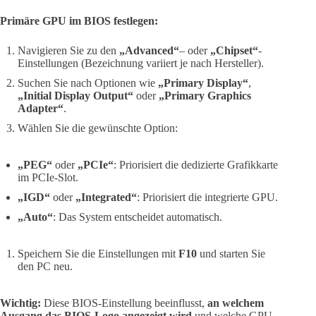
Primäre GPU im BIOS festlegen:
Navigieren Sie zu den
„Advanced“
– oder
„Chipset“
-
Einstellungen (Bezeichnung variiert je nach Hersteller).
Suchen Sie nach Optionen wie
„Primary Display“
,
„Initial Display Output“
oder
„Primary Graphics
Adapter“
.
Wählen Sie die gewünschte Option:
„PEG“
oder
„PCIe“
: Priorisiert die dedizierte Grafikkarte
im PCIe-Slot.
„IGD“
oder
„Integrated“
: Priorisiert die integrierte GPU.
„Auto“
: Das System entscheidet automatisch.
Speichern Sie die Einstellungen mit
F10
und starten Sie
den PC neu.
Wichtig:
Diese BIOS-Einstellung beeinflusst,
an welchem
Ausgang das BIOS-Logo angezeigt wird
und welche GPU