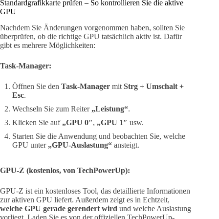
Standardgrafikkarte prüfen – So kontrollieren Sie die aktive
GPU
Nachdem Sie Änderungen vorgenommen haben, sollten Sie
überprüfen, ob die richtige GPU tatsächlich aktiv ist. Dafür
gibt es mehrere Möglichkeiten:
Task-Manager:
Öffnen Sie den
Task-Manager
mit
Strg + Umschalt +
Esc
.
Wechseln Sie zum Reiter
„Leistung“
.
Klicken Sie auf
„GPU 0″
,
„GPU 1″
usw.
Starten Sie die Anwendung und beobachten Sie, welche
GPU unter
„GPU-Auslastung“
ansteigt.
GPU-Z (kostenlos, von TechPowerUp):
GPU-Z ist ein kostenloses Tool, das detaillierte Informationen
zur aktiven GPU liefert. Außerdem zeigt es in Echtzeit,
welche GPU gerade gerendert wird
und welche Auslastung
vorliegt. Laden Sie es von der offiziellen TechPowerUp-