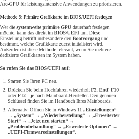
Arc-GPU für leistungsintensive Anwendungen zu priorisieren.
Methode 5: Primäre Grafikkarte im BIOS/UEFI festlegen
Wer die
systemweite primäre GPU
dauerhaft festlegen
möchte, kann das direkt im
BIOS/UEFI
tun. Diese
Einstellung betrifft insbesondere den
Bootvorgang
und
bestimmt, welche Grafikkarte zuerst initialisiert wird.
Außerdem ist diese Methode relevant, wenn Sie mehrere
dedizierte Grafikkarten im System haben.
So rufen Sie das BIOS/UEFI auf:
Starten Sie Ihren PC neu.
Drücken Sie beim Hochfahren wiederholt
F2
,
Entf
,
F10
oder
F12
– je nach Mainboard-Hersteller. Den genauen
Schlüssel finden Sie im Handbuch Ihres Mainboards.
Alternativ: Öffnen Sie in Windows 11
„Einstellungen“
→ „System“ → „Wiederherstellung“
→
„Erweiterter
Start“
→
„Jetzt neu starten“
→
„Problembehandlung“ → „Erweiterte Optionen“ →
„UEFI-Firmwareeinstellungen“
.