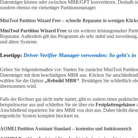
Datenträger klonen oder zwischen MBR/GPT konvertieren. Deshalb ist
sondern ebenso ein vielseitiger Partitionsmanager.
MiniTool Partition Wizard Free – schnelle Reparatur in wenigen Klick
MiniTool Partition Wizard Free
ist ein weiterer leistungsstarker Par
Reparatur. Außerdem gilt das Programm als sehr stabil und zuverlässi
und ältere Systeme.
Lesetipp:
Driver Verifier Manager verwenden: So geht's i
Gehen Sie folgendermaßen vor: Starten Sie zunächst MiniTool Partiti
Datenträger mit dem beschädigten MBR aus. Klicken Sie anschließend 
wählen Sie die Option
„Rebuild MBR“
. Bestätigen Sie schließlich o
übernommen wird.
Falls der Rechner gar nicht mehr startet, gibt es zudem einen praktische
beispielsweise aus und schließen Sie sie über ein
Festplattengehäuse
a
Anschließend reparieren Sie den MBR von dort aus. Daher bleibt diese
eigentliche System komplett blockiert ist.
AOMEI Partition Assistant Standard – kostenlos und funktionsreich