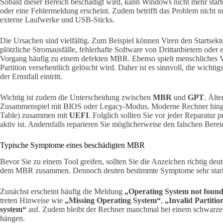
Sobald dieser Bereich beschädigt wird, kann Windows nicht mehr start
oder eine Fehlermeldung erscheint. Zudem betrifft das Problem nicht nu
externe Laufwerke und USB-Sticks.
Die Ursachen sind vielfältig. Zum Beispiel können Viren den Startsek
plötzliche Stromausfälle, fehlerhafte Software von Drittanbietern od
Vorgang häufig zu einem defekten MBR. Ebenso spielt menschliches V
Partition versehentlich gelöscht wird. Daher ist es sinnvoll, die wich
der Ernstfall eintritt.
Wichtig ist zudem die Unterscheidung zwischen
MBR
und
GPT
. Ält
Zusammenspiel mit BIOS oder Legacy-Modus. Moderne Rechner hin
Table) zusammen mit
UEFI
. Folglich sollten Sie vor jeder Reparatur
aktiv ist. Andernfalls reparieren Sie möglicherweise den falschen Berei
Typische Symptome eines beschädigten MBR
Bevor Sie zu einem Tool greifen, sollten Sie die Anzeichen richtig deut
dem MBR zusammen. Dennoch deuten bestimmte Symptome sehr stark 
Zunächst erscheint häufig die Meldung
„Operating System not foun
treten Hinweise wie
„Missing Operating System“
,
„Invalid Partitio
system“
auf. Zudem bleibt der Rechner manchmal bei einem schwarze
hängen.