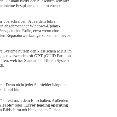
en. Deshalb bleibt der Bildschirm schwarz
r interne Festplatten, sondern ebenso
tor überschreiben. Außerdem führen
er ein abgebrochener Windows-Update-
ersagen eine Rolle, etwa wenn eine
tigsten Reparaturwerkzeuge zu kennen, bevor
ere Systeme nutzen den klassischen MBR im
gegen verwenden oft
GPT
(GUID Partition
 prüfen, welcher Standard auf Ihrem System
ch.
en. Denn nicht jeder Startfehler hängt mit
darauf hin.
d“
direkt nach dem Einschalten. Außerdem
n Table“
oder
„Error loading operating
n Bildschirm mit blinkendem Cursor