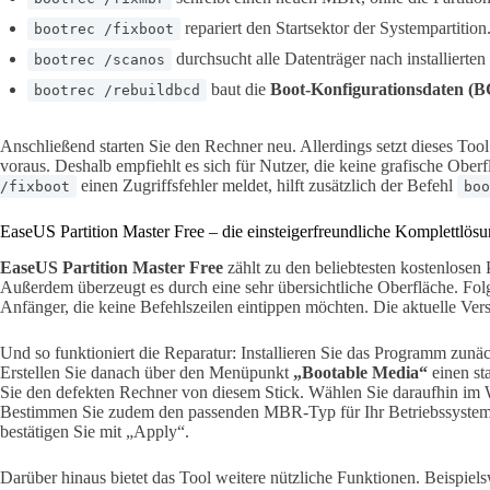
repariert den Startsektor der Systempartition
bootrec /fixboot
durchsucht alle Datenträger nach installierte
bootrec /scanos
baut die
Boot-Konfigurationsdaten (
bootrec /rebuildbcd
Anschließend starten Sie den Rechner neu. Allerdings setzt dieses Tool
voraus. Deshalb empfiehlt es sich für Nutzer, die keine grafische Ober
einen Zugriffsfehler meldet, hilft zusätzlich der Befehl
/fixboot
boo
EaseUS Partition Master Free – die einsteigerfreundliche Komplettlös
EaseUS Partition Master Free
zählt zu den beliebtesten kostenlose
Außerdem überzeugt es durch eine sehr übersichtliche Oberfläche. Folg
Anfänger, die keine Befehlszeilen eintippen möchten. Die aktuelle Ve
Und so funktioniert die Reparatur: Installieren Sie das Programm zunä
Erstellen Sie danach über den Menüpunkt
„Bootable Media“
einen st
Sie den defekten Rechner von diesem Stick. Wählen Sie daraufhin i
Bestimmen Sie zudem den passenden MBR-Typ für Ihr Betriebssystem. 
bestätigen Sie mit „Apply“.
Darüber hinaus bietet das Tool weitere nützliche Funktionen. Beispiel