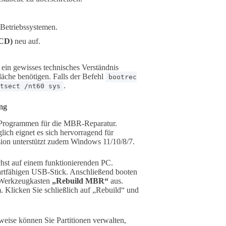
.
n Betriebssystemen.
BCD)
neu auf.
 ein gewisses technisches Verständnis
fläche benötigen. Falls der Befehl
bootrec
.
tsect /nt60 sys
ung
n Programmen für die MBR-Reparatur.
lich eignet es sich hervorragend für
rsion unterstützt zudem Windows 11/10/8/7.
chst auf einem funktionierenden PC.
artfähigen USB-Stick. Anschließend booten
m Werkzeugkasten
„Rebuild MBR“
aus.
Klicken Sie schließlich auf „Rebuild“ und
sweise können Sie Partitionen verwalten,