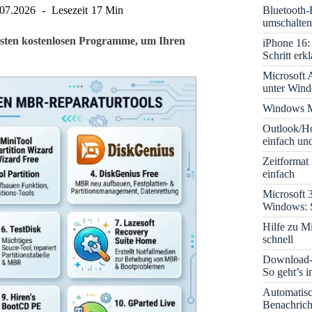
Bluetooth-
.07.2026
Lesezeit
17 Min
umschalten
esten kostenlosen Programme, um Ihren
iPhone 16: 
Schritt erkl
Microsoft A
unter Win
Windows M
Outlook/Ho
einfach und
Zeitformat
einfach
Microsoft 
Windows: S
Hilfe zu M
schnell
Download-B
So geht’s 
Automatis
Benachrich