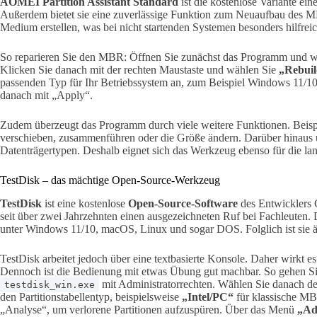
AOMEI Partition Assistant Standard
ist die kostenlose Variante eine
Außerdem bietet sie eine zuverlässige Funktion zum Neuaufbau des MB
Medium erstellen, was bei nicht startenden Systemen besonders hilfreich
So reparieren Sie den MBR: Öffnen Sie zunächst das Programm und wä
Klicken Sie danach mit der rechten Maustaste und wählen Sie
„Rebui
passenden Typ für Ihr Betriebssystem an, zum Beispiel Windows 11/10
danach mit „Apply“.
Zudem überzeugt das Programm durch viele weitere Funktionen. Beispi
verschieben, zusammenführen oder die Größe ändern. Darüber hinaus u
Datenträgertypen. Deshalb eignet sich das Werkzeug ebenso für die lan
TestDisk – das mächtige Open-Source-Werkzeug
TestDisk
ist eine kostenlose
Open-Source-Software
des Entwicklers 
seit über zwei Jahrzehnten einen ausgezeichneten Ruf bei Fachleuten. D
unter Windows 11/10, macOS, Linux und sogar DOS. Folglich ist sie äuß
TestDisk arbeitet jedoch über eine textbasierte Konsole. Daher wirkt 
Dennoch ist die Bedienung mit etwas Übung gut machbar. So gehen Sie
mit Administratorrechten. Wählen Sie danach de
testdisk_win.exe
den Partitionstabellentyp, beispielsweise
„Intel/PC“
für klassische MB
„Analyse“, um verlorene Partitionen aufzuspüren. Über das Menü
„Ad