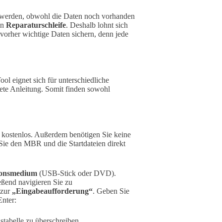
gt werden, obwohl die Daten noch vorhanden
en
Reparaturschleife
. Deshalb lohnt sich
 vorher wichtige Daten sichern, denn jede
l eignet sich für unterschiedliche
ete Anleitung. Somit finden sowohl
t kostenlos. Außerdem benötigen Sie keine
 Sie den MBR und die Startdateien direkt
ionsmedium
(USB-Stick oder DVD).
ßend navigieren Sie zu
 zur
„Eingabeaufforderung“
. Geben Sie
Enter:
stabelle zu überschreiben.