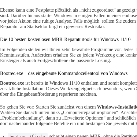
Ebenso kann eine Festplatte plötzlich als „nicht zugeordnet“ angezei
sind. Darüber hinaus startet Windows in einigen Fällen in einer endlos
vor jeder Aktion eine ruhige Analyse. Falls möglich, sollten Sie zudem
Reparatur am Startsektor birgt ein gewisses Restrisiko.
Die 10 besten kostenlosen MBR-Reparaturtools für Windows 11/10
Im Folgenden stellen wir Ihnen zehn bewährte Programme vor. Jedes Too
Kenntnisstufen. Außerdem erhalten Sie zu jedem Werkzeug eine konkr
Einsteiger als auch Fortgeschrittene die passende Lösung.
Bootrec.exe – das eingebaute Kommandozeilentool von Windows
Bootrec.exe
ist bereits in Windows 11/10 enthalten und somit komplet
zusätzliche Installation. Dieses Werkzeug eignet sich besonders, wenn
über die Eingabeaufforderung reparieren möchten.
So gehen Sie vor: Starten Sie zunächst von einem
Windows-Installat
Wählen Sie danach unten links „Computerreparaturoptionen“. Anschlie
„Problembehandlung“, dann zu „Erweiterte Optionen“ und schließlich
dort nacheinander folgende Befehle ein und bestätigen Sie jeweils mit 
schreibt einen neuen MBR, ohne die Partition
bootrec /fixmbr