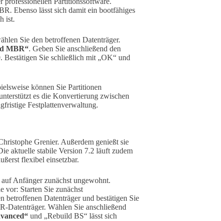
r professionellen Partitionssoftware.
R. Ebenso lässt sich damit ein bootfähiges
 ist.
hlen Sie den betroffenen Datenträger.
ld MBR“
. Geben Sie anschließend den
. Bestätigen Sie schließlich mit „OK“ und
elsweise können Sie Partitionen
nterstützt es die Konvertierung zwischen
gfristige Festplattenverwaltung.
Christophe Grenier. Außerdem genießt sie
ie aktuelle stabile Version 7.2 läuft zudem
erst flexibel einsetzbar.
es auf Anfänger zunächst ungewohnt.
 vor: Starten Sie zunächst
n betroffenen Datenträger und bestätigen Sie
R-Datenträger. Wählen Sie anschließend
vanced“
und „Rebuild BS“ lässt sich