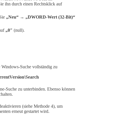
ie ihn durch einen Rechtsklick auf
 Sie
„Neu“
→
„DWORD-Wert (32-Bit)“
auf
„0″
(null).
ie Windows-Suche vollständig zu
ntVersion\Search
ine-Suche zu unterbinden. Ebenso können
halten.
eaktivieren (siehe Methode 4), um
nten erneut gestartet wird.