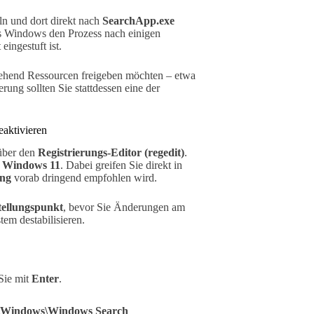
n und dort direkt nach
SearchApp.exe
ss Windows den Prozess nach einigen
eingestuft ist.
gehend Ressourcen freigeben möchten – etwa
ung sollten Sie stattdessen eine der
eaktivieren
 über den
Registrierungs-Editor (regedit)
.
r Windows 11
. Dabei greifen Sie direkt in
ung
vorab dringend empfohlen wird.
tellungspunkt
, bevor Sie Änderungen am
em destabilisieren.
Sie mit
Enter
.
indows\Windows Search