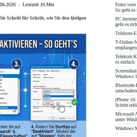
Fotos vom 
.06.2026
Lesezeit
16 Min
So geht es 
Schritt für Schritt, wie Sie den lästigen
PC herunte
geht es rich
Telekom-E-
T-Online-N
empfangen:
Telekom K
es einfach
Screenshot
Windows 1
Bluetooth-
umschalten
iPhone 16: 
Schritt erkl
Microsoft A
unter Win
Windows M