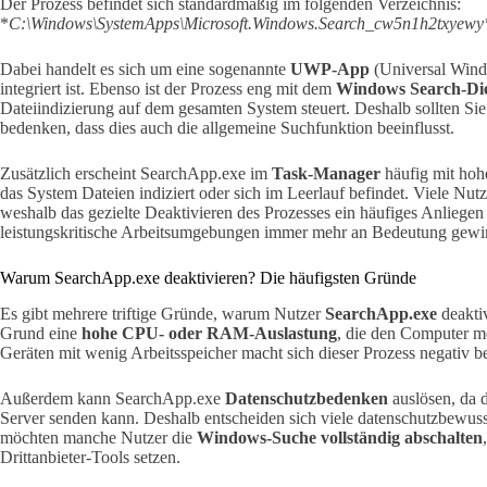
Der Prozess befindet sich standardmäßig im folgenden Verzeichnis:
*
C:\Windows\SystemApps\Microsoft.Windows.Search_cw5n1h2txyewy
Dabei handelt es sich um eine sogenannte
UWP-App
(Universal Windo
integriert ist. Ebenso ist der Prozess eng mit dem
Windows Search-Di
Dateiindizierung auf dem gesamten System steuert. Deshalb sollten Si
bedenken, dass dies auch die allgemeine Suchfunktion beeinflusst.
Zusätzlich erscheint SearchApp.exe im
Task-Manager
häufig mit hoh
das System Dateien indiziert oder sich im Leerlauf befindet. Viele Nutz
weshalb das gezielte Deaktivieren des Prozesses ein häufiges Anliegen
leistungskritische Arbeitsumgebungen immer mehr an Bedeutung gewi
Warum SearchApp.exe deaktivieren? Die häufigsten Gründe
Es gibt mehrere triftige Gründe, warum Nutzer
SearchApp.exe
deaktiv
Grund eine
hohe CPU- oder RAM-Auslastung
, die den Computer me
Geräten mit wenig Arbeitsspeicher macht sich dieser Prozess negativ b
Außerdem kann SearchApp.exe
Datenschutzbedenken
auslösen, da 
Server senden kann. Deshalb entscheiden sich viele datenschutzbewusst
möchten manche Nutzer die
Windows-Suche vollständig abschalten
Drittanbieter-Tools setzen.