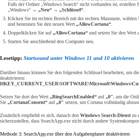
Falls der Ordner „Windows Search“ nicht vorhanden ist, erstellen S
„Windows“ →
„Neu“
→
„Schlüssel“
.
Klicken Sie im rechten Bereich mit der rechten Maustaste, wählen
und benennen Sie den neuen Wert
„AllowCortana“
.
Doppelklicken Sie auf
„AllowCortana“
und setzen Sie den Wert 
Starten Sie anschließend den Computer neu.
Lesetipp:
Startsound unter Windows 11 und 10 aktivieren
Darüber hinaus können Sie den folgenden Schlüssel bearbeiten, um d
deaktivieren:
HKEY_CURRENT_USER\SOFTWARE\Microsoft\Windows\Curre
Setzen Sie dort den Wert
„BingSearchEnabled“
auf
„0″
, um die Onl
Sie
„CortanaConsent“
auf
„0″
setzen, um Cortana vollständig abzusc
Zusätzlich empfiehlt es sich, danach den
Windows Search-Dienst
zu d
sicherzustellen, dass SearchApp.exe nicht durch andere Systemkompone
Methode 3: SearchApp.exe über den Aufgabenplaner deaktivieren