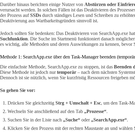
Darüber hinaus berichten einige Nutzer von
Abstürzen oder Einfrier
verursacht werden. In solchen Fällen ist das Deaktivieren des Prozes
der Prozess auf
SSDs
durch ständiges Lesen und Schreiben zu erhöhte
Deaktivierung aus Wartbarkeitsgründen sinnvoll ist.
Jedoch sollten Sie bedenken: Das Deaktivieren von SearchApp.exe ha
Suchfunktion
. Die Suche im Startmenü funktioniert danach möglicher
es wichtig, alle Methoden und deren Auswirkungen zu kennen, bevor S
Methode 1: SearchApp.exe über den Task-Manager beenden (temporär
Die einfachste Methode, SearchApp.exe zu stoppen, ist das
Beenden d
Diese Methode ist jedoch nur
temporär
– nach dem nächsten Systemsta
Dennoch ist sie nützlich, wenn Sie kurzfristig Ressourcen freigeben m
So gehen Sie vor:
Drücken Sie gleichzeitig
Strg + Umschalt + Esc
, um den Task-Ma
Wechseln Sie anschließend auf den Tab
„Prozesse“
.
Suchen Sie in der Liste nach
„Suche“
oder
„SearchApp.exe“
.
Klicken Sie den Prozess mit der rechten Maustaste an und wählen