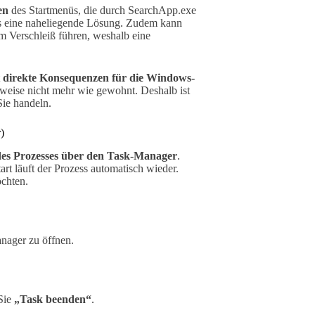
en
des Startmenüs, die durch SearchApp.exe
ses eine naheliegende Lösung. Zudem kann
m Verschleiß führen, weshalb eine
t
direkte Konsequenzen für die Windows-
weise nicht mehr wie gewohnt. Deshalb ist
ie handeln.
)
es Prozesses über den Task-Manager
.
rt läuft der Prozess automatisch wieder.
öchten.
nager zu öffnen.
 Sie
„Task beenden“
.