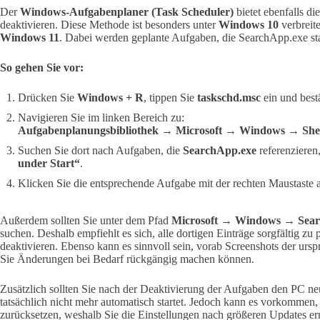
Der
Windows-Aufgabenplaner (Task Scheduler)
bietet ebenfalls d
deaktivieren. Diese Methode ist besonders unter
Windows 10
verbreite
Windows 11
. Dabei werden geplante Aufgaben, die SearchApp.exe start
So gehen Sie vor:
Drücken Sie
Windows + R
, tippen Sie
taskschd.msc
ein und best
Navigieren Sie im linken Bereich zu:
Aufgabenplanungsbibliothek → Microsoft → Windows → She
Suchen Sie dort nach Aufgaben, die
SearchApp.exe
referenzieren
under Start“
.
Klicken Sie die entsprechende Aufgabe mit der rechten Maustaste
Außerdem sollten Sie unter dem Pfad
Microsoft → Windows → Sear
suchen. Deshalb empfiehlt es sich, alle dortigen Einträge sorgfältig zu
deaktivieren. Ebenso kann es sinnvoll sein, vorab Screenshots der ursp
Sie Änderungen bei Bedarf rückgängig machen können.
Zusätzlich sollten Sie nach der Deaktivierung der Aufgaben den PC n
tatsächlich nicht mehr automatisch startet. Jedoch kann es vorkomme
zurücksetzen, weshalb Sie die Einstellungen nach größeren Updates erne