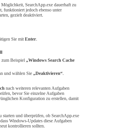
ie Möglichkeit, SearchApp.exe dauerhaft zu
t, funktioniert jedoch ebenso unter
en, gezielt deaktiviert.
ätigen Sie mit
Enter
.
ll
, zum Beispiel
„Windows Search Cache
 an und wählen Sie
„Deaktivieren“
.
ch
nach weiteren relevanten Aufgaben
 prüfen, bevor Sie einzelne Aufgaben
rünglichen Konfiguration zu erstellen, damit
eu starten und überprüfen, ob SearchApp.exe
n, dass Windows-Updates diese Aufgaben
ut kontrollieren sollten.