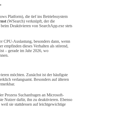
*
ws Platform), die tief ins Betriebssystem
enst
(WSearch) verknüpft, der die
e beim Deaktivieren von SearchApp.exe stets
er CPU-Auslastung, besonders dann, wenn
er empfinden dieses Verhalten als störend,
 ist – gerade im Jahr 2026, wo
nnen.
ieren möchten. Zunächst ist der häufigste
rklich verlangsamt. Besonders auf älteren
emerkbar.
der Prozess Suchanfragen an Microsoft-
e Nutzer dafür, ihn zu deaktivieren. Ebenso
, weil sie stattdessen auf leichtgewichtige