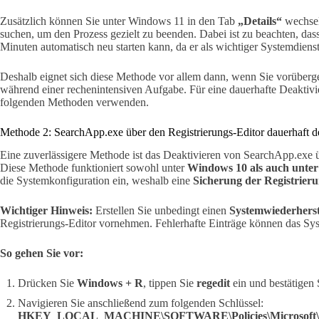
Zusätzlich können Sie unter Windows 11 in den Tab
„Details“
wechsel
suchen, um den Prozess gezielt zu beenden. Dabei ist zu beachten, da
Minuten automatisch neu starten kann, da er als wichtiger Systemdienst 
Deshalb eignet sich diese Methode vor allem dann, wenn Sie vorüber
während einer rechenintensiven Aufgabe. Für eine dauerhafte Deaktivier
folgenden Methoden verwenden.
Methode 2: SearchApp.exe über den Registrierungs-Editor dauerhaft d
Eine zuverlässigere Methode ist das Deaktivieren von SearchApp.exe
Diese Methode funktioniert sowohl unter
Windows 10 als auch unte
die Systemkonfiguration ein, weshalb eine
Sicherung der Registrier
Wichtiger Hinweis:
Erstellen Sie unbedingt einen
Systemwiederhers
Registrierungs-Editor vornehmen. Fehlerhafte Einträge können das Syst
So gehen Sie vor:
Drücken Sie
Windows + R
, tippen Sie
regedit
ein und bestätigen 
Navigieren Sie anschließend zum folgenden Schlüssel:
HKEY_LOCAL_MACHINE\SOFTWARE\Policies\Microsoft\W