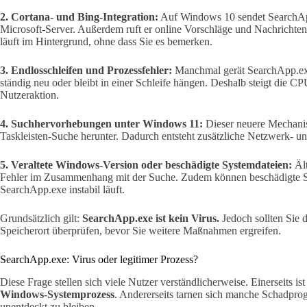
2. Cortana- und Bing-Integration:
Auf Windows 10 sendet SearchAp
Microsoft-Server. Außerdem ruft er online Vorschläge und Nachrichte
läuft im Hintergrund, ohne dass Sie es bemerken.
3. Endlosschleifen und Prozessfehler:
Manchmal gerät SearchApp.exe 
ständig neu oder bleibt in einer Schleife hängen. Deshalb steigt die 
Nutzeraktion.
4. Suchhervorhebungen unter Windows 11:
Dieser neuere Mechanism
Taskleisten-Suche herunter. Dadurch entsteht zusätzliche Netzwerk- un
5. Veraltete Windows-Version oder beschädigte Systemdateien:
Ält
Fehler im Zusammenhang mit der Suche. Zudem können beschädigte Sy
SearchApp.exe instabil läuft.
Grundsätzlich gilt:
SearchApp.exe ist kein Virus.
Jedoch sollten Sie d
Speicherort überprüfen, bevor Sie weitere Maßnahmen ergreifen.
SearchApp.exe: Virus oder legitimer Prozess?
Diese Frage stellen sich viele Nutzer verständlicherweise. Einerseits is
Windows-Systemprozess
. Andererseits tarnen sich manche Schadp
unentdeckt zu bleiben.