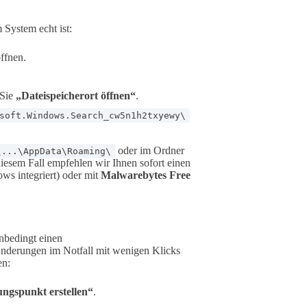
 System echt ist:
ffnen.
 Sie
„Dateispeicherort öffnen“
.
soft.Windows.Search_cw5n1h2txyewy\
oder im Ordner
\...\AppData\Roaming\
diesem Fall empfehlen wir Ihnen sofort einen
ws integriert) oder mit
Malwarebytes Free
nbedingt einen
nderungen im Notfall mit wenigen Klicks
en:
ungspunkt erstellen“
.