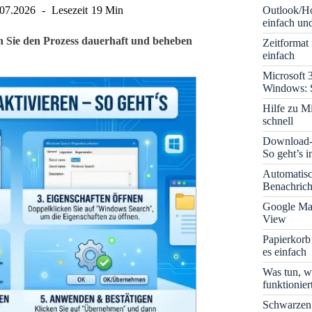
Outlook/Ho
.07.2026
Lesezeit
19 Min
einfach und
n Sie den Prozess dauerhaft und beheben
Zeitformat
einfach
Microsoft 
Windows: S
Hilfe zu M
schnell
Download-B
So geht’s 
Automatis
Benachrich
Google Map
View
Papierkorb
es einfach
Was tun, w
funktionie
Schwarzen