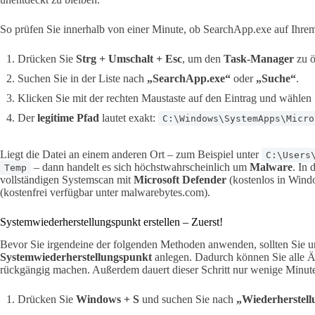
So prüfen Sie innerhalb von einer Minute, ob SearchApp.exe auf Ihrem
Drücken Sie
Strg + Umschalt + Esc
, um den
Task-Manager
zu ö
Suchen Sie in der Liste nach
„SearchApp.exe“
oder
„Suche“
.
Klicken Sie mit der rechten Maustaste auf den Eintrag und wählen
Der
legitime Pfad
lautet exakt:
C:\Windows\SystemApps\Micro
Liegt die Datei an einem anderen Ort – zum Beispiel unter
C:\Users
– dann handelt es sich höchstwahrscheinlich um
Malware
. In 
Temp
vollständigen Systemscan mit
Microsoft Defender
(kostenlos in Windo
(kostenfrei verfügbar unter malwarebytes.com).
Systemwiederherstellungspunkt erstellen – Zuerst!
Bevor Sie irgendeine der folgenden Methoden anwenden, sollten Sie u
Systemwiederherstellungspunkt
anlegen. Dadurch können Sie alle Ä
rückgängig machen. Außerdem dauert dieser Schritt nur wenige Minut
Drücken Sie
Windows + S
und suchen Sie nach
„Wiederherstell