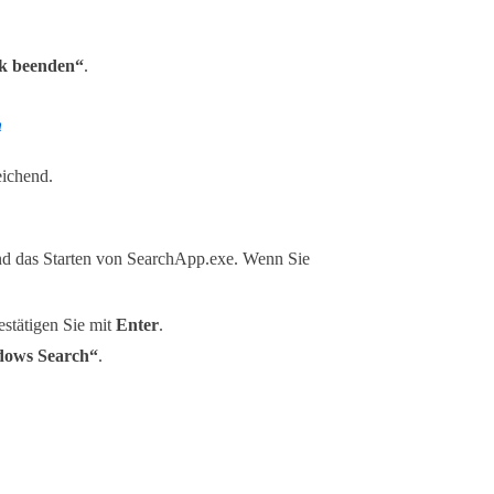
k beenden“
.
n
eichend.
und das Starten von SearchApp.exe. Wenn Sie
estätigen Sie mit
Enter
.
ows Search“
.