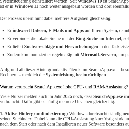
Systemsteuerung deinstalliert werden. Seit
Windows 10
ist SearchApp.
ist er in
Windows 11
noch weiter ausgebaut worden und dort ebenfalls
Der Prozess übernimmt dabei mehrere Aufgaben gleichzeitig:
Er
indexiert Dateien, E-Mails und Apps
auf Ihrem System, damit
Er verbindet die lokale Suche mit der
Bing-Suche im Internet
, so
Er liefert
Suchvorschläge und Hervorhebungen
in der Taskleist
Zudem kommuniziert er regelmäßig mit
Microsoft-Servern
, um pe
Aufgrund all dieser Hintergrundaktivitäten kann SearchApp.exe – beso
Rechnern – merklich die
Systemleistung beeinträchtigen
.
Warum verursacht SearchApp.exe hohe CPU- und RAM-Auslastung?
Viele Nutzer melden auch im Jahr 2026 noch, dass
SearchApp.exe i
verbraucht. Dafür gibt es häufig mehrere Ursachen gleichzeitig:
1. Aktive Hintergrundindexierung:
Windows durchsucht ständig neue 
seinen Suchindex. Dabei kann die CPU-Auslastung kurzfristig stark an
nach dem Start oder nach dem Installieren neuer Software besonders a