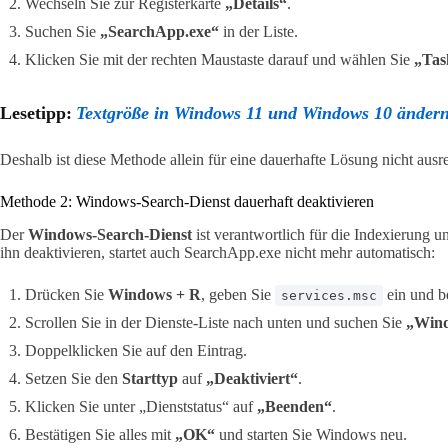
Wechseln Sie zur Registerkarte
„Details“
.
Suchen Sie
„SearchApp.exe“
in der Liste.
Klicken Sie mit der rechten Maustaste darauf und wählen Sie
„Tas
Lesetipp:
Textgröße in Windows 11 und Windows 10 änder
Deshalb ist diese Methode allein für eine dauerhafte Lösung nicht ausr
Methode 2: Windows-Search-Dienst dauerhaft deaktivieren
Der
Windows-Search-Dienst
ist verantwortlich für die Indexierung 
ihn deaktivieren, startet auch SearchApp.exe nicht mehr automatisch:
Drücken Sie
Windows + R
, geben Sie
ein und b
services.msc
Scrollen Sie in der Dienste-Liste nach unten und suchen Sie
„Wind
Doppelklicken Sie auf den Eintrag.
Setzen Sie den
Starttyp
auf
„Deaktiviert“
.
Klicken Sie unter „Dienststatus“ auf
„Beenden“
.
Bestätigen Sie alles mit
„OK“
und starten Sie Windows neu.