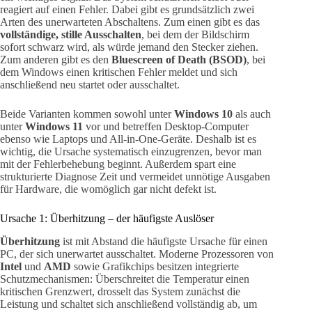
reagiert auf einen Fehler. Dabei gibt es grundsätzlich zwei
Arten des unerwarteten Abschaltens. Zum einen gibt es das
vollständige, stille Ausschalten
, bei dem der Bildschirm
sofort schwarz wird, als würde jemand den Stecker ziehen.
Zum anderen gibt es den
Bluescreen of Death (BSOD)
, bei
dem Windows einen kritischen Fehler meldet und sich
anschließend neu startet oder ausschaltet.
Beide Varianten kommen sowohl unter
Windows 10
als auch
unter
Windows 11
vor und betreffen Desktop-Computer
ebenso wie Laptops und All-in-One-Geräte. Deshalb ist es
wichtig, die Ursache systematisch einzugrenzen, bevor man
mit der Fehlerbehebung beginnt. Außerdem spart eine
strukturierte Diagnose Zeit und vermeidet unnötige Ausgaben
für Hardware, die womöglich gar nicht defekt ist.
Ursache 1: Überhitzung – der häufigste Auslöser
Überhitzung
ist mit Abstand die häufigste Ursache für einen
PC, der sich unerwartet ausschaltet. Moderne Prozessoren von
Intel
und
AMD
sowie Grafikchips besitzen integrierte
Schutzmechanismen: Überschreitet die Temperatur einen
kritischen Grenzwert, drosselt das System zunächst die
Leistung und schaltet sich anschließend vollständig ab, um