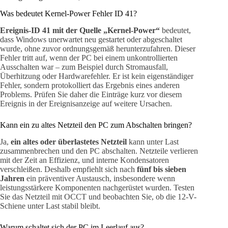
Was bedeutet Kernel-Power Fehler ID 41?
Ereignis-ID 41 mit der Quelle „Kernel-Power“
bedeutet,
dass Windows unerwartet neu gestartet oder abgeschaltet
wurde, ohne zuvor ordnungsgemäß herunterzufahren. Dieser
Fehler tritt auf, wenn der PC bei einem unkontrollierten
Ausschalten war – zum Beispiel durch Stromausfall,
Überhitzung oder Hardwarefehler. Er ist kein eigenständiger
Fehler, sondern protokolliert das Ergebnis eines anderen
Problems. Prüfen Sie daher die Einträge kurz vor diesem
Ereignis in der Ereignisanzeige auf weitere Ursachen.
Kann ein zu altes Netzteil den PC zum Abschalten bringen?
Ja,
ein altes oder überlastetes Netzteil
kann unter Last
zusammenbrechen und den PC abschalten. Netzteile verlieren
mit der Zeit an Effizienz, und interne Kondensatoren
verschleißen. Deshalb empfiehlt sich nach
fünf bis sieben
Jahren
ein präventiver Austausch, insbesondere wenn
leistungsstärkere Komponenten nachgerüstet wurden. Testen
Sie das Netzteil mit OCCT und beobachten Sie, ob die 12-V-
Schiene unter Last stabil bleibt.
Warum schaltet sich der PC im Leerlauf aus?