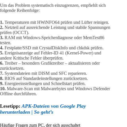
Um das Problem systematisch einzugrenzen, empfiehlt sich
folgende Reihenfolge:
1.
Temperaturen mit HWiNFO64 prüfen und Lüfter reinigen.
2.
Netzteil auf ausreichende Leistung und stabile Spannungen
prüfen (OCCT).
3.
RAM mit Windows-Speicherdiagnose oder MemTest86
testen.
4.
Festplatte/SSD mit CrystalDiskInfo und chkdsk prüfen.
5.
Ereignisanzeige auf Fehler-ID 41 (Kernel-Power) und
andere Kritische Fehler überprüfen.
6.
Treiber – besonders Grafiktreiber – aktualisieren oder
zurücksetzen.
7.
Systemdateien mit DISM und SFC reparieren.
8.
BIOS auf Standardeinstellungen zurücksetzen.
9.
Energieeinstellungen und Schnellstart prüfen.
10.
Malware-Scan mit Malwarebytes und Windows Defender
Offline durchführen.
Lesetipp:
APK-Dateien von Google Play
herunterladen | So geht’s
Häufige Fragen zum PC, der sich ausschaltet