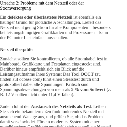
Ursache 2: Probleme mit dem Netzteil oder der
Stromversorgung
Ein
defektes oder überlastetes Netzteil
ist ebenfalls ein
häufiger Grund für plötzliche Abschaltungen. Liefert das
Netzteil nicht genug Strom für alle Komponenten – besonders
bei leistungshungrigen Grafikkarten und Prozessoren – kann
der PC unter Last einfach ausschalten.
Netzteil überprüfen
Zunächst sollten Sie kontrollieren, ob alle Stromkabel fest in
Mainboard, Grafikkarte und Festplatten eingesteckt sind.
Darüber hinaus empfiehlt sich ein Blick auf die
Leistungsaufnahme Ihres Systems: Das Tool
OCCT
(zu
finden auf ocbase.com) führt einen Stresstest durch und
protokolliert dabei alle Spannungen. Kritisch sind
Spannungsabweichungen von mehr als
5 % vom Sollwert
(z.
B. 12 V sollten nicht unter 11,4 V fallen).
Zudem lohnt der
Austausch des Netzteils als Test
: Leihen
Sie sich ein bekanntermaßen funktionierendes Netzteil mit
ausreichend Wattage aus, und prüfen Sie, ob das Problem
damit verschwindet. Für ein modernes System mit einer
mittelklassigen Grafikkarte empfiehlt sich generell ein Netzteil