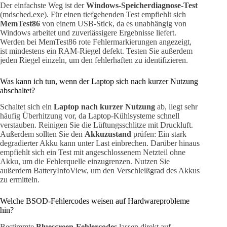
Der einfachste Weg ist der
Windows-Speicherdiagnose-Test
(mdsched.exe). Für einen tiefgehenden Test empfiehlt sich
MemTest86
von einem USB-Stick, da es unabhängig von
Windows arbeitet und zuverlässigere Ergebnisse liefert.
Werden bei MemTest86 rote Fehlermarkierungen angezeigt,
ist mindestens ein RAM-Riegel defekt. Testen Sie außerdem
jeden Riegel einzeln, um den fehlerhaften zu identifizieren.
Was kann ich tun, wenn der Laptop sich nach kurzer Nutzung
abschaltet?
Schaltet sich ein
Laptop nach kurzer Nutzung
ab, liegt sehr
häufig Überhitzung vor, da Laptop-Kühlsysteme schnell
verstauben. Reinigen Sie die Lüftungsschlitze mit Druckluft.
Außerdem sollten Sie den
Akkuzustand
prüfen: Ein stark
degradierter Akku kann unter Last einbrechen. Darüber hinaus
empfiehlt sich ein Test mit angeschlossenem Netzteil ohne
Akku, um die Fehlerquelle einzugrenzen. Nutzen Sie
außerdem BatteryInfoView, um den Verschleißgrad des Akkus
zu ermitteln.
Welche BSOD-Fehlercodes weisen auf Hardwareprobleme
hin?
Bestimmte
Bluescreen-Fehlercodes
lassen direkt auf