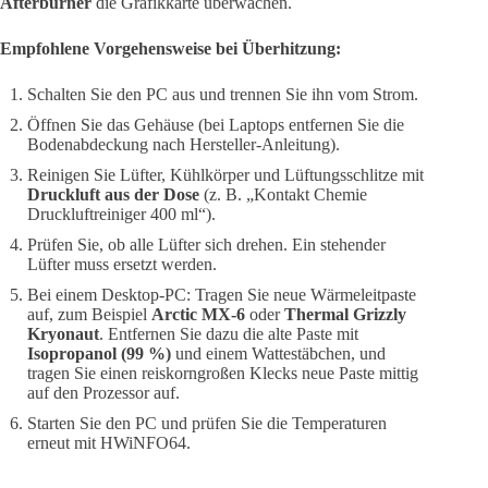
Afterburner
die Grafikkarte überwachen.
Empfohlene Vorgehensweise bei Überhitzung:
Schalten Sie den PC aus und trennen Sie ihn vom Strom.
Öffnen Sie das Gehäuse (bei Laptops entfernen Sie die
Bodenabdeckung nach Hersteller-Anleitung).
Reinigen Sie Lüfter, Kühlkörper und Lüftungsschlitze mit
Druckluft aus der Dose
(z. B. „Kontakt Chemie
Druckluftreiniger 400 ml“).
Prüfen Sie, ob alle Lüfter sich drehen. Ein stehender
Lüfter muss ersetzt werden.
Bei einem Desktop-PC: Tragen Sie neue Wärmeleitpaste
auf, zum Beispiel
Arctic MX-6
oder
Thermal Grizzly
Kryonaut
. Entfernen Sie dazu die alte Paste mit
Isopropanol (99 %)
und einem Wattestäbchen, und
tragen Sie einen reiskorngroßen Klecks neue Paste mittig
auf den Prozessor auf.
Starten Sie den PC und prüfen Sie die Temperaturen
erneut mit HWiNFO64.