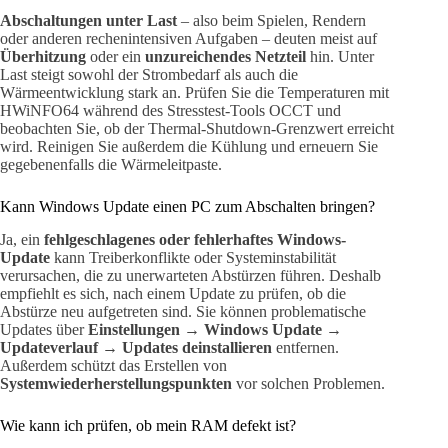
Abschaltungen unter Last
– also beim Spielen, Rendern
oder anderen rechenintensiven Aufgaben – deuten meist auf
Überhitzung
oder ein
unzureichendes Netzteil
hin. Unter
Last steigt sowohl der Strombedarf als auch die
Wärmeentwicklung stark an. Prüfen Sie die Temperaturen mit
HWiNFO64 während des Stresstest-Tools OCCT und
beobachten Sie, ob der Thermal-Shutdown-Grenzwert erreicht
wird. Reinigen Sie außerdem die Kühlung und erneuern Sie
gegebenenfalls die Wärmeleitpaste.
Kann Windows Update einen PC zum Abschalten bringen?
Ja, ein
fehlgeschlagenes oder fehlerhaftes Windows-
Update
kann Treiberkonflikte oder Systeminstabilität
verursachen, die zu unerwarteten Abstürzen führen. Deshalb
empfiehlt es sich, nach einem Update zu prüfen, ob die
Abstürze neu aufgetreten sind. Sie können problematische
Updates über
Einstellungen → Windows Update →
Updateverlauf → Updates deinstallieren
entfernen.
Außerdem schützt das Erstellen von
Systemwiederherstellungspunkten
vor solchen Problemen.
Wie kann ich prüfen, ob mein RAM defekt ist?