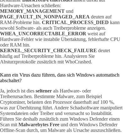
Hardware-Ursachen schließen:
MEMORY_MANAGEMENT
und
PAGE_FAULT_IN_NONPAGED_AREA
deuten auf
RAM-Probleme hin.
CRITICAL_PROCESS_DIED
kann
sowohl Software- als auch Treiberprobleme anzeigen.
WHEA_UNCORRECTABLE_ERROR
weist auf
Hardware-Fehler wie instabile Übertaktung, fehlerhafte CPU
oder RAM hin.
KERNEL_SECURITY_CHECK_FAILURE
deutet
häufig auf Treiberprobleme hin. Analysieren Sie
Absturzprotokolle zusätzlich mit WhoCrashed.
Kann ein Virus dazu führen, dass sich Windows automatisch
abschaltet?
Ja, jedoch ist dies
seltener
als Hardware- oder
Treiberursachen. Bestimmte Malware, zum Beispiel
Cryptominer, belasten den Prozessor dauerhaft auf 100 %,
was zur Überhitzung führt. Andere Schadsoftware manipuliert
Systemdateien oder Treiber und verursacht so Instabilität.
Führen Sie deshalb zusätzlich zum Windows Defender einen
Scan mit
Malwarebytes Free
und dem Windows Defender
Offline-Scan durch, um Malware als Ursache auszuschließen.