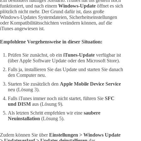
Ein besonders häufiges Szenario: iTunes hat bis gestern noch
funktioniert, und nach einem
Windows-Update
öffnet es sich
plötzlich nicht mehr. Der Grund dafür ist, dass große
Windows-Updates Systemdateien, Sicherheitseinstellungen
oder Kompatibilitätsschichten verändern können, auf die
iTunes angewiesen ist.
Empfohlene Vorgehensweise in dieser Situation:
Prüfen Sie zunächst, ob ein
iTunes-Update
verfügbar ist
(über Apple Software Update oder den Microsoft Store).
Falls ja, installieren Sie das Update und starten Sie danach
den Computer neu.
Starten Sie zusätzlich den
Apple Mobile Device Service
neu (Lösung 3).
Falls iTunes immer noch nicht startet, führen Sie
SFC
und DISM
aus (Lösung 9).
Als letzten Schritt empfehlen wir eine
saubere
Neuinstallation
(Lösung 5).
Zudem können Sie über
Einstellungen > Windows Update
> Updateverlauf > Updates deinstallieren
das