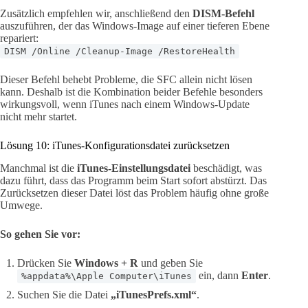
Zusätzlich empfehlen wir, anschließend den
DISM-Befehl
auszuführen, der das Windows-Image auf einer tieferen Ebene
repariert:
DISM /Online /Cleanup-Image /RestoreHealth
Dieser Befehl behebt Probleme, die SFC allein nicht lösen
kann. Deshalb ist die Kombination beider Befehle besonders
wirkungsvoll, wenn iTunes nach einem Windows-Update
nicht mehr startet.
Lösung 10: iTunes-Konfigurationsdatei zurücksetzen
Manchmal ist die
iTunes-Einstellungsdatei
beschädigt, was
dazu führt, dass das Programm beim Start sofort abstürzt. Das
Zurücksetzen dieser Datei löst das Problem häufig ohne große
Umwege.
So gehen Sie vor:
Drücken Sie
Windows + R
und geben Sie
ein, dann
Enter
.
%appdata%\Apple Computer\iTunes
Suchen Sie die Datei
„iTunesPrefs.xml“
.