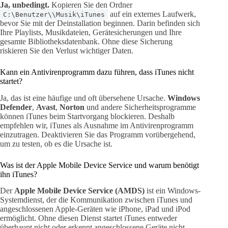
Ja, unbedingt.
Kopieren Sie den Ordner
auf ein externes Laufwerk,
C:\Benutzer\\Musik\iTunes
bevor Sie mit der Deinstallation beginnen. Darin befinden sich
Ihre Playlists, Musikdateien, Gerätesicherungen und Ihre
gesamte Bibliotheksdatenbank. Ohne diese Sicherung
riskieren Sie den Verlust wichtiger Daten.
Kann ein Antivirenprogramm dazu führen, dass iTunes nicht
startet?
Ja, das ist eine häufige und oft übersehene Ursache.
Windows
Defender
,
Avast
,
Norton
und andere Sicherheitsprogramme
können iTunes beim Startvorgang blockieren. Deshalb
empfehlen wir, iTunes als Ausnahme im Antivirenprogramm
einzutragen. Deaktivieren Sie das Programm vorübergehend,
um zu testen, ob es die Ursache ist.
Was ist der Apple Mobile Device Service und warum benötigt
ihn iTunes?
Der
Apple Mobile Device Service (AMDS)
ist ein Windows-
Systemdienst, der die Kommunikation zwischen iTunes und
angeschlossenen Apple-Geräten wie iPhone, iPad und iPod
ermöglicht. Ohne diesen Dienst startet iTunes entweder
überhaupt nicht oder erkennt angeschlossene Geräte nicht.