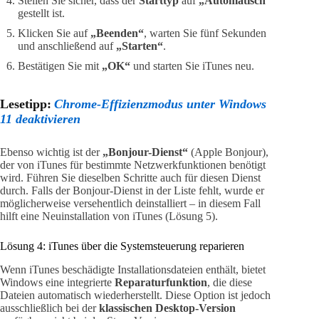
Stellen Sie sicher, dass der
Starttyp
auf
„Automatisch“
gestellt ist.
Klicken Sie auf
„Beenden“
, warten Sie fünf Sekunden
und anschließend auf
„Starten“
.
Bestätigen Sie mit
„OK“
und starten Sie iTunes neu.
Lesetipp:
Chrome-Effizienzmodus unter Windows
11 deaktivieren
Ebenso wichtig ist der
„Bonjour-Dienst“
(Apple Bonjour),
der von iTunes für bestimmte Netzwerkfunktionen benötigt
wird. Führen Sie dieselben Schritte auch für diesen Dienst
durch. Falls der Bonjour-Dienst in der Liste fehlt, wurde er
möglicherweise versehentlich deinstalliert – in diesem Fall
hilft eine Neuinstallation von iTunes (Lösung 5).
Lösung 4: iTunes über die Systemsteuerung reparieren
Wenn iTunes beschädigte Installationsdateien enthält, bietet
Windows eine integrierte
Reparaturfunktion
, die diese
Dateien automatisch wiederherstellt. Diese Option ist jedoch
ausschließlich bei der
klassischen Desktop-Version