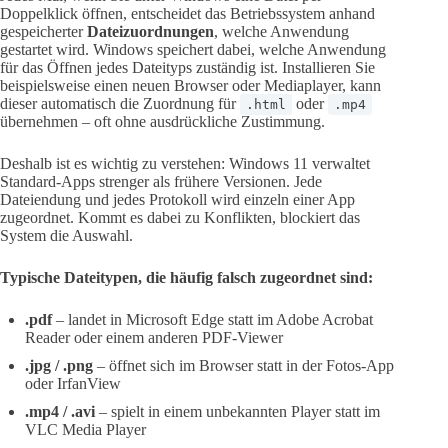
Doppelklick öffnen, entscheidet das Betriebssystem anhand
gespeicherter
Dateizuordnungen
, welche Anwendung
gestartet wird. Windows speichert dabei, welche Anwendung
für das Öffnen jedes Dateityps zuständig ist. Installieren Sie
beispielsweise einen neuen Browser oder Mediaplayer, kann
dieser automatisch die Zuordnung für
oder
.html
.mp4
übernehmen – oft ohne ausdrückliche Zustimmung.
Deshalb ist es wichtig zu verstehen: Windows 11 verwaltet
Standard-Apps strenger als frühere Versionen. Jede
Dateiendung und jedes Protokoll wird einzeln einer App
zugeordnet. Kommt es dabei zu Konflikten, blockiert das
System die Auswahl.
Typische Dateitypen, die häufig falsch zugeordnet sind:
.pdf
– landet in Microsoft Edge statt im Adobe Acrobat
Reader oder einem anderen PDF-Viewer
.jpg / .png
– öffnet sich im Browser statt in der Fotos-App
oder IrfanView
.mp4 / .avi
– spielt in einem unbekannten Player statt im
VLC Media Player