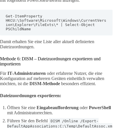
mit folgendem PowerShell-Befehl anzeigen:
Get-ItemProperty 
HKCU:\Software\Microsoft\Windows\CurrentVers
ion\Explorer\FileExts\* | Select-Object 
PSChildName
Damit erhalten Sie eine Liste aller aktuell definierten
Dateizuordnungen.
Methode 6: DISM – Dateizuordnungen exportieren und
importieren
Für
IT-Administratoren
oder erfahrene Nutzer, die eine
Konfiguration auf mehreren Geräten einheitlich verwalten
möchten, ist die
DISM-Methode
besonders effizient.
Dateizuordnungen exportieren:
Öffnen Sie eine
Eingabeaufforderung
oder
PowerShell
mit Administratorrechten.
Führen Sie den Befehl
DISM /Online /Export-
DefaultAppAssociations:C:\Temp\DefaultAssoc.xm