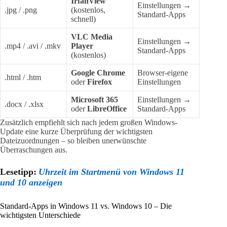
IrfanView
Einstellungen →
.jpg / .png
(kostenlos,
Standard-Apps
schnell)
VLC Media
Einstellungen →
.mp4 / .avi / .mkv
Player
Standard-Apps
(kostenlos)
Google Chrome
Browser-eigene
.html / .htm
oder
Firefox
Einstellungen
Microsoft 365
Einstellungen →
.docx / .xlsx
oder
LibreOffice
Standard-Apps
Zusätzlich empfiehlt sich nach jedem großen Windows-
Update eine kurze Überprüfung der wichtigsten
Dateizuordnungen – so bleiben unerwünschte
Überraschungen aus.
Lesetipp:
Uhrzeit im Startmenü von Windows 11
und 10 anzeigen
Standard-Apps in Windows 11 vs. Windows 10 – Die
wichtigsten Unterschiede