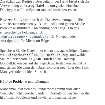
Zusätzlich zur Registry-Bearbeitung per Hand bietet sich die
Verwendung einer
.reg-Datei
an, um gezielt einzelne
Dateitypen auf den Systemstandard zurückzusetzen.
Ersetzen Sie
durch die Dateierweiterung, die Sie
.ext
zurücksetzen möchten (z. B. .txt, .pdf), und geben Sie die
korrekte ausführbare Anwendung oder ProgID in das
entsprechende Feld ein, z. B.
für Notepad oder
Applications\\notepad.exe
für Microsoft Edge.
MSEdgePDF
Speichern Sie die Datei unter einem aussagekräftigen Namen
wie
und wählen
Wiederherstellen-PDF-Default.reg
Sie im Speicherdialog
„Alle Dateien“
als Dateityp.
Doppelklicken Sie auf die .reg-Datei, bestätigen Sie mit Ja
und starten Sie dann den Datei-Explorer neu (über den Task-
Manager) oder melden Sie sich ab.
Häufige Probleme und Lösungen
Manchmal lässt sich das Standardprogramm trotz aller
Versuche nicht dauerhaft ändern. Deshalb finden Sie hier die
häufigsten Probleme und bewährte Lösungsansätze.