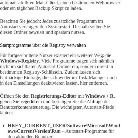
automatisch Ihren Mail-Client, einen bestimmten Webbrowser
oder ein tägliches Backup-Skript zu laden.
Beachten Sie jedoch: Jedes zusätzliche Programm im
Autostart verlängert den Systemstart. Deshalb sollten Sie
diesen Ordner bewusst und sparsam nutzen.
Startprogramme über die Registry verwalten
Für fortgeschrittene Nutzer existiert ein weiterer Weg: die
Windows-Registry
. Viele Programme tragen sich nämlich
nicht im sichtbaren Autostart-Ordner ein, sondern direkt in
bestimmten Registry-Schlüsseln. Zudem lassen sich
hartnäckige Einträge, die sich weder im Task-Manager noch
in den Einstellungen deaktivieren lassen, hier entfernen.
Öffnen Sie den
Registrierungs-Editor
mit
Windows + R
,
geben Sie
regedit
ein und bestätigen Sie die Abfrage der
Benutzerkontensteuerung. Die wichtigsten Autostart-Pfade
lauten:
HKEY_CURRENT_USER\Software\Microsoft\Wind
ows\CurrentVersion\Run
– Autostart-Programme für
den aktuellen Benutzer.