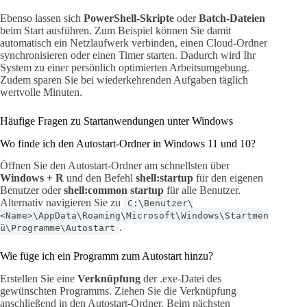
Ebenso lassen sich
PowerShell-Skripte
oder
Batch-Dateien
beim Start ausführen. Zum Beispiel können Sie damit
automatisch ein Netzlaufwerk verbinden, einen Cloud-Ordner
synchronisieren oder einen Timer starten. Dadurch wird Ihr
System zu einer persönlich optimierten Arbeitsumgebung.
Zudem sparen Sie bei wiederkehrenden Aufgaben täglich
wertvolle Minuten.
Häufige Fragen zu Startanwendungen unter Windows
Wo finde ich den Autostart-Ordner in Windows 11 und 10?
Öffnen Sie den Autostart-Ordner am schnellsten über
Windows + R
und den Befehl
shell:startup
für den eigenen
Benutzer oder
shell:common startup
für alle Benutzer.
Alternativ navigieren Sie zu
C:\Benutzer\
<Name>\AppData\Roaming\Microsoft\Windows\Startmen
.
ü\Programme\Autostart
Wie füge ich ein Programm zum Autostart hinzu?
Erstellen Sie eine
Verknüpfung
der .exe-Datei des
gewünschten Programms. Ziehen Sie die Verknüpfung
anschließend in den Autostart-Ordner. Beim nächsten