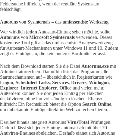
Fehlersuche hilfreich, wenn der reguläre Systemstart
fehlschlägt.
Autoruns von Sysinternals – das umfassendste Werkzeug
Wer wirklich
jeden
Autostart-Eintrag sehen möchte, sollte
Autoruns
von
Microsoft Sysinternals
verwenden. Dieses
kostenlose Tool gilt als das umfassendste Analysewerkzeug
für Autostart-Mechanismen unter Windows 11 und 10. Zudem
zeigt es Einträge an, die kein anderes Bordmittel erfasst.
Nach dem Download starten Sie die Datei
Autoruns.exe
mit
Administratorrechten. Daraufhin listet das Programm alle
Startmechanismen auf – übersichtlich in Registerkarten wie
Logon
,
Scheduled Tasks
,
Services
,
Drivers
,
Winlogon
,
Explorer
,
Internet Explorer
,
Office
und vielen mehr.
Außerdem können Sie dort jeden Eintrag per Häkchen
deaktivieren, ohne ihn vollständig zu löschen. Ebenso
hilfreich: Ein Rechtsklick bietet die Option
Search Online
,
um unbekannte Einträge direkt im Web zu recherchieren.
Darüber hinaus integriert Autoruns
VirusTotal
-Prüfungen.
Dadurch lässt sich jeder Eintrag automatisch mit über 70
Antiviren-Engines abgleichen. Deshalb eignet sich Autoruns