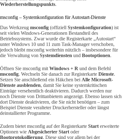
Wiederherstellungspunkts
.
msconfig – Systemkonfiguration für Autostart-Dienste
Das Werkzeug
msconfig
(offiziell
Systemkonfiguration
) ist
seit vielen Windows-Generationen Bestandteil des
Betriebssystems. Zwar wurde die Registerkarte „Autostart“
unter Windows 10 und 11 zum Task-Manager verschoben,
jedoch bleibt msconfig weiterhin nützlich – insbesondere für
die Verwaltung von
Systemdiensten
und
Bootoptionen
.
Öffnen Sie msconfig mit
Windows + R
und dem Befehl
msconfig
. Wechseln Sie danach zur Registerkarte
Dienste
.
Setzen Sie anschließend ein Häkchen bei
Alle Microsoft-
Dienste ausblenden
, damit Sie keine systemkritischen
Einträge versehentlich deaktivieren. Dadurch werden nur
noch Dienste von Drittanbietern angezeigt. Ebenso lassen sich
dort Dienste deaktivieren, die Sie nicht benötigen – zum
Beispiel Dienste veralteter Druckerhersteller oder längst
deinstallierter Programme.
Zudem bietet msconfig auf der Registerkarte
Start
erweiterte
Optionen wie
Abgesicherter Start
oder
Bootprotokollierung
. Diese sind vor allem bei der