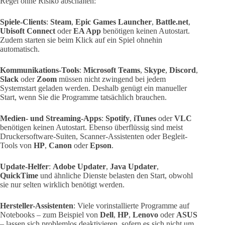
Regel ohne Risiko abschalten:
Spiele-Clients
:
Steam
,
Epic Games Launcher
,
Battle.net
,
Ubisoft Connect
oder
EA App
benötigen keinen Autostart.
Zudem starten sie beim Klick auf ein Spiel ohnehin
automatisch.
Kommunikations-Tools
:
Microsoft Teams
,
Skype
,
Discord
,
Slack
oder
Zoom
müssen nicht zwingend bei jedem
Systemstart geladen werden. Deshalb genügt ein manueller
Start, wenn Sie die Programme tatsächlich brauchen.
Medien- und Streaming-Apps
:
Spotify
,
iTunes
oder
VLC
benötigen keinen Autostart. Ebenso überflüssig sind meist
Druckersoftware-Suiten, Scanner-Assistenten oder Begleit-
Tools von
HP
,
Canon
oder
Epson
.
Update-Helfer
:
Adobe Updater
,
Java Updater
,
QuickTime
und ähnliche Dienste belasten den Start, obwohl
sie nur selten wirklich benötigt werden.
Hersteller-Assistenten
: Viele vorinstallierte Programme auf
Notebooks – zum Beispiel von
Dell
,
HP
,
Lenovo
oder
ASUS
– lassen sich problemlos deaktivieren, sofern es sich nicht um