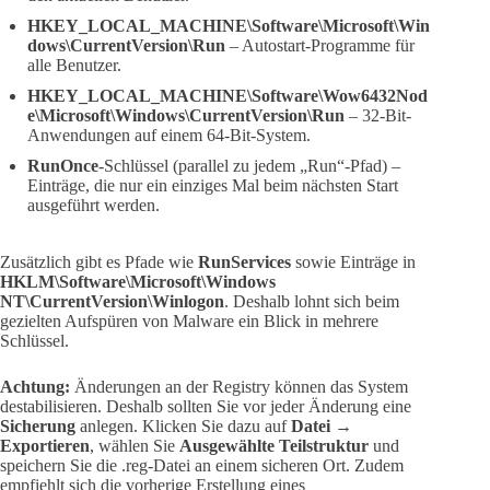
HKEY_LOCAL_MACHINE\Software\Microsoft\Win
dows\CurrentVersion\Run
– Autostart-Programme für
alle Benutzer.
HKEY_LOCAL_MACHINE\Software\Wow6432Nod
e\Microsoft\Windows\CurrentVersion\Run
– 32-Bit-
Anwendungen auf einem 64-Bit-System.
RunOnce
-Schlüssel (parallel zu jedem „Run“-Pfad) –
Einträge, die nur ein einziges Mal beim nächsten Start
ausgeführt werden.
Zusätzlich gibt es Pfade wie
RunServices
sowie Einträge in
HKLM\Software\Microsoft\Windows
NT\CurrentVersion\Winlogon
. Deshalb lohnt sich beim
gezielten Aufspüren von Malware ein Blick in mehrere
Schlüssel.
Achtung:
Änderungen an der Registry können das System
destabilisieren. Deshalb sollten Sie vor jeder Änderung eine
Sicherung
anlegen. Klicken Sie dazu auf
Datei →
Exportieren
, wählen Sie
Ausgewählte Teilstruktur
und
speichern Sie die .reg-Datei an einem sicheren Ort. Zudem
empfiehlt sich die vorherige Erstellung eines