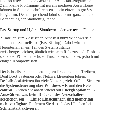
Ebenso relevant ist die
Anzahl
der Autostart-Programme.
Zehn kleine Programme mit jeweils niedriger Auswirkung
können in Summe mehr bremsen als ein einzelnes großes
Programm. Dementsprechend lohnt sich eine ganzheitliche
Betrachtung der Startkonfiguration.
Fast Startup und Hybrid Shutdown – der versteckte Faktor
Zusätzlich zum klassischen Autostart nutzt Windows seit
Jahren den
Schnellstart
(Fast Startup). Dabei wird beim
Herunterfahren ein Teil des Systemzustands
zwischengespeichert, ähnlich wie beim Ruhezustand. Deshalb
startet der PC beim nächsten Einschalten schneller, jedoch mit
einigen Kompromissen.
Der Schnellstart kann allerdings zu Problemen mit Treibern,
Dual-Boot-Systemen oder Netzwerkfreigaben führen.
Deshalb deaktivieren ihn viele Nutzer gezielt. Öffnen Sie dazu
die
Systemsteuerung
über
Windows + R
und den Befehl
control
. Klicken Sie anschließend auf
Energieoptionen →
Auswählen, was beim Drücken des Netzschalters
geschehen soll → Einige Einstellungen sind momentan
nicht verfügbar
. Entfernen Sie danach das Häkchen bei
Schnellstart aktivieren
.