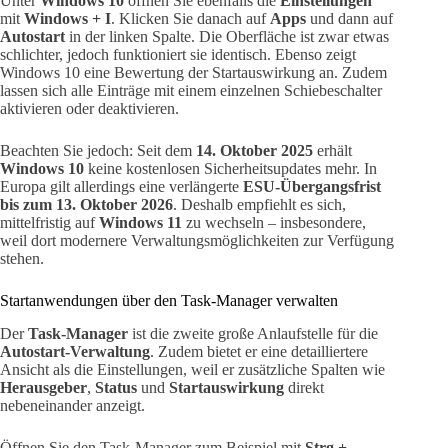
Unter
Windows 10
öffnen Sie ebenfalls die
Einstellungen
mit
Windows + I
. Klicken Sie danach auf
Apps
und dann auf
Autostart
in der linken Spalte. Die Oberfläche ist zwar etwas
schlichter, jedoch funktioniert sie identisch. Ebenso zeigt
Windows 10 eine Bewertung der Startauswirkung an. Zudem
lassen sich alle Einträge mit einem einzelnen Schiebeschalter
aktivieren oder deaktivieren.
Beachten Sie jedoch: Seit dem
14. Oktober 2025
erhält
Windows 10
keine kostenlosen Sicherheitsupdates mehr. In
Europa gilt allerdings eine verlängerte
ESU-Übergangsfrist
bis zum 13. Oktober 2026
. Deshalb empfiehlt es sich,
mittelfristig auf
Windows 11
zu wechseln – insbesondere,
weil dort modernere Verwaltungsmöglichkeiten zur Verfügung
stehen.
Startanwendungen über den Task-Manager verwalten
Der
Task-Manager
ist die zweite große Anlaufstelle für die
Autostart-Verwaltung
. Zudem bietet er eine detailliertere
Ansicht als die Einstellungen, weil er zusätzliche Spalten wie
Herausgeber
,
Status
und
Startauswirkung
direkt
nebeneinander anzeigt.
Öffnen Sie den Task-Manager zum Beispiel mit
Strg +