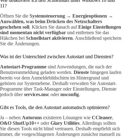
Wie deaktiviere ich den Schnellstart unter Windows 10 und
11?
Öffnen Sie die
Systemsteuerung → Energieoptionen →
Auswählen, was beim Drücken des Netzschalters
geschehen soll
. Klicken Sie danach auf
Einige Einstellungen
sind momentan nicht verfügbar
und entfernen Sie das
Häkchen bei
Schnellstart aktivieren
. Anschließend speichern
Sie die Änderungen.
Was ist der Unterschied zwischen Autostart und Diensten?
Autostart-Programme
sind Anwendungen, die nach der
Benutzeranmeldung geladen werden.
Dienste
hingegen laufen
bereits vor dem Anmeldebildschirm im Hintergrund und
gehören zur Systemebene. Deshalb verwalten Sie Autostart-
Programme über Task-Manager oder Einstellungen, Dienste
jedoch über
services.msc
oder
msconfig
.
Gibt es Tools, die den Autostart automatisch optimieren?
Ja – neben
Autoruns
existieren Lösungen wie
CCleaner
,
O&O ShutUp10++
oder
Glary Utilities
. Allerdings sollten
Sie diesen Tools nicht blind vertrauen. Deshalb empfiehlt sich
immer, die vorgeschlagenen Änderungen zunächst manuell zu