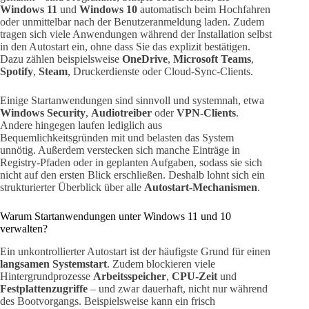
Windows 11
und
Windows 10
automatisch beim Hochfahren
oder unmittelbar nach der Benutzeranmeldung laden. Zudem
tragen sich viele Anwendungen während der Installation selbst
in den Autostart ein, ohne dass Sie das explizit bestätigen.
Dazu zählen beispielsweise
OneDrive
,
Microsoft Teams
,
Spotify
,
Steam
, Druckerdienste oder Cloud-Sync-Clients.
Einige Startanwendungen sind sinnvoll und systemnah, etwa
Windows Security
,
Audiotreiber
oder
VPN-Clients
.
Andere hingegen laufen lediglich aus
Bequemlichkeitsgründen mit und belasten das System
unnötig. Außerdem verstecken sich manche Einträge in
Registry-Pfaden oder in geplanten Aufgaben, sodass sie sich
nicht auf den ersten Blick erschließen. Deshalb lohnt sich ein
strukturierter Überblick über alle
Autostart-Mechanismen
.
Warum Startanwendungen unter Windows 11 und 10
verwalten?
Ein unkontrollierter Autostart ist der häufigste Grund für einen
langsamen Systemstart
. Zudem blockieren viele
Hintergrundprozesse
Arbeitsspeicher
,
CPU-Zeit
und
Festplattenzugriffe
– und zwar dauerhaft, nicht nur während
des Bootvorgangs. Beispielsweise kann ein frisch