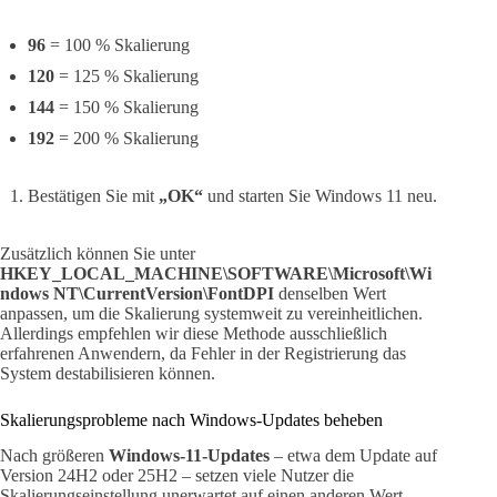
96
= 100 % Skalierung
120
= 125 % Skalierung
144
= 150 % Skalierung
192
= 200 % Skalierung
Bestätigen Sie mit
„OK“
und starten Sie Windows 11 neu.
Zusätzlich können Sie unter
HKEY_LOCAL_MACHINE\SOFTWARE\Microsoft\Wi
ndows NT\CurrentVersion\FontDPI
denselben Wert
anpassen, um die Skalierung systemweit zu vereinheitlichen.
Allerdings empfehlen wir diese Methode ausschließlich
erfahrenen Anwendern, da Fehler in der Registrierung das
System destabilisieren können.
Skalierungsprobleme nach Windows-Updates beheben
Nach größeren
Windows-11-Updates
– etwa dem Update auf
Version 24H2 oder 25H2 – setzen viele Nutzer die
Skalierungseinstellung unerwartet auf einen anderen Wert