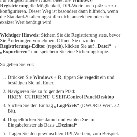
Für fortgeschrittene Nutzer bietet die
Windows-
Registrierung
die Möglichkeit, DPI-Werte noch präziser zu
konfigurieren. Dieser Weg ist besonders dann hilfreich, wenn
die Standard-Skalierungsstufen nicht ausreichen oder ein
exakter Wert benötigt wird.
Wichtiger Hinweis:
Sichern Sie die Registrierung stets, bevor
Sie Änderungen vornehmen. Öffnen Sie dazu den
Registrierungs-Editor
(regedit), klicken Sie auf
„Datei“ →
„Exportieren“
und speichern Sie eine Sicherungskopie.
So gehen Sie vor:
Drücken Sie
Windows + R
, tippen Sie
regedit
ein und
bestätigen Sie mit Enter.
Navigieren Sie zu folgendem Pfad:
HKEY_CURRENT_USER\Control Panel\Desktop
Suchen Sie den Eintrag
„LogPixels“
(DWORD-Wert, 32-
Bit).
Doppelklicken Sie darauf und wählen Sie im
Eingabefenster als Basis
„Dezimal“
.
Tragen Sie den gewünschten DPI-Wert ein, zum Beispiel: