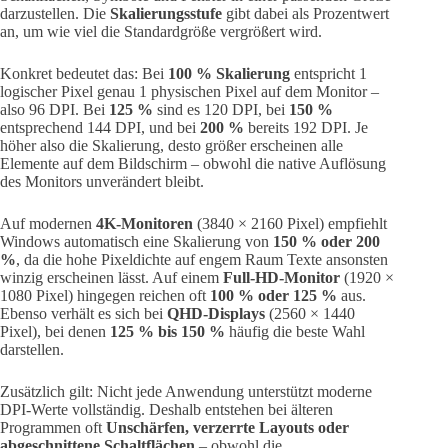
darzustellen. Die
Skalierungsstufe
gibt dabei als Prozentwert
an, um wie viel die Standardgröße vergrößert wird.
Konkret bedeutet das: Bei
100 % Skalierung
entspricht 1
logischer Pixel genau 1 physischen Pixel auf dem Monitor –
also 96 DPI. Bei
125 %
sind es 120 DPI, bei
150 %
entsprechend 144 DPI, und bei
200 %
bereits 192 DPI. Je
höher also die Skalierung, desto größer erscheinen alle
Elemente auf dem Bildschirm – obwohl die native Auflösung
des Monitors unverändert bleibt.
Auf modernen
4K-Monitoren
(3840 × 2160 Pixel) empfiehlt
Windows automatisch eine Skalierung von
150 % oder 200
%
, da die hohe Pixeldichte auf engem Raum Texte ansonsten
winzig erscheinen lässt. Auf einem
Full-HD-Monitor
(1920 ×
1080 Pixel) hingegen reichen oft
100 % oder 125 %
aus.
Ebenso verhält es sich bei
QHD-Displays
(2560 × 1440
Pixel), bei denen
125 % bis 150 %
häufig die beste Wahl
darstellen.
Zusätzlich gilt: Nicht jede Anwendung unterstützt moderne
DPI-Werte vollständig. Deshalb entstehen bei älteren
Programmen oft
Unschärfen, verzerrte Layouts oder
abgeschnittene Schaltflächen
– obwohl die