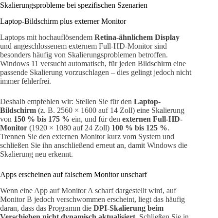
Skalierungsprobleme bei spezifischen Szenarien
Laptop-Bildschirm plus externer Monitor
Laptops mit hochauflösendem
Retina-ähnlichem Display
und angeschlossenem externem Full-HD-Monitor sind
besonders häufig von Skalierungsproblemen betroffen.
Windows 11 versucht automatisch, für jeden Bildschirm eine
passende Skalierung vorzuschlagen – dies gelingt jedoch nicht
immer fehlerfrei.
Deshalb empfehlen wir: Stellen Sie für den
Laptop-
Bildschirm
(z. B. 2560 × 1600 auf 14 Zoll) eine Skalierung
von
150 % bis 175 %
ein, und für den
externen Full-HD-
Monitor
(1920 × 1080 auf 24 Zoll)
100 % bis 125 %
.
Trennen Sie den externen Monitor kurz vom System und
schließen Sie ihn anschließend erneut an, damit Windows die
Skalierung neu erkennt.
Apps erscheinen auf falschem Monitor unscharf
Wenn eine App auf Monitor A scharf dargestellt wird, auf
Monitor B jedoch verschwommen erscheint, liegt das häufig
daran, dass das Programm die
DPI-Skalierung beim
Verschieben nicht dynamisch aktualisiert
. Schließen Sie in