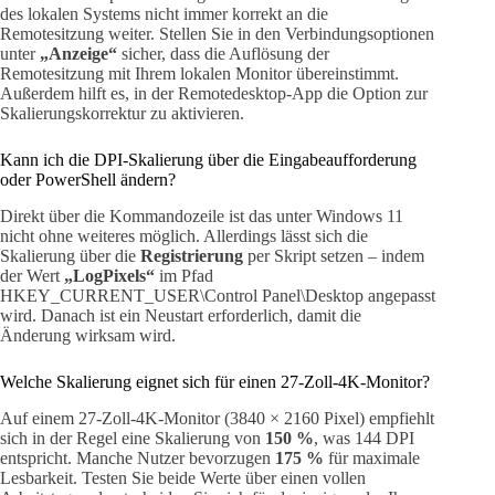
des lokalen Systems nicht immer korrekt an die
Remotesitzung weiter. Stellen Sie in den Verbindungsoptionen
unter
„Anzeige“
sicher, dass die Auflösung der
Remotesitzung mit Ihrem lokalen Monitor übereinstimmt.
Außerdem hilft es, in der Remotedesktop-App die Option zur
Skalierungskorrektur zu aktivieren.
Kann ich die DPI-Skalierung über die Eingabeaufforderung
oder PowerShell ändern?
Direkt über die Kommandozeile ist das unter Windows 11
nicht ohne weiteres möglich. Allerdings lässt sich die
Skalierung über die
Registrierung
per Skript setzen – indem
der Wert
„LogPixels“
im Pfad
HKEY_CURRENT_USER\Control Panel\Desktop angepasst
wird. Danach ist ein Neustart erforderlich, damit die
Änderung wirksam wird.
Welche Skalierung eignet sich für einen 27-Zoll-4K-Monitor?
Auf einem 27-Zoll-4K-Monitor (3840 × 2160 Pixel) empfiehlt
sich in der Regel eine Skalierung von
150 %
, was 144 DPI
entspricht. Manche Nutzer bevorzugen
175 %
für maximale
Lesbarkeit. Testen Sie beide Werte über einen vollen