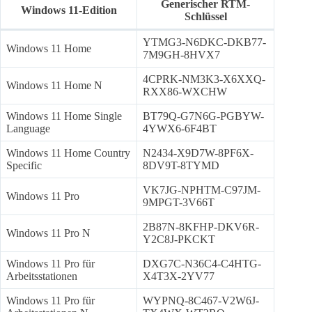
Generischer RTM-
Windows 11-Edition
Schlüssel
YTMG3-N6DKC-DKB77-
Windows 11 Home
7M9GH-8HVX7
4CPRK-NM3K3-X6XXQ-
Windows 11 Home N
RXX86-WXCHW
Windows 11 Home Single
BT79Q-G7N6G-PGBYW-
Language
4YWX6-6F4BT
Windows 11 Home Country
N2434-X9D7W-8PF6X-
Specific
8DV9T-8TYMD
VK7JG-NPHTM-C97JM-
Windows 11 Pro
9MPGT-3V66T
2B87N-8KFHP-DKV6R-
Windows 11 Pro N
Y2C8J-PKCKT
Windows 11 Pro für
DXG7C-N36C4-C4HTG-
Arbeitsstationen
X4T3X-2YV77
Windows 11 Pro für
WYPNQ-8C467-V2W6J-