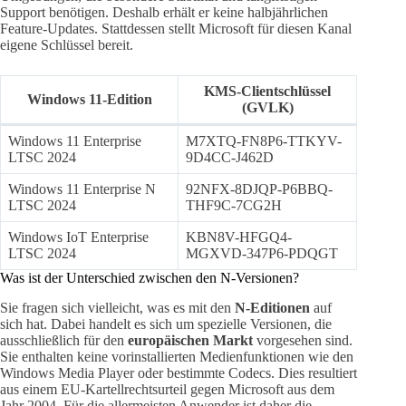
Support benötigen. Deshalb erhält er keine halbjährlichen
Feature-Updates. Stattdessen stellt Microsoft für diesen Kanal
eigene Schlüssel bereit.
KMS-Clientschlüssel
Windows 11-Edition
(GVLK)
Windows 11 Enterprise
M7XTQ-FN8P6-TTKYV-
LTSC 2024
9D4CC-J462D
Windows 11 Enterprise N
92NFX-8DJQP-P6BBQ-
LTSC 2024
THF9C-7CG2H
Windows IoT Enterprise
KBN8V-HFGQ4-
LTSC 2024
MGXVD-347P6-PDQGT
Was ist der Unterschied zwischen den N-Versionen?
Sie fragen sich vielleicht, was es mit den
N-Editionen
auf
sich hat. Dabei handelt es sich um spezielle Versionen, die
ausschließlich für den
europäischen Markt
vorgesehen sind.
Sie enthalten keine vorinstallierten Medienfunktionen wie den
Windows Media Player oder bestimmte Codecs. Dies resultiert
aus einem EU-Kartellrechtsurteil gegen Microsoft aus dem
Jahr 2004. Für die allermeisten Anwender ist daher die