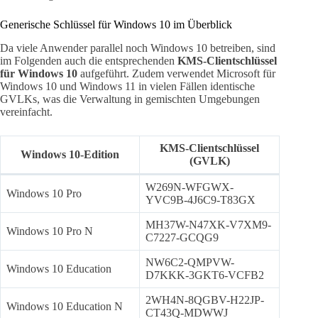
Generische Schlüssel für Windows 10 im Überblick
Da viele Anwender parallel noch Windows 10 betreiben, sind
im Folgenden auch die entsprechenden
KMS-Clientschlüssel
für Windows 10
aufgeführt. Zudem verwendet Microsoft für
Windows 10 und Windows 11 in vielen Fällen identische
GVLKs, was die Verwaltung in gemischten Umgebungen
vereinfacht.
KMS-Clientschlüssel
Windows 10-Edition
(GVLK)
W269N-WFGWX-
Windows 10 Pro
YVC9B-4J6C9-T83GX
MH37W-N47XK-V7XM9-
Windows 10 Pro N
C7227-GCQG9
NW6C2-QMPVW-
Windows 10 Education
D7KKK-3GKT6-VCFB2
2WH4N-8QGBV-H22JP-
Windows 10 Education N
CT43Q-MDWWJ