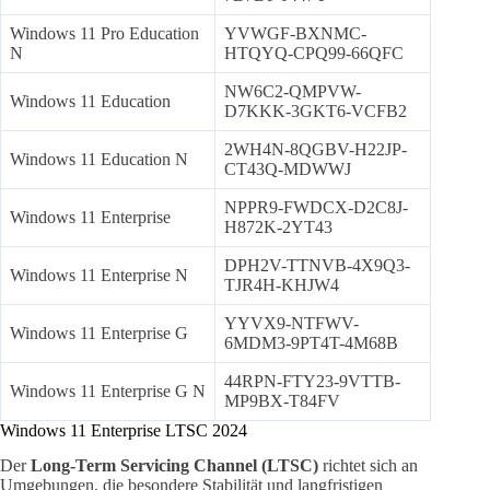
Windows 11 Pro Education
YVWGF-BXNMC-
N
HTQYQ-CPQ99-66QFC
NW6C2-QMPVW-
Windows 11 Education
D7KKK-3GKT6-VCFB2
2WH4N-8QGBV-H22JP-
Windows 11 Education N
CT43Q-MDWWJ
NPPR9-FWDCX-D2C8J-
Windows 11 Enterprise
H872K-2YT43
DPH2V-TTNVB-4X9Q3-
Windows 11 Enterprise N
TJR4H-KHJW4
YYVX9-NTFWV-
Windows 11 Enterprise G
6MDM3-9PT4T-4M68B
44RPN-FTY23-9VTTB-
Windows 11 Enterprise G N
MP9BX-T84FV
Windows 11 Enterprise LTSC 2024
Der
Long-Term Servicing Channel (LTSC)
richtet sich an
Umgebungen, die besondere Stabilität und langfristigen