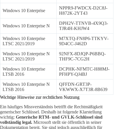
NPPR9-FWDCX-D2C8J-
Windows 10 Enterprise
H872K-2YT43
DPH2V-TTNVB-4X9Q3-
Windows 10 Enterprise N
TJR4H-KHJW4
Windows 10 Enterprise
M7XTQ-FN8P6-TTKYV-
LTSC 2021/2019
9D4CC-J462D
Windows 10 Enterprise N
92NFX-8DJQP-P6BBQ-
LTSC 2021/2019
THF9C-7CG2H
Windows 10 Enterprise
DCPHK-NFMTC-H88MJ-
LTSB 2016
PFHPY-QJ4BJ
Windows 10 Enterprise N
QFFDN-GRT3P-
LTSB 2016
VKWWX-X7T3R-8B639
Wichtige Hinweise zur rechtlichen Nutzung
Ein häufiges Missverständnis betrifft die Rechtmäßigkeit
generischer Schlüssel. Deshalb ist folgende Klarstellung
wichtig:
Generische RTM- und GVLK-Schlüssel sind
vollständig legal.
Microsoft stellt sie öffentlich in seiner
Dokumentation bereit. Sie sind jedoch ausschließlich für