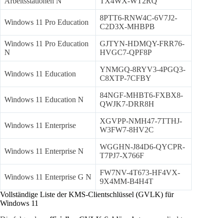
Arbeitsstationen N
TX4WX-WT2RQ
8PTT6-RNW4C-6V7J2-
Windows 11 Pro Education
C2D3X-MHBPB
Windows 11 Pro Education
GJTYN-HDMQY-FRR76-
N
HVGC7-QPF8P
YNMGQ-8RYV3-4PGQ3-
Windows 11 Education
C8XTP-7CFBY
84NGF-MHBT6-FXBX8-
Windows 11 Education N
QWJK7-DRR8H
XGVPP-NMH47-7TTHJ-
Windows 11 Enterprise
W3FW7-8HV2C
WGGHN-J84D6-QYCPR-
Windows 11 Enterprise N
T7PJ7-X766F
FW7NV-4T673-HF4VX-
Windows 11 Enterprise G N
9X4MM-B4H4T
Vollständige Liste der KMS-Clientschlüssel (GVLK) für
Windows 11