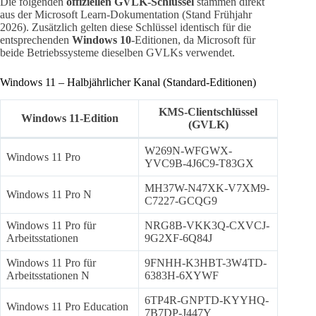
Die folgenden
offiziellen GVLK-Schlüssel
stammen direkt
aus der Microsoft Learn-Dokumentation (Stand Frühjahr
2026). Zusätzlich gelten diese Schlüssel identisch für die
entsprechenden
Windows 10
-Editionen, da Microsoft für
beide Betriebssysteme dieselben GVLKs verwendet.
Windows 11 – Halbjährlicher Kanal (Standard-Editionen)
KMS-Clientschlüssel
Windows 11-Edition
(GVLK)
W269N-WFGWX-
Windows 11 Pro
YVC9B-4J6C9-T83GX
MH37W-N47XK-V7XM9-
Windows 11 Pro N
C7227-GCQG9
Windows 11 Pro für
NRG8B-VKK3Q-CXVCJ-
Arbeitsstationen
9G2XF-6Q84J
Windows 11 Pro für
9FNHH-K3HBT-3W4TD-
Arbeitsstationen N
6383H-6XYWF
6TP4R-GNPTD-KYYHQ-
Windows 11 Pro Education
7B7DP-J447Y